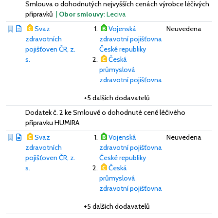
Smlouva o dohodnutých nejvyšších cenách výrobce léčivých
přípravků
|
Obor smlouvy
: Leciva
Svaz
Vojenská
Neuvedena
zdravotních
zdravotní pojišťovna
pojišťoven ČR, z.
České republiky
s.
Česká
průmyslová
zdravotní pojišťovna
+5 dalších dodavatelů
Dodatek č. 2 ke Smlouvě o dohodnuté ceně léčivého
přípravku HUMIRA
Svaz
Vojenská
Neuvedena
zdravotních
zdravotní pojišťovna
pojišťoven ČR, z.
České republiky
s.
Česká
průmyslová
zdravotní pojišťovna
+5 dalších dodavatelů