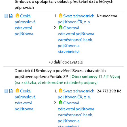
Smlouva o spolupráci v oblasti předávání dat o léčivých
přípravcích
Česká
Svaz zdravotních
Neuvedena
průmyslová
pojišťoven ČR, z. s.
zdravotní
Oborová
pojišťovna
zdravotní pojišťovna
zaměstnanců bank,
pojišťoven a
stavebnictví
+3 další dodavatelé
Dodatek č.1 Smlouvy o pověření Svazu zdravotních
pojišťoven správou Portálu ZP
|
Obor smlouvy
: IT / IT Vývoj
(na zakázku, včetně možné následné podpory)
Česká
Svaz zdravotních
24 773 298 Kč
průmyslová
pojišťoven ČR, z. s.
zdravotní
Oborová
pojišťovna
zdravotní pojišťovna
zaměstnanců bank,
pojišťoven a
stavebnictví