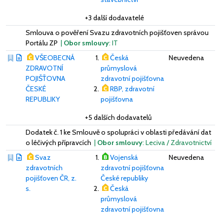
+3 další dodavatelé
Smlouva o pověření Svazu zdravotních pojišťoven správou
Portálu ZP
|
Obor smlouvy
: IT
VŠEOBECNÁ
Česká
Neuvedena
ZDRAVOTNÍ
průmyslová
POJIŠŤOVNA
zdravotní pojišťovna
ČESKÉ
RBP, zdravotní
REPUBLIKY
pojišťovna
+5 dalších dodavatelů
Dodatek č. 1 ke Smlouvě o spolupráci v oblasti předávání dat
o léčivých přípravcích
|
Obor smlouvy
: Leciva / Zdravotnictví
Svaz
Vojenská
Neuvedena
zdravotních
zdravotní pojišťovna
pojišťoven ČR, z.
České republiky
s.
Česká
průmyslová
zdravotní pojišťovna