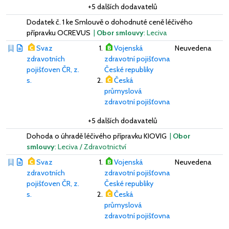
+5 dalších dodavatelů
Dodatek č. 1 ke Smlouvě o dohodnuté ceně léčivého
přípravku OCREVUS
|
Obor smlouvy
: Leciva
Svaz
Vojenská
Neuvedena
zdravotních
zdravotní pojišťovna
pojišťoven ČR, z.
České republiky
s.
Česká
průmyslová
zdravotní pojišťovna
+5 dalších dodavatelů
Dohoda o úhradě léčivého přípravku KIOVIG
|
Obor
smlouvy
: Leciva / Zdravotnictví
Svaz
Vojenská
Neuvedena
zdravotních
zdravotní pojišťovna
pojišťoven ČR, z.
České republiky
s.
Česká
průmyslová
zdravotní pojišťovna