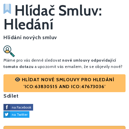
Hlídač Smluv:
Hledání
Hlídání nových smluv
Máme pro vás denné sledovat
nové smlouvy odpovídající
tomuto dotazu
a upozornit vás emailem, že se objevily nové?
HLÍDAT NOVÉ SMLOUVY PRO HLEDÁNÍ
'ICO:63830515 AND ICO:47673036'
Sdílet
na Facebook
na Twitter