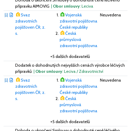
přípravku AIMOVIG
|
Obor smlouvy
: Leciva
Svaz
Vojenská
Neuvedena
zdravotních
zdravotní pojišťovna
pojišťoven ČR, z.
České republiky
s.
Česká
průmyslová
zdravotní pojišťovna
+5 dalších dodavatelů
Dodatek o dohodnutých nejvyšších cenách výrobce léčivých
přípravků
|
Obor smlouvy
: Leciva / Zdravotnictví
Svaz
Vojenská
Neuvedena
zdravotních
zdravotní pojišťovna
pojišťoven ČR, z.
České republiky
s.
Česká
průmyslová
zdravotní pojišťovna
+5 dalších dodavatelů
Dohoda o ukončení Smlouvy o dohodnuté ceně léčivého