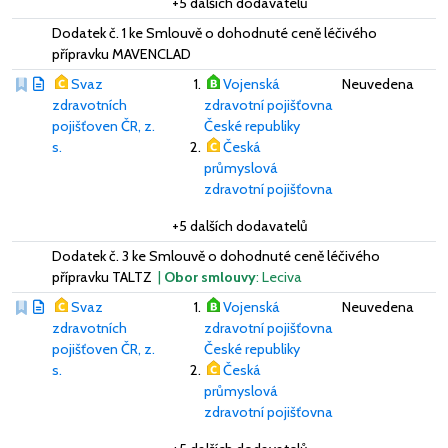
+5 dalších dodavatelů
Dodatek č. 1 ke Smlouvě o dohodnuté ceně léčivého
přípravku MAVENCLAD
Svaz
Vojenská
Neuvedena
zdravotních
zdravotní pojišťovna
pojišťoven ČR, z.
České republiky
s.
Česká
průmyslová
zdravotní pojišťovna
+5 dalších dodavatelů
Dodatek č. 3 ke Smlouvě o dohodnuté ceně léčivého
přípravku TALTZ
|
Obor smlouvy
: Leciva
Svaz
Vojenská
Neuvedena
zdravotních
zdravotní pojišťovna
pojišťoven ČR, z.
České republiky
s.
Česká
průmyslová
zdravotní pojišťovna