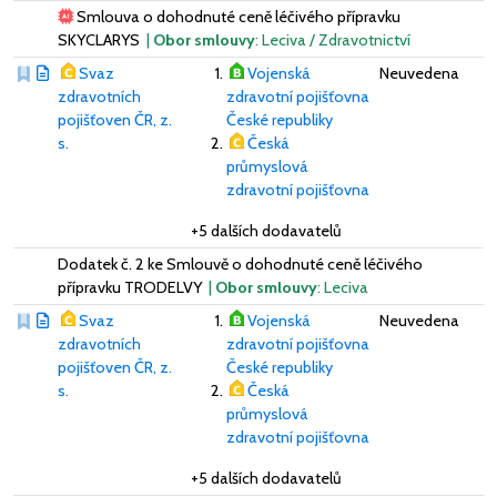
Smlouva o dohodnuté ceně léčivého přípravku
SKYCLARYS
|
Obor smlouvy
: Leciva / Zdravotnictví
Svaz
Vojenská
Neuvedena
zdravotních
zdravotní pojišťovna
pojišťoven ČR, z.
České republiky
s.
Česká
průmyslová
zdravotní pojišťovna
+5 dalších dodavatelů
Dodatek č. 2 ke Smlouvě o dohodnuté ceně léčivého
přípravku TRODELVY
|
Obor smlouvy
: Leciva
Svaz
Vojenská
Neuvedena
zdravotních
zdravotní pojišťovna
pojišťoven ČR, z.
České republiky
s.
Česká
průmyslová
zdravotní pojišťovna
+5 dalších dodavatelů