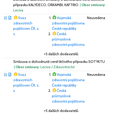
přípravku KALYDECO, ORKAMBI, KAFTRIO
|
Obor smlouvy
:
Leciva
Svaz
Vojenská
Neuvedena
zdravotních
zdravotní pojišťovna
pojišťoven ČR, z.
České republiky
s.
Česká
průmyslová
zdravotní pojišťovna
+5 dalších dodavatelů
Smlouva o dohodnuté ceně léčivého přípravku SOTYKTU
|
Obor smlouvy
: Leciva / Zdravotnictví
Svaz
Vojenská
Neuvedena
zdravotních
zdravotní pojišťovna
pojišťoven ČR, z.
České republiky
s.
Česká
průmyslová
zdravotní pojišťovna
+5 dalších dodavatelů