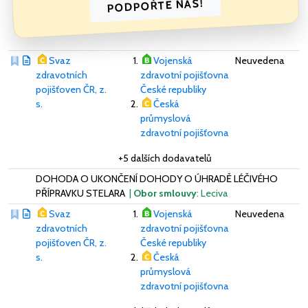
PODPOŘTE NÁS!
Svaz
Vojenská
Neuvedena
zdravotních
zdravotní pojišťovna
pojišťoven ČR, z.
České republiky
s.
Česká
průmyslová
zdravotní pojišťovna
+5 dalších dodavatelů
DOHODA O UKONČENÍ DOHODY O ÚHRADĚ LÉČIVÉHO
PŘÍPRAVKU STELARA
|
Obor smlouvy
: Leciva
Svaz
Vojenská
Neuvedena
zdravotních
zdravotní pojišťovna
pojišťoven ČR, z.
České republiky
s.
Česká
průmyslová
zdravotní pojišťovna