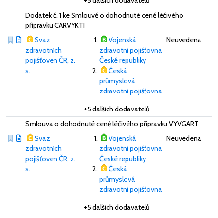
+5 dalších dodavatelů
Dodatek č. 1 ke Smlouvě o dohodnuté ceně léčivého
přípravku CARVYKTI
Svaz
Vojenská
Neuvedena
zdravotních
zdravotní pojišťovna
pojišťoven ČR, z.
České republiky
s.
Česká
průmyslová
zdravotní pojišťovna
+5 dalších dodavatelů
Smlouva o dohodnuté ceně léčivého přípravku VYVGART
Svaz
Vojenská
Neuvedena
zdravotních
zdravotní pojišťovna
pojišťoven ČR, z.
České republiky
s.
Česká
průmyslová
zdravotní pojišťovna
+5 dalších dodavatelů