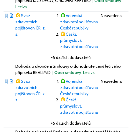
přípravku KALYDECO, ORKAMBI, KAFTRIO
|
Obor smlouvy
:
Leciva
Svaz
Vojenská
Neuvedena
zdravotních
zdravotní pojišťovna
pojišťoven ČR, z.
České republiky
s.
Česká
průmyslová
zdravotní pojišťovna
+5 dalších dodavatelů
Dohoda o ukončení Smlouvy o dohodnuté ceně léčivého
přípravku REVLIMID
|
Obor smlouvy
: Leciva
Svaz
Vojenská
Neuvedena
zdravotních
zdravotní pojišťovna
pojišťoven ČR, z.
České republiky
s.
Česká
průmyslová
zdravotní pojišťovna
+5 dalších dodavatelů
Dohoda o ukončení Smlouvy o dohodnuté ceně léčivého