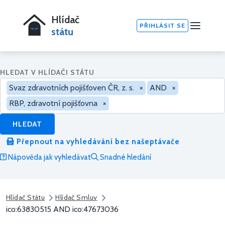
Hlídač
PŘIHLÁSIT SE
státu
HLEDAT V HLÍDAČI STÁTU
Svaz zdravotních pojišťoven ČR, z. s.
×
AND
×
RBP, zdravotní pojišťovna
×
HLEDAT
Přepnout na vyhledávání bez našeptávače
Nápověda jak vyhledávat
Snadné hledání
Hlídač Státu
Hlídač Smluv
ico:63830515 AND ico:47673036