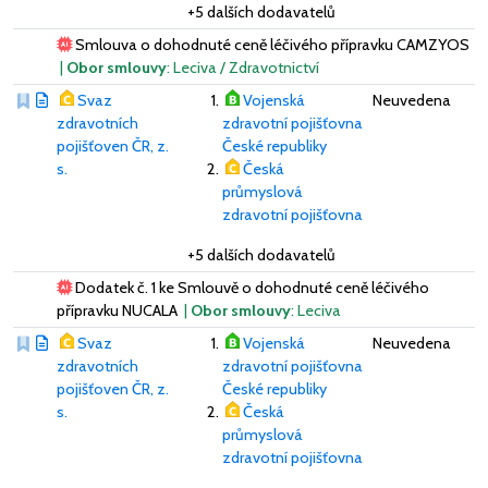
+5 dalších dodavatelů
Smlouva o dohodnuté ceně léčivého přípravku CAMZYOS
|
Obor smlouvy
: Leciva / Zdravotnictví
Svaz
Vojenská
Neuvedena
zdravotních
zdravotní pojišťovna
pojišťoven ČR, z.
České republiky
s.
Česká
průmyslová
zdravotní pojišťovna
+5 dalších dodavatelů
Dodatek č. 1 ke Smlouvě o dohodnuté ceně léčivého
přípravku NUCALA
|
Obor smlouvy
: Leciva
Svaz
Vojenská
Neuvedena
zdravotních
zdravotní pojišťovna
pojišťoven ČR, z.
České republiky
s.
Česká
průmyslová
zdravotní pojišťovna