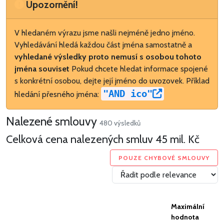
Upozornění
Upozornění!
V hledaném výrazu jsme našli nejméně jedno jméno.
Vyhledávání hledá každou část jména samostatně a
vyhledané výsledky proto nemusí s osobou tohoto
jména souviset
Pokud chcete hledat informace spojené
s konkrétní osobou, dejte její jméno do uvozovek. Příklad
"AND ico"
hledání přesného jména:
Nalezené smlouvy
480 výsledků
Celková cena nalezených smluv
45 mil. Kč
POUZE CHYBOVÉ SMLOUVY
Maximální
hodnota