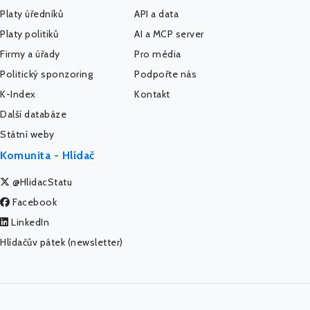
Platy úředníků
API a data
Platy politiků
AI a MCP server
Firmy a úřady
Pro média
Politický sponzoring
Podpořte nás
K-Index
Kontakt
Další databáze
Státní weby
Komunita - Hlídač
@HlidacStatu
Facebook
LinkedIn
Hlídačův pátek (newsletter)