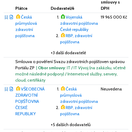
smlouvy s
Plátce
Dodavatel/é
DPH
Česká
Vojenská
19 965 000 Kč
průmyslová
zdravotní pojišťovna
zdravotní
České republiky
pojišťovna
RBP, zdravotní
pojišťovna
+3 další dodavatelé
Smlouva o pověření Svazu zdravotních pojišťoven správou
Portálu ZP
|
Obor smlouvy
: IT / IT Vývoj (na zakázku, včetně
možné následné podpory) / Internetové služby, servery,
cloud, certifikáty
VŠEOBECNÁ
Česká
Neuvedena
ZDRAVOTNÍ
průmyslová
POJIŠŤOVNA
zdravotní pojišťovna
ČESKÉ
RBP, zdravotní
REPUBLIKY
pojišťovna
+5 dalších dodavatelů