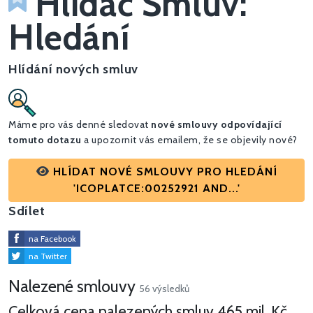
Hlídač Smluv:
Hledání
Hlídání nových smluv
Máme pro vás denné sledovat
nové smlouvy odpovídající
tomuto dotazu
a upozornit vás emailem, že se objevily nové?
HLÍDAT NOVÉ SMLOUVY PRO HLEDÁNÍ
'ICOPLATCE:00252921 AND...'
Sdílet
na Facebook
na Twitter
Nalezené smlouvy
56 výsledků
Celková cena nalezených smluv
465 mil. Kč