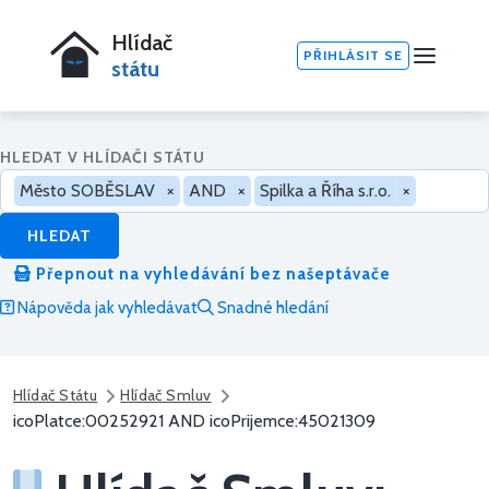
Hlídač
PŘIHLÁSIT SE
státu
HLEDAT V HLÍDAČI STÁTU
Město SOBĚSLAV
×
AND
×
Spilka a Říha s.r.o.
×
HLEDAT
Přepnout na vyhledávání bez našeptávače
Nápověda jak vyhledávat
Snadné hledání
Hlídač Státu
Hlídač Smluv
icoPlatce:00252921 AND icoPrijemce:45021309