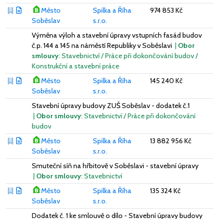
Město
Spilka a Říha
974 853 Kč
Soběslav
s.r.o.
Výměna výloh a stavební úpravy vstupních fasád budov
č.p. 144 a 145 na náměstí Republiky v Soběslavi
|
Obor
smlouvy
: Stavebnictví / Práce při dokončování budov /
Konstrukční a stavební práce
Město
Spilka a Říha
145 240 Kč
Soběslav
s.r.o.
Stavební úpravy budovy ZUŠ Soběslav - dodatek č.1
|
Obor smlouvy
: Stavebnictví / Práce při dokončování
budov
Město
Spilka a Říha
13 882 956 Kč
Soběslav
s.r.o.
Smuteční síň na hřbitově v Soběslavi - stavební úpravy
|
Obor smlouvy
: Stavebnictví
Město
Spilka a Říha
135 324 Kč
Soběslav
s.r.o.
Dodatek č. 1 ke smlouvě o dílo - Stavební úpravy budovy