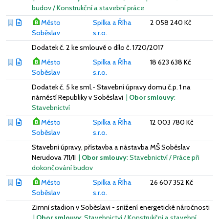
budov / Konstrukční a stavební práce
Město
Spilka a Říha
2 058 240 Kč
Soběslav
s.r.o.
Dodatek č. 2 ke smlouvě o dílo č. 1720/2017
Město
Spilka a Říha
18 623 638 Kč
Soběslav
s.r.o.
Dodatek č. 5 ke sml.- Stavební úpravy domu č.p. 1 na
náměstí Republiky v Soběslavi
|
Obor smlouvy
:
Stavebnictví
Město
Spilka a Říha
12 003 780 Kč
Soběslav
s.r.o.
Stavební úpravy, přístavba a nástavba MŠ Soběslav
Nerudova 711/II
|
Obor smlouvy
: Stavebnictví / Práce při
dokončování budov
Město
Spilka a Říha
26 607 352 Kč
Soběslav
s.r.o.
Zimní stadion v Soběslavi - snížení energetické náročnosti
|
Obor smlouvy
: Stavebnictví / Konstrukční a stavební