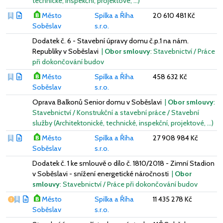
technické, inspekční, projektové, …)
Město
Spilka a Říha
20 610 481 Kč
Soběslav
s.r.o.
Dodatek č. 6 - Stavební úpravy domu č.p.1 na nám.
Republiky v Soběslavi
|
Obor smlouvy
: Stavebnictví / Práce
při dokončování budov
Město
Spilka a Říha
458 632 Kč
Soběslav
s.r.o.
Oprava Balkonů Senior domu v Soběslavi
|
Obor smlouvy
:
Stavebnictví / Konstrukční a stavební práce / Stavební
služby (Architektonické, technické, inspekční, projektové, …)
Město
Spilka a Říha
27 908 984 Kč
Soběslav
s.r.o.
Dodatek č. 1 ke smlouvě o dílo č. 1810/2018 - Zimní Stadion
v Soběslavi - snížení energetické náročnosti
|
Obor
smlouvy
: Stavebnictví / Práce při dokončování budov
Vážný nedostatek
Město
Spilka a Říha
11 435 278 Kč
Soběslav
s.r.o.