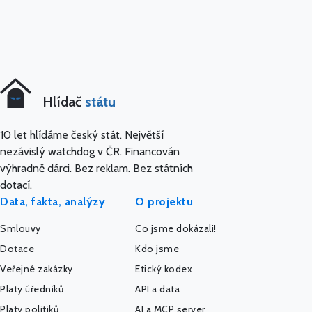
Hlídač
státu
10 let hlídáme český stát. Největší
nezávislý watchdog v ČR. Financován
výhradně dárci. Bez reklam. Bez státních
dotací.
Data, fakta, analýzy
O projektu
Smlouvy
Co jsme dokázali!
Dotace
Kdo jsme
Veřejné zakázky
Etický kodex
Platy úředníků
API a data
Platy politiků
AI a MCP server