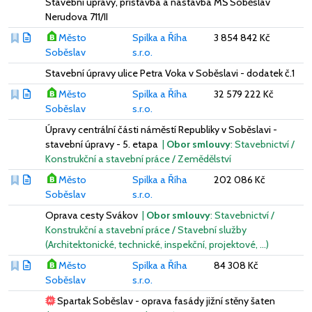
Stavební úpravy, přístavba a nástavba MŠ Soběslav
Nerudova 711/II
Město
Spilka a Říha
3 854 842 Kč
Soběslav
s.r.o.
Stavební úpravy ulice Petra Voka v Soběslavi - dodatek č.1
Město
Spilka a Říha
32 579 222 Kč
Soběslav
s.r.o.
Úpravy centrální části náměstí Republiky v Soběslavi -
stavební úpravy - 5. etapa
|
Obor smlouvy
: Stavebnictví /
Konstrukční a stavební práce / Zemědělství
Město
Spilka a Říha
202 086 Kč
Soběslav
s.r.o.
Oprava cesty Svákov
|
Obor smlouvy
: Stavebnictví /
Konstrukční a stavební práce / Stavební služby
(Architektonické, technické, inspekční, projektové, …)
Město
Spilka a Říha
84 308 Kč
Soběslav
s.r.o.
Spartak Soběslav - oprava fasády jižní stěny šaten