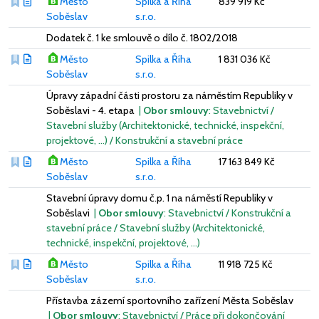
Město
Spilka a Říha
839 919 Kč
Soběslav
s.r.o.
Dodatek č. 1 ke smlouvě o dílo č. 1802/2018
Město
Spilka a Říha
1 831 036 Kč
Soběslav
s.r.o.
Úpravy západní části prostoru za náměstím Republiky v
Soběslavi - 4. etapa
|
Obor smlouvy
: Stavebnictví /
Stavební služby (Architektonické, technické, inspekční,
projektové, …) / Konstrukční a stavební práce
Město
Spilka a Říha
17 163 849 Kč
Soběslav
s.r.o.
Stavební úpravy domu č.p. 1 na náměstí Republiky v
Soběslavi
|
Obor smlouvy
: Stavebnictví / Konstrukční a
stavební práce / Stavební služby (Architektonické,
technické, inspekční, projektové, …)
Město
Spilka a Říha
11 918 725 Kč
Soběslav
s.r.o.
Přístavba zázemí sportovního zařízení Města Soběslav
|
Obor smlouvy
: Stavebnictví / Práce při dokončování