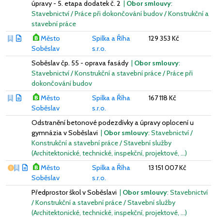
úpravy - 5. etapa dodatek č. 2
|
Obor smlouvy
:
Stavebnictví / Práce při dokončování budov / Konstrukční a
stavební práce
Město
Spilka a Říha
129 353 Kč
Soběslav
s.r.o.
Soběslav čp. 55 - oprava fasády
|
Obor smlouvy
:
Stavebnictví / Konstrukční a stavební práce / Práce při
dokončování budov
Město
Spilka a Říha
167 118 Kč
Soběslav
s.r.o.
Odstranění betonové podezdívky a úpravy oplocení u
gymnázia v Soběslavi
|
Obor smlouvy
: Stavebnictví /
Konstrukční a stavební práce / Stavební služby
(Architektonické, technické, inspekční, projektové, …)
Vážný nedostatek
Město
Spilka a Říha
13 151 007 Kč
Soběslav
s.r.o.
Předprostor škol v Soběslavi
|
Obor smlouvy
: Stavebnictví
/ Konstrukční a stavební práce / Stavební služby
(Architektonické, technické, inspekční, projektové, …)