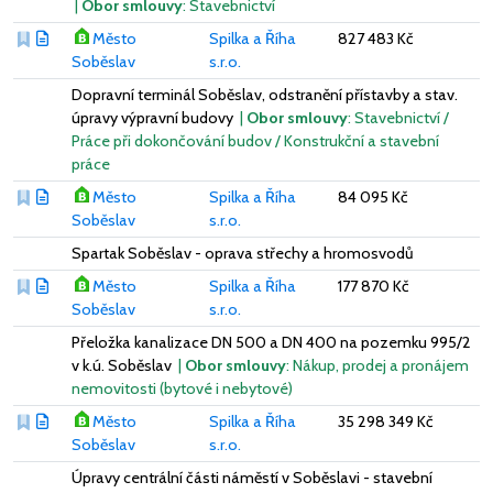
|
Obor smlouvy
: Stavebnictví
Město
Spilka a Říha
827 483 Kč
Soběslav
s.r.o.
Dopravní terminál Soběslav, odstranění přístavby a stav.
úpravy výpravní budovy
|
Obor smlouvy
: Stavebnictví /
Práce při dokončování budov / Konstrukční a stavební
práce
Město
Spilka a Říha
84 095 Kč
Soběslav
s.r.o.
Spartak Soběslav - oprava střechy a hromosvodů
Město
Spilka a Říha
177 870 Kč
Soběslav
s.r.o.
Přeložka kanalizace DN 500 a DN 400 na pozemku 995/2
v k.ú. Soběslav
|
Obor smlouvy
: Nákup, prodej a pronájem
nemovitosti (bytové i nebytové)
Město
Spilka a Říha
35 298 349 Kč
Soběslav
s.r.o.
Úpravy centrální části náměstí v Soběslavi - stavební