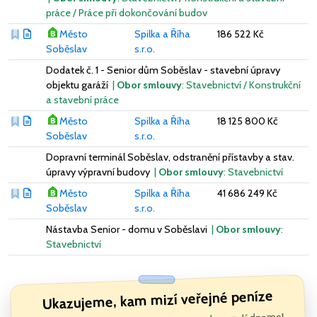
práce / Práce při dokončování budov
Město
Spilka a Říha
186 522 Kč
Soběslav
s.r.o.
Dodatek č. 1 - Senior dům Soběslav - stavební úpravy
objektu garáží
|
Obor smlouvy
: Stavebnictví / Konstrukční
a stavební práce
Město
Spilka a Říha
18 125 800 Kč
Soběslav
s.r.o.
Dopravní terminál Soběslav, odstranění přístavby a stav.
úpravy výpravní budovy
|
Obor smlouvy
: Stavebnictví
Město
Spilka a Říha
41 686 249 Kč
Soběslav
s.r.o.
Nástavba Senior - domu v Soběslavi
|
Obor smlouvy
:
Stavebnictví
Ukazujeme, kam mizí veřejné peníze