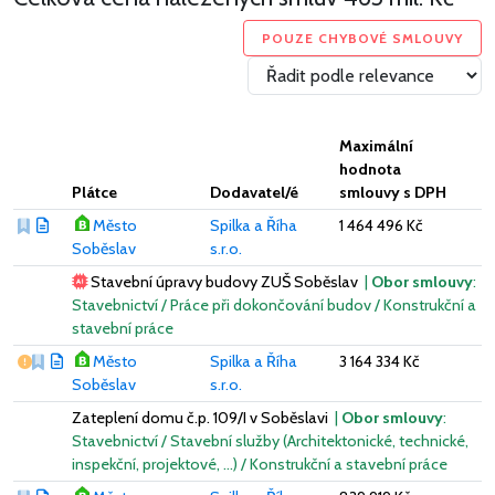
POUZE CHYBOVÉ SMLOUVY
Maximální
hodnota
Plátce
Dodavatel/é
smlouvy s DPH
Město
Spilka a Říha
1 464 496 Kč
Soběslav
s.r.o.
Stavební úpravy budovy ZUŠ Soběslav
|
Obor smlouvy
:
Stavebnictví / Práce při dokončování budov / Konstrukční a
stavební práce
Vážný nedostatek
Město
Spilka a Říha
3 164 334 Kč
Soběslav
s.r.o.
Zateplení domu č.p. 109/I v Soběslavi
|
Obor smlouvy
:
Stavebnictví / Stavební služby (Architektonické, technické,
inspekční, projektové, …) / Konstrukční a stavební práce