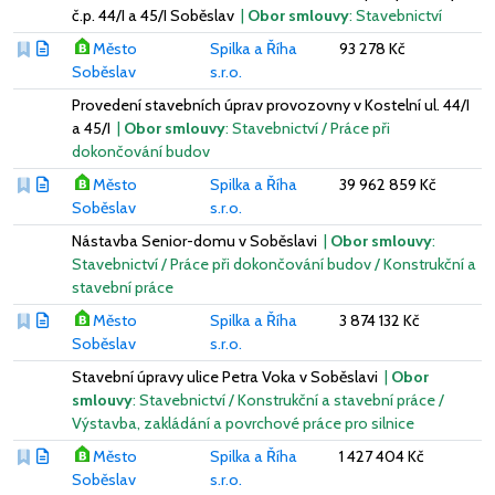
č.p. 44/I a 45/I Soběslav
|
Obor smlouvy
: Stavebnictví
Město
Spilka a Říha
93 278 Kč
Soběslav
s.r.o.
Provedení stavebních úprav provozovny v Kostelní ul. 44/I
a 45/I
|
Obor smlouvy
: Stavebnictví / Práce při
dokončování budov
Město
Spilka a Říha
39 962 859 Kč
Soběslav
s.r.o.
Nástavba Senior-domu v Soběslavi
|
Obor smlouvy
:
Stavebnictví / Práce při dokončování budov / Konstrukční a
stavební práce
Město
Spilka a Říha
3 874 132 Kč
Soběslav
s.r.o.
Stavební úpravy ulice Petra Voka v Soběslavi
|
Obor
smlouvy
: Stavebnictví / Konstrukční a stavební práce /
Výstavba, zakládání a povrchové práce pro silnice
Město
Spilka a Říha
1 427 404 Kč
Soběslav
s.r.o.