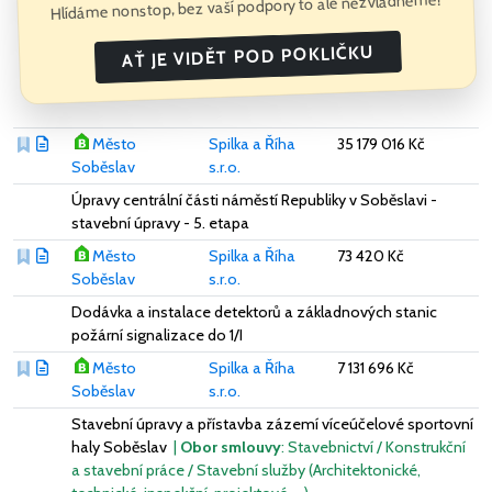
Hlídáme nonstop, bez vaší podpory to ale nezvládneme!
AŤ JE VIDĚT POD POKLIČKU
Město
Spilka a Říha
35 179 016 Kč
Soběslav
s.r.o.
Úpravy centrální části náměstí Republiky v Soběslavi -
stavební úpravy - 5. etapa
Město
Spilka a Říha
73 420 Kč
Soběslav
s.r.o.
Dodávka a instalace detektorů a základnových stanic
požární signalizace do 1/I
Město
Spilka a Říha
7 131 696 Kč
Soběslav
s.r.o.
Stavební úpravy a přístavba zázemí víceúčelové sportovní
haly Soběslav
|
Obor smlouvy
: Stavebnictví / Konstrukční
a stavební práce / Stavební služby (Architektonické,