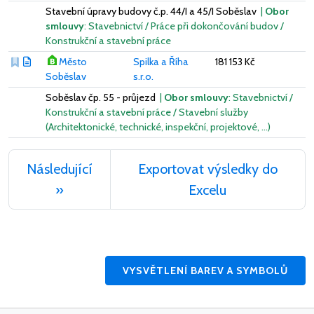
Stavební úpravy budovy č.p. 44/I a 45/I Soběslav
|
Obor
smlouvy
: Stavebnictví / Práce při dokončování budov /
Konstrukční a stavební práce
Město
Spilka a Říha
181 153 Kč
Soběslav
s.r.o.
Soběslav čp. 55 - průjezd
|
Obor smlouvy
: Stavebnictví /
Konstrukční a stavební práce / Stavební služby
(Architektonické, technické, inspekční, projektové, …)
Následující
Exportovat výsledky do
»
Excelu
VYSVĚTLENÍ BAREV A SYMBOLŮ