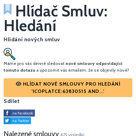
Hlídač Smluv:
Hledání
Hlídání nových smluv
Máme pro vás denné sledovat
nové smlouvy odpovídající
tomuto dotazu
a upozornit vás emailem, že se objevily nové?
HLÍDAT NOVÉ SMLOUVY PRO HLEDÁNÍ
'ICOPLATCE:63830515 AND...'
Sdílet
na Facebook
na Twitter
Nalezené smlouvy
475 výsledků