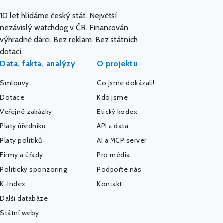
10 let hlídáme český stát. Největší
nezávislý watchdog v ČR. Financován
výhradně dárci. Bez reklam. Bez státních
dotací.
Data, fakta, analýzy
O projektu
Smlouvy
Co jsme dokázali!
Dotace
Kdo jsme
Veřejné zakázky
Etický kodex
Platy úředníků
API a data
Platy politiků
AI a MCP server
Firmy a úřady
Pro média
Politický sponzoring
Podpořte nás
K-Index
Kontakt
Další databáze
Státní weby