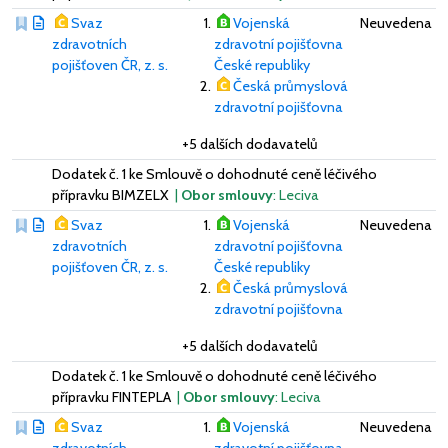
Svaz
Vojenská
Neuvedena
zdravotních
zdravotní pojišťovna
pojišťoven ČR, z. s.
České republiky
Česká průmyslová
zdravotní pojišťovna
+5 dalších dodavatelů
Dodatek č. 1 ke Smlouvě o dohodnuté ceně léčivého
přípravku BIMZELX
|
Obor smlouvy
: Leciva
Svaz
Vojenská
Neuvedena
zdravotních
zdravotní pojišťovna
pojišťoven ČR, z. s.
České republiky
Česká průmyslová
zdravotní pojišťovna
+5 dalších dodavatelů
Dodatek č. 1 ke Smlouvě o dohodnuté ceně léčivého
přípravku FINTEPLA
|
Obor smlouvy
: Leciva
Svaz
Vojenská
Neuvedena
zdravotních
zdravotní pojišťovna