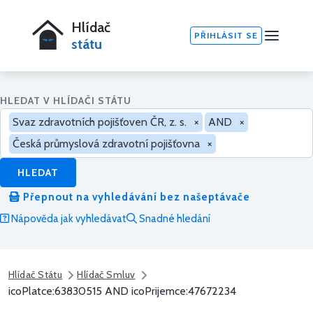
Hlídač
PŘIHLÁSIT SE
státu
HLEDAT V HLÍDAČI STÁTU
Svaz zdravotních pojišťoven ČR, z. s.
×
AND
×
Česká průmyslová zdravotní pojišťovna
×
HLEDAT
Přepnout na vyhledávání bez našeptávače
Nápověda jak vyhledávat
Snadné hledání
Hlídač Státu
Hlídač Smluv
icoPlatce:63830515 AND icoPrijemce:47672234