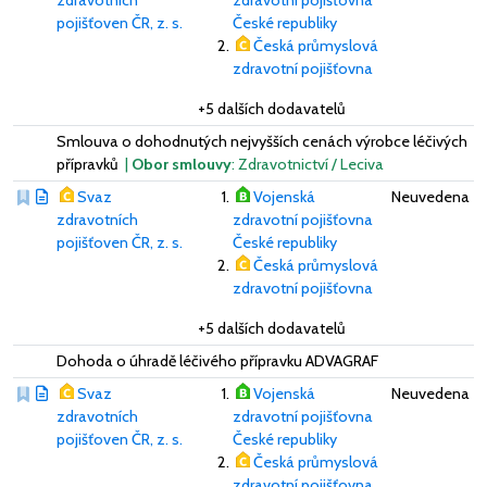
pojišťoven ČR, z. s.
České republiky
Česká průmyslová
zdravotní pojišťovna
+5 dalších dodavatelů
Smlouva o dohodnutých nejvyšších cenách výrobce léčivých
přípravků
|
Obor smlouvy
: Zdravotnictví / Leciva
Svaz
Vojenská
Neuvedena
zdravotních
zdravotní pojišťovna
pojišťoven ČR, z. s.
České republiky
Česká průmyslová
zdravotní pojišťovna
+5 dalších dodavatelů
Dohoda o úhradě léčivého přípravku ADVAGRAF
Svaz
Vojenská
Neuvedena
zdravotních
zdravotní pojišťovna
pojišťoven ČR, z. s.
České republiky
Česká průmyslová
zdravotní pojišťovna