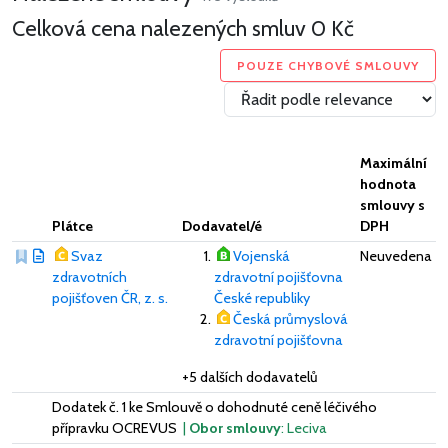
Celková cena nalezených smluv
0 Kč
POUZE CHYBOVÉ SMLOUVY
Maximální
hodnota
smlouvy s
Plátce
Dodavatel/é
DPH
Svaz
Vojenská
Neuvedena
zdravotních
zdravotní pojišťovna
pojišťoven ČR, z. s.
České republiky
Česká průmyslová
zdravotní pojišťovna
+5 dalších dodavatelů
Dodatek č. 1 ke Smlouvě o dohodnuté ceně léčivého
přípravku OCREVUS
|
Obor smlouvy
: Leciva