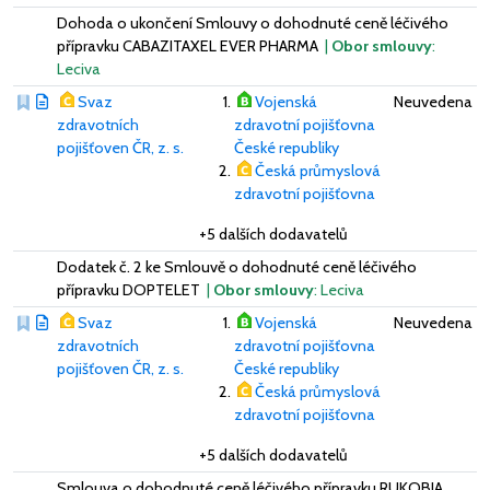
Dohoda o ukončení Smlouvy o dohodnuté ceně léčivého
přípravku CABAZITAXEL EVER PHARMA
|
Obor smlouvy
:
Leciva
Svaz
Vojenská
Neuvedena
zdravotních
zdravotní pojišťovna
pojišťoven ČR, z. s.
České republiky
Česká průmyslová
zdravotní pojišťovna
+5 dalších dodavatelů
Dodatek č. 2 ke Smlouvě o dohodnuté ceně léčivého
přípravku DOPTELET
|
Obor smlouvy
: Leciva
Svaz
Vojenská
Neuvedena
zdravotních
zdravotní pojišťovna
pojišťoven ČR, z. s.
České republiky
Česká průmyslová
zdravotní pojišťovna
+5 dalších dodavatelů
Smlouva o dohodnuté ceně léčivého přípravku RUKOBIA