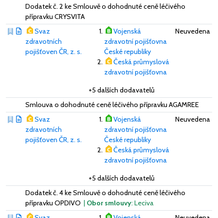
Dodatek č. 2 ke Smlouvě o dohodnuté ceně léčivého
přípravku CRYSVITA
Svaz
Vojenská
Neuvedena
zdravotních
zdravotní pojišťovna
pojišťoven ČR, z. s.
České republiky
Česká průmyslová
zdravotní pojišťovna
+5 dalších dodavatelů
Smlouva o dohodnuté ceně léčivého přípravku AGAMREE
Svaz
Vojenská
Neuvedena
zdravotních
zdravotní pojišťovna
pojišťoven ČR, z. s.
České republiky
Česká průmyslová
zdravotní pojišťovna
+5 dalších dodavatelů
Dodatek č. 4 ke Smlouvě o dohodnuté ceně léčivého
přípravku OPDIVO
|
Obor smlouvy
: Leciva
Svaz
Vojenská
Neuvedena