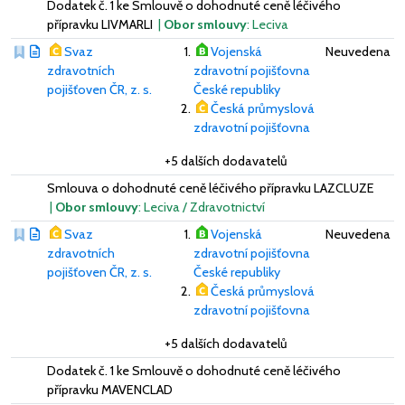
Dodatek č. 1 ke Smlouvě o dohodnuté ceně léčivého
přípravku LIVMARLI
|
Obor smlouvy
: Leciva
Svaz
Vojenská
Neuvedena
zdravotních
zdravotní pojišťovna
pojišťoven ČR, z. s.
České republiky
Česká průmyslová
zdravotní pojišťovna
+5 dalších dodavatelů
Smlouva o dohodnuté ceně léčivého přípravku LAZCLUZE
|
Obor smlouvy
: Leciva / Zdravotnictví
Svaz
Vojenská
Neuvedena
zdravotních
zdravotní pojišťovna
pojišťoven ČR, z. s.
České republiky
Česká průmyslová
zdravotní pojišťovna
+5 dalších dodavatelů
Dodatek č. 1 ke Smlouvě o dohodnuté ceně léčivého
přípravku MAVENCLAD