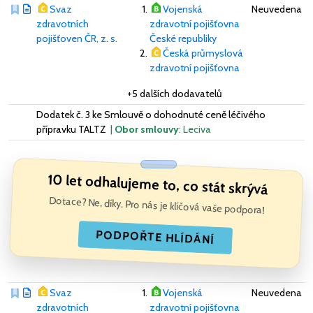
Svaz
Vojenská
Neuvedena
zdravotních
zdravotní pojišťovna
pojišťoven ČR, z. s.
České republiky
Česká průmyslová
zdravotní pojišťovna
+5 dalších dodavatelů
Dodatek č. 3 ke Smlouvě o dohodnuté ceně léčivého
přípravku TALTZ
|
Obor smlouvy
: Leciva
10 let odhalujeme to, co stát skrývá
Dotace? Ne, díky. Pro nás je klíčová vaše podpora!
PODPOŘTE HLÍDÁNÍ
Svaz
Vojenská
Neuvedena
zdravotních
zdravotní pojišťovna