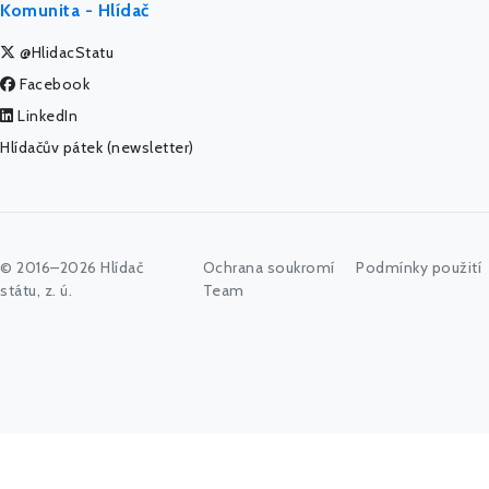
Komunita - Hlídač
@HlidacStatu
Facebook
LinkedIn
Hlídačův pátek (newsletter)
© 2016–2026 Hlídač
Ochrana soukromí
Podmínky použití
státu, z. ú.
Team
Začněte psát jméno úřadu, politika nebo co vás zajímá...