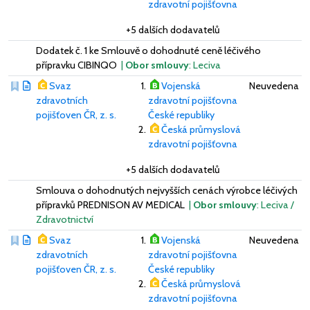
zdravotní pojišťovna
+5 dalších dodavatelů
Dodatek č. 1 ke Smlouvě o dohodnuté ceně léčivého
přípravku CIBINQO
|
Obor smlouvy
: Leciva
Svaz
Vojenská
Neuvedena
zdravotních
zdravotní pojišťovna
pojišťoven ČR, z. s.
České republiky
Česká průmyslová
zdravotní pojišťovna
+5 dalších dodavatelů
Smlouva o dohodnutých nejvyšších cenách výrobce léčivých
přípravků PREDNISON AV MEDICAL
|
Obor smlouvy
: Leciva /
Zdravotnictví
Svaz
Vojenská
Neuvedena
zdravotních
zdravotní pojišťovna
pojišťoven ČR, z. s.
České republiky
Česká průmyslová
zdravotní pojišťovna