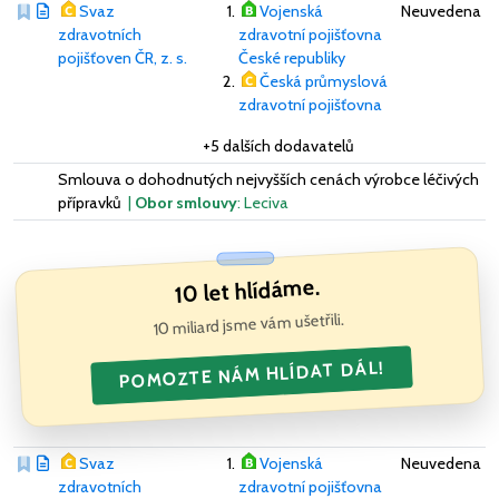
Svaz
Vojenská
Neuvedena
zdravotních
zdravotní pojišťovna
pojišťoven ČR, z. s.
České republiky
Česká průmyslová
zdravotní pojišťovna
+5 dalších dodavatelů
Smlouva o dohodnutých nejvyšších cenách výrobce léčivých
přípravků
|
Obor smlouvy
: Leciva
10 let hlídáme.
10 miliard jsme vám ušetřili.
POMOZTE NÁM HLÍDAT DÁL!
Svaz
Vojenská
Neuvedena
zdravotních
zdravotní pojišťovna