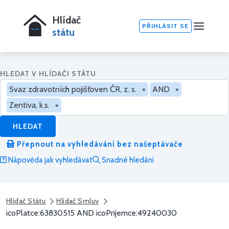
Hlídač
PŘIHLÁSIT SE
státu
HLEDAT V HLÍDAČI STÁTU
Svaz zdravotních pojišťoven ČR, z. s.
×
AND
×
Zentiva, k.s.
×
HLEDAT
Přepnout na vyhledávání bez našeptávače
Nápověda jak vyhledávat
Snadné hledání
Hlídač Státu
Hlídač Smluv
icoPlatce:63830515 AND icoPrijemce:49240030