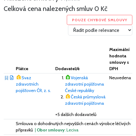
Celková cena nalezených smluv
0 Kč
POUZE CHYBOVÉ SMLOUVY
Maximální
hodnota
smlouvy s
Plátce
Dodavatel/é
DPH
Svaz
Vojenská
Neuvedena
zdravotních
zdravotní pojišťovna
pojišťoven ČR, z. s.
České republiky
Česká průmyslová
zdravotní pojišťovna
+5 dalších dodavatelů
Smlouva o dohodnutých nejvyšších cenách výrobce léčivých
přípravků
|
Obor smlouvy
: Leciva