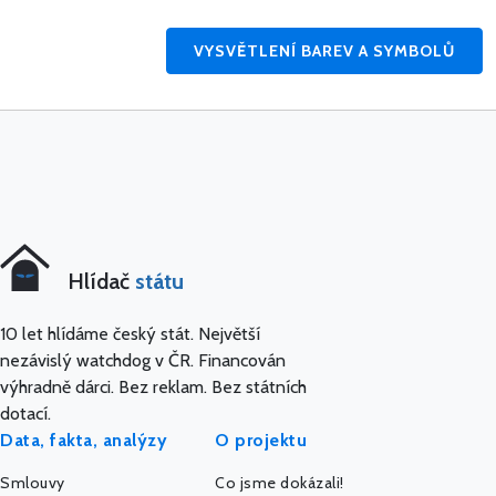
VYSVĚTLENÍ BAREV A SYMBOLŮ
Hlídač
státu
10 let hlídáme český stát. Největší
nezávislý watchdog v ČR. Financován
výhradně dárci. Bez reklam. Bez státních
dotací.
Data, fakta, analýzy
O projektu
Smlouvy
Co jsme dokázali!