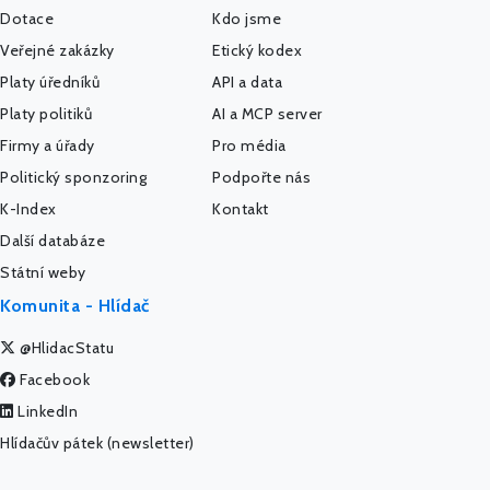
Dotace
Kdo jsme
Veřejné zakázky
Etický kodex
Platy úředníků
API a data
Platy politiků
AI a MCP server
Firmy a úřady
Pro média
Politický sponzoring
Podpořte nás
K-Index
Kontakt
Další databáze
Státní weby
Komunita - Hlídač
@HlidacStatu
Facebook
LinkedIn
Hlídačův pátek (newsletter)