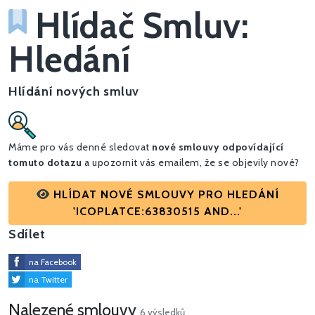
Hlídač Smluv:
Hledání
Hlídání nových smluv
Máme pro vás denné sledovat
nové smlouvy odpovídající
tomuto dotazu
a upozornit vás emailem, že se objevily nové?
HLÍDAT NOVÉ SMLOUVY PRO HLEDÁNÍ
'ICOPLATCE:63830515 AND...'
Sdílet
na Facebook
na Twitter
Nalezené smlouvy
6 výsledků