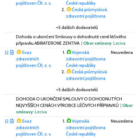
pojišťoven ČR, z. s.
České republiky
Česká průmyslová
zdravotní pojišťovna
+5 dalších dodavatelů
Dohoda o ukončení Smlouvy o dohodnuté ceně léčivého
přípravku ABIRATERONE ZENTIVA
|
Obor smlouvy
: Leciva
Svaz
Vojenská
Neuvedena
zdravotních
zdravotní pojišťovna
pojišťoven ČR, z. s.
České republiky
Česká průmyslová
zdravotní pojišťovna
+5 dalších dodavatelů
DOHODA O UKONČENÍ SMLOUVY O DOHODNUTÝCH
NEJVYŠŠÍCH CENÁCH VÝROBCE LÉČIVÝCH PŘÍPRAVKŮ
|
Obor
smlouvy
: Leciva
Svaz
Vojenská
Neuvedena
zdravotních
zdravotní pojišťovna
pojišťoven ČR, z. s.
České republiky