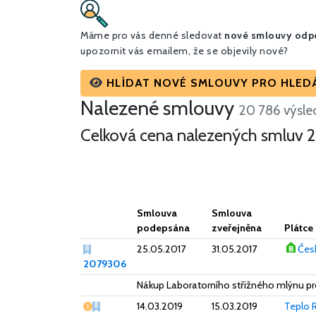
Máme pro vás denné sledovat
nové smlouvy odpo
upozornit vás emailem, že se objevily nové?
HLÍDAT NOVÉ SMLOUVY PRO HLEDÁ
Nalezené smlouvy
20 786 výsle
Celková cena nalezených smluv
2
Smlouva
Smlouva
podepsána
zveřejněna
Plátce
25.05.2017
31.05.2017
Čes
2079306
Nákup Laboratorního střižného mlýnu pr
Vážný nedostatek
14.03.2019
15.03.2019
Teplo R