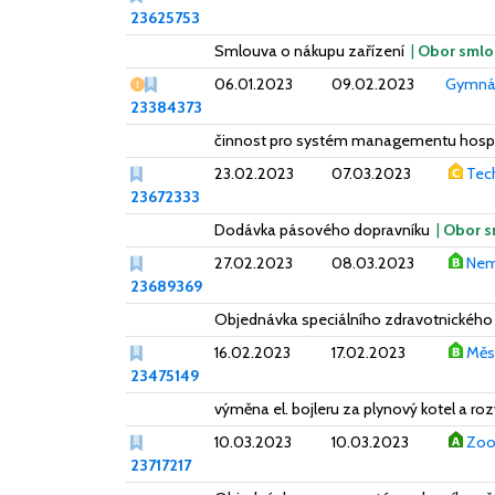
23625753
Smlouva o nákupu zařízení
|
Obor smlo
Vážný nedostatek
06.01.2023
09.02.2023
Gymnáz
23384373
činnost pro systém managementu hospo
23.02.2023
07.03.2023
Tech
23672333
Dodávka pásového dopravníku
|
Obor s
27.02.2023
08.03.2023
Nem
23689369
Objednávka speciálního zdravotnického 
16.02.2023
17.02.2023
Měs
23475149
výměna el. bojleru za plynový kotel a ro
10.03.2023
10.03.2023
Zoo
23717217