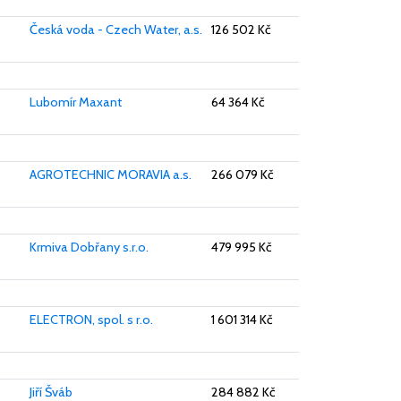
Česká voda - Czech Water, a.s.
126 502 Kč
Lubomír Maxant
64 364 Kč
AGROTECHNIC MORAVIA a.s.
266 079 Kč
Krmiva Dobřany s.r.o.
479 995 Kč
ELECTRON, spol. s r.o.
1 601 314 Kč
Jiří Šváb
284 882 Kč