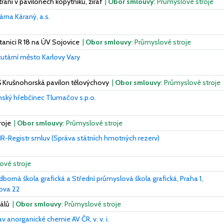
ní v pavilonech kopytníků, žiraf
|
Obor smlouvy
: Průmyslové stroje
rna Káraný, a.s.
anici R 18 na ÚV Sojovice
|
Obor smlouvy
: Průmyslové stroje
utární město Karlovy Vary
Š Krušnohorská pavilon tělovýchovy
|
Obor smlouvy
: Průmyslové stroje
ský hřebčinec Tlumačov s.p.o.
roje
|
Obor smlouvy
: Průmyslové stroje
R-Registr smluv (Správa státních hmotných rezerv)
ové stroje
dborná škola grafická a Střední průmyslová škola grafická, Praha 1,
hova 22
iálů
|
Obor smlouvy
: Průmyslové stroje
v anorganické chemie AV ČR, v. v. i.