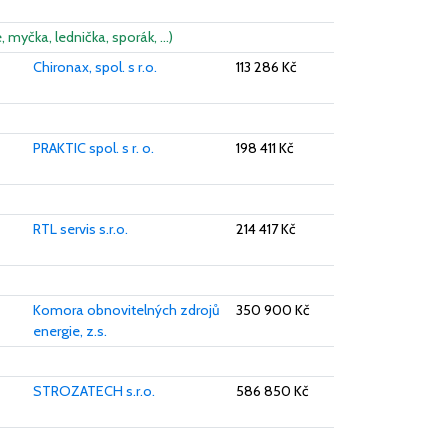
, myčka, lednička, sporák, …)
Chironax, spol. s r.o.
113 286 Kč
PRAKTIC spol. s r. o.
198 411 Kč
RTL servis s.r.o.
214 417 Kč
Komora obnovitelných zdrojů
350 900 Kč
energie, z.s.
STROZATECH s.r.o.
586 850 Kč