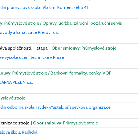
dní průmyslová škola, Vlašim, Komenského 41
vy
: Průmyslové stroje / Opravy, údržba, záruční i pozáruční servis
vody a kanalizace Přerov, a.s.
áva společnosti, II. etapa
|
Obor smlouvy
: Průmyslové stroje
é vysoké učení technické v Praze
louvy
: Průmyslové stroje / Bankovní formality, ceníky, VOP
ÁRNA PLZEŇ a.s.
myslové stroje
dní odborná škola, Frýdek-Místek, příspěvková organizace
ernizace stroje
|
Obor smlouvy
: Průmyslové stroje
lová škola Radlická