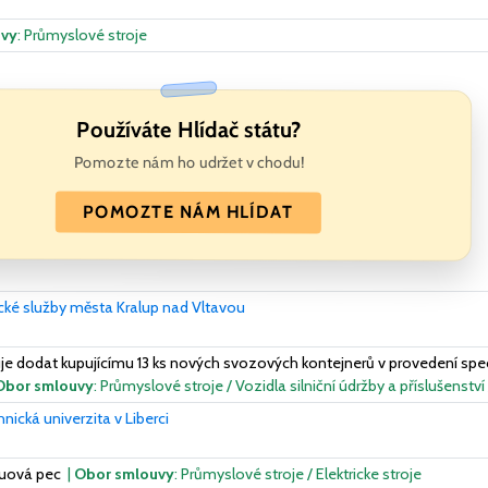
uvy
: Průmyslové stroje
Používáte Hlídač státu?
Pomozte nám ho udržet v chodu!
POMOZTE NÁM HLÍDAT
cké služby města Kralup nad Vltavou
je dodat kupujícímu 13 ks nových svozových kontejnerů v provedení spec
Obor smlouvy
: Průmyslové stroje / Vozidla silniční údržby a příslušenství
nická univerzita v Liberci
kuová pec
|
Obor smlouvy
: Průmyslové stroje / Elektricke stroje