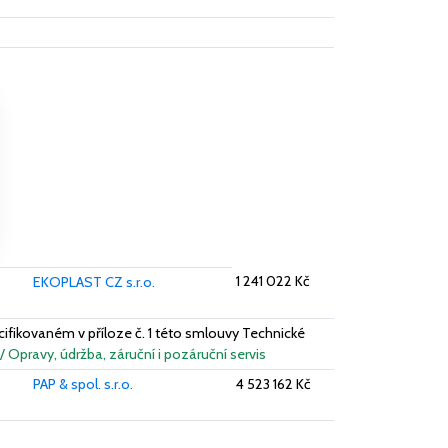
1 241 022 Kč
EKOPLAST CZ s.r.o.
ifikovaném v příloze č. 1 této smlouvy Technické
 / Opravy, údržba, záruční i pozáruční servis
PAP & spol. s.r.o.
4 523 162 Kč