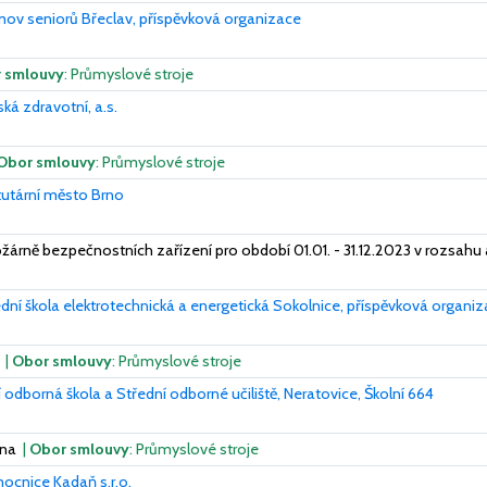
ov seniorů Břeclav, příspěvková organizace
 smlouvy
: Průmyslové stroje
ská zdravotní, a.s.
Obor smlouvy
: Průmyslové stroje
tutární město Brno
žárně bezpečnostních zařízení pro období 01.01. - 31.12.2023 v rozsahu 
dní škola elektrotechnická a energetická Sokolnice, příspěvková organi
t
|
Obor smlouvy
: Průmyslové stroje
 odborná škola a Střední odborné učiliště, Neratovice, Školní 664
čna
|
Obor smlouvy
: Průmyslové stroje
ocnice Kadaň s.r.o.