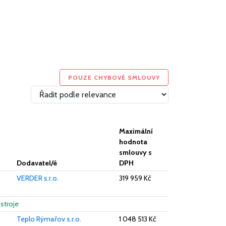
POUZE CHYBOVÉ SMLOUVY
Maximální
hodnota
smlouvy s
Dodavatel/é
DPH
VERDER s.r.o.
319 959 Kč
stroje
Teplo Rýmařov s.r.o.
1 048 513 Kč