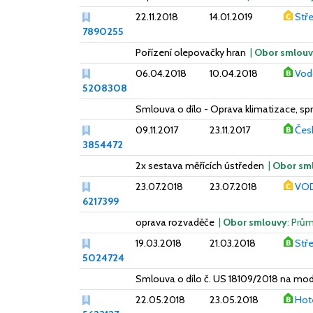
22.11.2018
14.01.2019
Stře
7890255
Pořízení olepovačky hran
|
Obor smlou
06.04.2018
10.04.2018
Vodo
5208308
Smlouva o dílo - Oprava klimatizace, spr
09.11.2017
23.11.2017
Česk
3854472
2x sestava měřících ústředen
|
Obor sm
23.07.2018
23.07.2018
VOD
6217399
oprava rozvaděče
|
Obor smlouvy
: Prů
19.03.2018
21.03.2018
Stře
5024724
Smlouva o dílo č. US 18109/2018 na mod
22.05.2018
23.05.2018
Hote