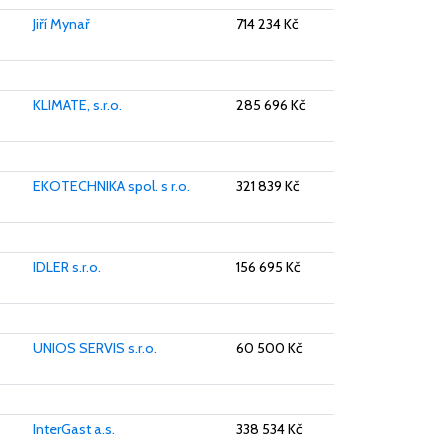
Jiří Mynař
714 234 Kč
KLIMATE, s.r.o.
285 696 Kč
EKOTECHNIKA spol. s r.o.
321 839 Kč
IDLER s.r.o.
156 695 Kč
UNIOS SERVIS s.r.o.
60 500 Kč
InterGast a.s.
338 534 Kč