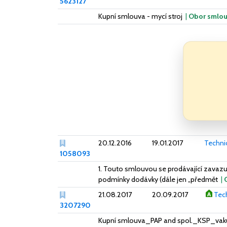
5623127
Kupní smlouva - mycí stroj
|
Obor smlo
20.12.2016
19.01.2017
Techni
1058093
1. Touto smlouvou se prodávající zavazu
podmínky dodávky (dále jen „předmět
|
21.08.2017
20.09.2017
Tech
3207290
Kupní smlouva_PAP and spol._KSP_va