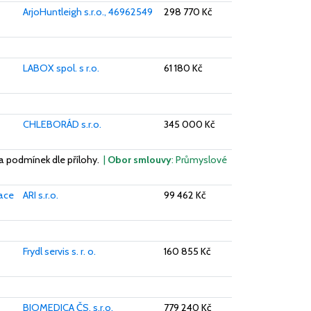
ArjoHuntleigh s.r.o., 46962549
298 770 Kč
LABOX spol. s r.o.
61 180 Kč
CHLEBORÁD s.r.o.
345 000 Kč
a podmínek dle přílohy.
|
Obor smlouvy
: Průmyslové
zace
ARI s.r.o.
99 462 Kč
Frydl servis s. r. o.
160 855 Kč
BIOMEDICA ČS, s.r.o.
779 240 Kč