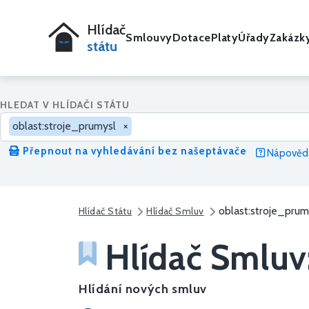
Hlídač
Smlouvy
Dotace
Platy
Úřady
Zakázk
státu
HLEDAT V HLÍDAČI STÁTU
oblast:stroje_prumysl
×
Přepnout na vyhledávání bez našeptávače
Nápověda
oblast:stroje_prum
Hlídač Státu
Hlídač Smluv
Hlídač Smluv
Hlídání nových smluv