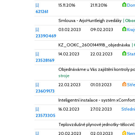
15.11.2016
21.11.2016
Dom
621261
Smlouva - ArjoHuntleigh zvedáky
|
Obor
03.02.2023
09.02.2023
Kraj
23390469
KZ_OOKC_2600144918_objednávka
|
14.02.2023
22.02.2023
Sta
23528169
Objednáváme u Vás zajištění kontroly po
stroje
22.02.2023
01.03.2023
Stře
23609173
Inteligentní instalace - systém xComfor
16.02.2023
27.02.2023
Střední
23573305
Teplovzdušné plynové jednotky-tělocvi
20.02.2023
02.03.2023
Nem