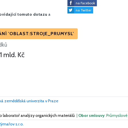
na Facebook
na Twitter
vídající tomuto dotazu
a
NÍ 'OBLAST:STROJE_PRUMYSL'
dků
1 mld. Kč
ká zemědělská univerzita v Praze
o laboratoř analýzy organických materiálů
|
Obor smlouvy
: Průmyslové 
ýmařov s.r.o.