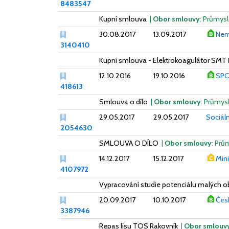
8483547
Kupní smlouva
|
Obor smlouvy
: Průmysl
30.08.2017
13.09.2017
Nem
3140410
Kupní smlouva - Elektrokoagulátor SMT
12.10.2016
19.10.2016
SPOR
418613
Smlouva o dílo
|
Obor smlouvy
: Průmys
29.05.2017
29.05.2017
Sociál
2054630
SMLOUVA O DÍLO
|
Obor smlouvy
: Prů
14.12.2017
15.12.2017
Min
4107972
Vypracování studie potenciálu malých o
20.09.2017
10.10.2017
Čes
3387946
Repas lisu TOS Rakovník
|
Obor smlouv