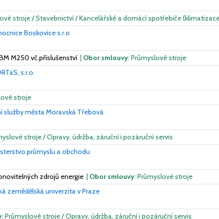
ové stroje / Stavebnictví / Kancelářské a domácí spotřebiče (klimatizace
ocnice Boskovice s.r.o
 BM M250 vč.příslušenství
|
Obor smlouvy
: Průmyslové stroje
TaS, s.r.o.
lové stroje
ní služby města Moravská Třebová
myslové stroje / Opravy, údržba, záruční i pozáruční servis
isterstvo průmyslu a obchodu
bnovitelných zdrojů energie
|
Obor smlouvy
: Průmyslové stroje
ká zemědělská univerzita v Praze
y
: Průmyslové stroje / Opravy, údržba, záruční i pozáruční servis