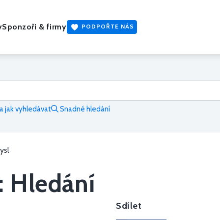
y
Sponzoři & firmy
PODPOŘTE NÁS
 jak vyhledávat
Snadné hledání
ysl
: Hledání
Sdílet