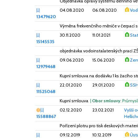
Objednávka opravy systému denního větrá
04.08.2020
06.08.2020
Vodá
13479620
Výměna frekvenčního měniče v čerpací st
30.11.2020
11.01.2021
Stat
15145535
objednávka vodoinstalaterských prací Z
09.06.2020
15.06.2020
Zem
12979468
Kupní smlouva na dodávku 1 ks žacího st
22.01.2020
29.01.2020
SSH
11525068
Kupní smlouva
|
Obor smlouvy
: Průmysl
Vážný nedostatek
02.12.2020
23.02.2021
Vyšší o
15588867
Hellic
Pořízení plotru pro tisk deskových mater
09.12.2019
10.12.2019
Ústa