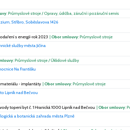
uvy
: Průmyslové stroje / Opravy, údržba, záruční i pozáruční servis
ium, Stříbro, Soběslavova 1426
daření s energií-rok 2023
|
Obor smlouvy
: Průmyslové stroje
nické služby města Jičína
mlouvy
: Průmyslové stroje / Úklidové služby
ocnice Na Františku
materiálu - implantáty
|
Obor smlouvy
: Průmyslové stroje
to Lipník nad Bečvou
zvody topení byt č. 1 Hranická 1000 Lipník nad Bečvou
|
Obor smlouvy
: 
logická a botanická zahrada města Plzně