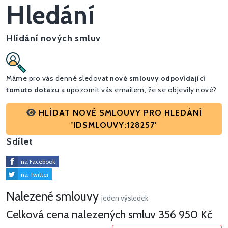
Hledání
Hlídání nových smluv
Máme pro vás denné sledovat
nové smlouvy odpovídající
tomuto dotazu
a upozornit vás emailem, že se objevily nové?
HLÍDAT NOVÉ SMLOUVY PRO HLEDÁNÍ
'IDSMLOUVY:128257'
Sdílet
na Facebook
na Twitter
Nalezené smlouvy
jeden výsledek
Celková cena nalezených smluv
356 950 Kč