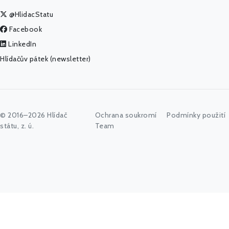
@HlidacStatu
Facebook
LinkedIn
Hlídačův pátek (newsletter)
© 2016–2026 Hlídač
Ochrana soukromí
Podmínky použití
státu, z. ú.
Team
Začněte psát jméno úřadu, politika nebo co vás zajímá...