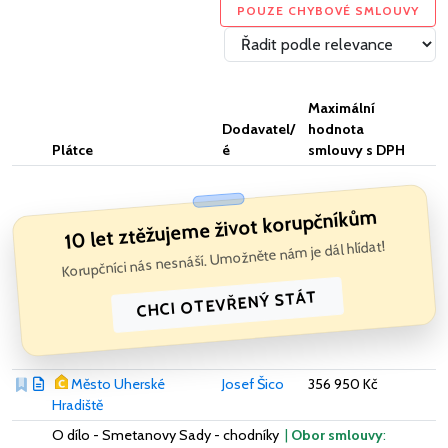
POUZE CHYBOVÉ SMLOUVY
Maximální
Dodavatel/
hodnota
Plátce
é
smlouvy s DPH
10 let ztěžujeme život korupčníkům
Korupčníci nás nesnáší. Umožněte nám je dál hlídat!
CHCI OTEVŘENÝ STÁT
Město Uherské
Josef Šico
356 950 Kč
Hradiště
O dílo - Smetanovy Sady - chodníky
|
Obor smlouvy
: