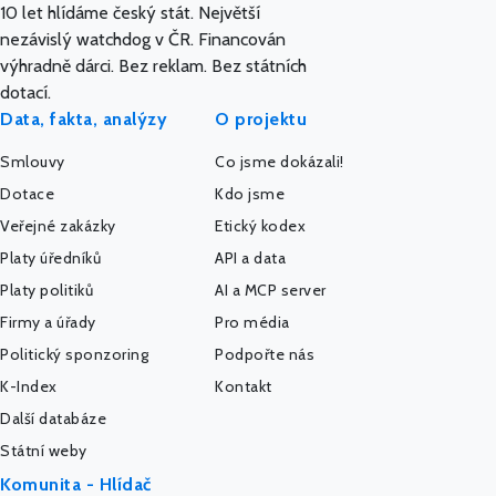
10 let hlídáme český stát. Největší
nezávislý watchdog v ČR. Financován
výhradně dárci. Bez reklam. Bez státních
dotací.
Data, fakta, analýzy
O projektu
Smlouvy
Co jsme dokázali!
Dotace
Kdo jsme
Veřejné zakázky
Etický kodex
Platy úředníků
API a data
Platy politiků
AI a MCP server
Firmy a úřady
Pro média
Politický sponzoring
Podpořte nás
K-Index
Kontakt
Další databáze
Státní weby
Komunita - Hlídač