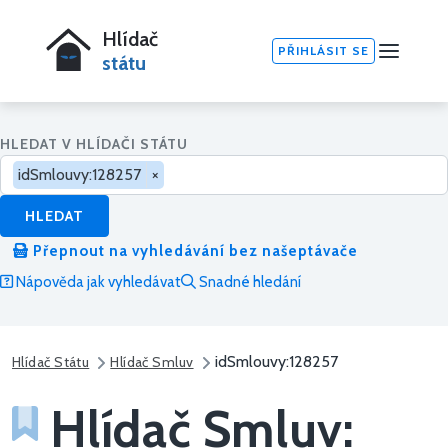
Hlídač
PŘIHLÁSIT SE
státu
HLEDAT V HLÍDAČI STÁTU
idSmlouvy:128257
×
HLEDAT
Přepnout na vyhledávání bez našeptávače
Nápověda jak vyhledávat
Snadné hledání
idSmlouvy:128257
Hlídač Státu
Hlídač Smluv
Hlídač Smluv: