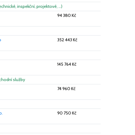
echnické, inspekční, projektové, …)
94 380 Kč
o
352 443 Kč
145 764 Kč
chodní služby
74 960 Kč
o.
90 750 Kč