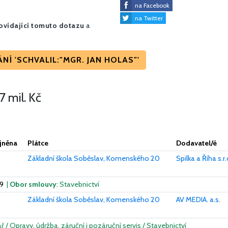
na Facebook
na Twitter
vídající tomuto dotazu
a
Í 'SCHVALIL:"MGR. JAN HOLAS"'
7 mil. Kč
jněna
Plátce
Dodavatel/é
Základní škola Soběslav, Komenského 20
Spilka a Říha s.r.
19
|
Obor smlouvy
: Stavebnictví
Základní škola Soběslav, Komenského 20
AV MEDIA. a.s.
ář / Opravy, údržba, záruční i pozáruční servis / Stavebnictví