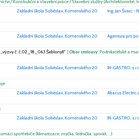
nictví / Konstrukční a stavební práce / Stavební služby (Architektonické, t
Základní škola Soběslav, Komenského 20
Ing. Jan Švarc - 
Základní škola Soběslav, Komenského 20
Agentura pro po
 ,,výzvy č. č.02_18_063 ŠablonyII"
|
Obor smlouvy
: Podnikatelské a man
Základní škola Soběslav, Komenského 20
IN-GASTRO, s.r.
oje
Základní škola Soběslav, Komenského 20
Abacus Electric,s
k
Základní škola Soběslav, Komenského 20
IN-GASTRO, s.r.
domácí spotřebiče (klimatizace, myčka, lednička, sporák, …)