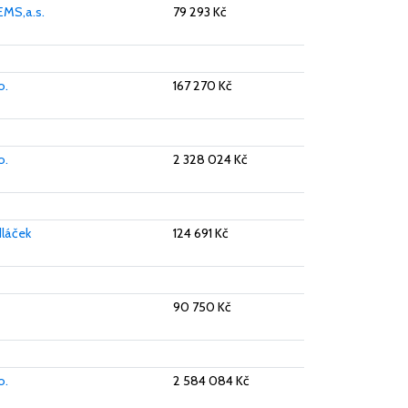
MS,a.s.
79 293 Kč
o.
167 270 Kč
o.
2 328 024 Kč
láček
124 691 Kč
90 750 Kč
o.
2 584 084 Kč