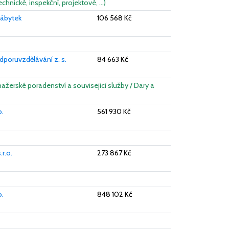
echnické, inspekční, projektové, …)
Nábytek
106 568 Kč
dporuvzdělávání z. s.
84 663 Kč
ažerské poradenství a související služby / Dary a
o.
561 930 Kč
.r.o.
273 867 Kč
o.
848 102 Kč