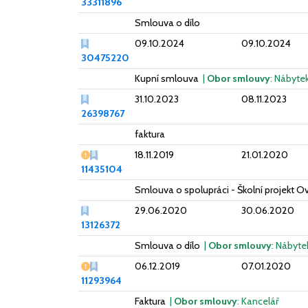
33311896
Smlouva o dílo
09.10.2024
09.10.2024
30475220
Kupní smlouva
|
Obor smlouvy
: Nábyte
31.10.2023
08.11.2023
26398767
faktura
Vážný nedostatek
18.11.2019
21.01.2020
11435104
Smlouva o spolupráci - Školní projekt O
29.06.2020
30.06.2020
13126372
Smlouva o dílo
|
Obor smlouvy
: Nábyte
Vážný nedostatek
06.12.2019
07.01.2020
11293964
Faktura
|
Obor smlouvy
: Kancelář