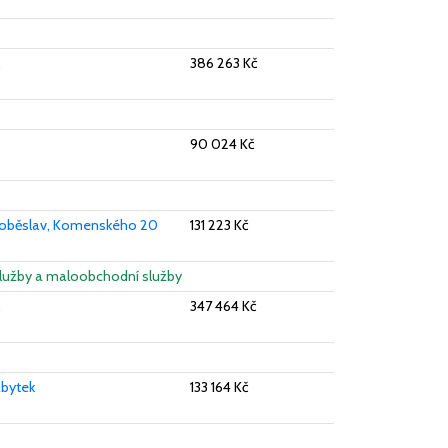
.
386 263 Kč
90 024 Kč
 Soběslav, Komenského 20
131 223 Kč
 služby a maloobchodní služby
.
347 464 Kč
ábytek
133 164 Kč