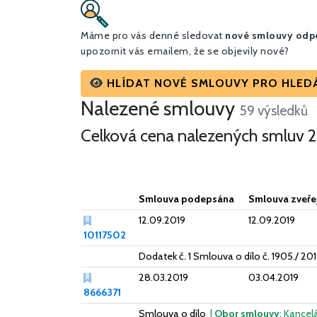
Máme pro vás denné sledovat
nové smlouvy odpo
upozornit vás emailem, že se objevily nové?
HLÍDAT NOVÉ SMLOUVY PRO HLEDÁN
Nalezené smlouvy
59 výsledků
Celková cena nalezených smluv
2
Smlouva podepsána
Smlouva zveře
12.09.2019
12.09.2019
10117502
Dodatek č. 1 Smlouva o dílo č. 1905./ 20
28.03.2019
03.04.2019
8666371
Smlouva o dílo
|
Obor smlouvy
: Kancel