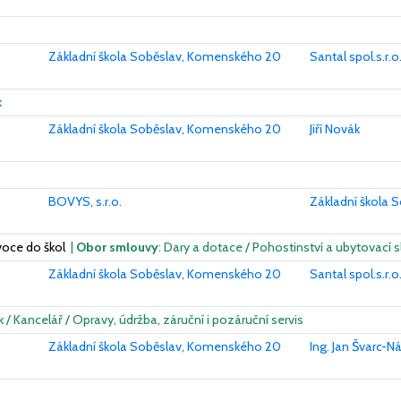
Základní škola Soběslav, Komenského 20
Santal spol.s.r.o
k
Základní škola Soběslav, Komenského 20
Jiří Novák
BOVYS, s.r.o.
Základní škola
voce do škol
|
Obor smlouvy
: Dary a dotace / Pohostinství a ubytovací
Základní škola Soběslav, Komenského 20
Santal spol.s.r.o
k / Kancelář / Opravy, údržba, záruční i pozáruční servis
Základní škola Soběslav, Komenského 20
Ing. Jan Švarc-N