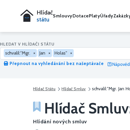
Hlídač
Smlouvy
Dotace
Platy
Úřady
Zakázk
státu
HLEDAT V HLÍDAČI STÁTU
schvalil:"Mgr.
×
Jan
×
Holas"
×
Přepnout na vyhledávání bez našeptávače
Nápověda
schvalil:"Mgr. Jan H
Hlídač Státu
Hlídač Smluv
Hlídač Smluv
Hlídání nových smluv