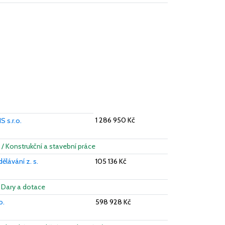
1 286 950 Kč
 s.r.o.
 / Konstrukční a stavební práce
ělávání z. s.
105 136 Kč
/ Dary a dotace
o.
598 928 Kč