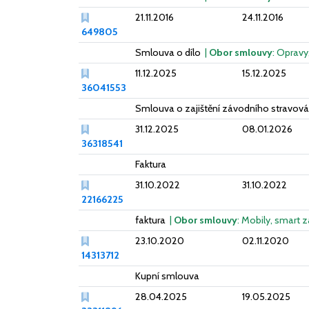
21.11.2016
24.11.2016
649805
Smlouva o dílo
|
Obor smlouvy
: Opravy
11.12.2025
15.12.2025
36041553
Smlouva o zajištění závodního stravov
31.12.2025
08.01.2026
36318541
Faktura
31.10.2022
31.10.2022
22166225
faktura
|
Obor smlouvy
: Mobily, smart z
23.10.2020
02.11.2020
14313712
Kupní smlouva
28.04.2025
19.05.2025