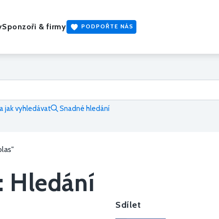
y
Sponzoři & firmy
PODPOŘTE NÁS
 jak vyhledávat
Snadné hledání
olas"
: Hledání
Sdílet