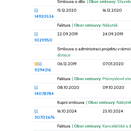
Smlouva o dílo
|
Obor smlouvy
: Staveb
15.12.2020
16.12.2020
14920534
Faktura
|
Obor smlouvy
: Nábytek
22.09.2019
24.09.2019
10211950
Smlouva o administraci projektu v rámci
dotace
Vážný nedostatek
06.12.2019
07.01.2020
11294216
Faktura
|
Obor smlouvy
: Průmyslové str
08.10.2020
09.10.2020
14078784
Kupní smlouva
|
Obor smlouvy
: Nábyte
16.10.2024
25.10.2024
30702676
Faktura
|
Obor smlouvy
: Kancelářské a 