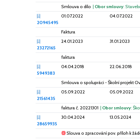
Smlouva o dílo
|
Obor smlouvy
: Staveb
01.07.2022
04.07.2022
20945495
Faktura
24.01.2023
31.01.2023
23272165
faktura
04.04.2018
22.06.2018
5949383
Smlouva o spolupráci - Školní projekt O
05.09.2022
05.09.2022
21561435
faktura č. 20221301
|
Obor smlouvy
: Ško
30.04.2024
13.05.2024
28659935
Slouva o zpracování pov. příloh k žád