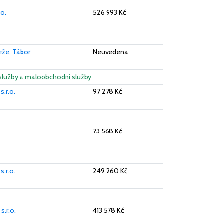
 o.
526 993 Kč
eže, Tábor
Neuvedena
í služby a maloobchodní služby
.r.o.
97 278 Kč
73 568 Kč
.r.o.
249 260 Kč
.r.o.
413 578 Kč