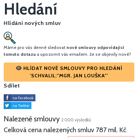
Hledání
Hlídání nových smluv
Máme pro vás denné sledovat
nové smlouvy odpovídající
tomuto dotazu
a upozornit vás emailem, že se objevily nové?
HLÍDAT NOVÉ SMLOUVY PRO HLEDÁNÍ
'SCHVALIL:"MGR. JAN LOUŠKA"'
Sdílet
na Facebook
na Twitter
Nalezené smlouvy
2 000 výsledků
Celková cena nalezených smluv
787 mil. Kč