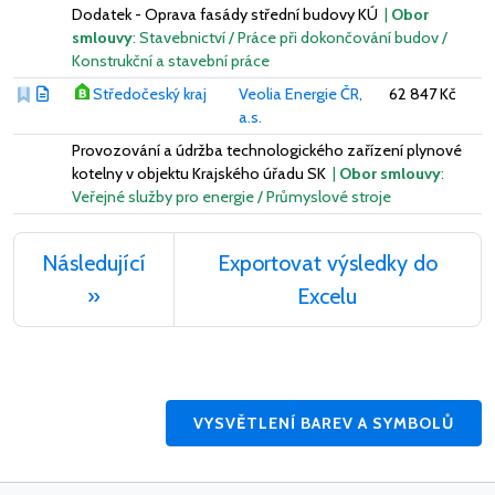
Dodatek - Oprava fasády střední budovy KÚ
|
Obor
smlouvy
: Stavebnictví / Práce při dokončování budov /
Konstrukční a stavební práce
Středočeský kraj
Veolia Energie ČR,
62 847 Kč
a.s.
Provozování a údržba technologického zařízení plynové
kotelny v objektu Krajského úřadu SK
|
Obor smlouvy
:
Veřejné služby pro energie / Průmyslové stroje
Následující
Exportovat výsledky do
»
Excelu
VYSVĚTLENÍ BAREV A SYMBOLŮ