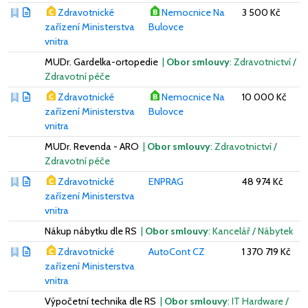
Zdravotnické
Nemocnice Na
3 500 Kč
zařízení Ministerstva
Bulovce
vnitra
MUDr. Gardelka-ortopedie
|
Obor smlouvy
: Zdravotnictví /
Zdravotní péče
Zdravotnické
Nemocnice Na
10 000 Kč
zařízení Ministerstva
Bulovce
vnitra
MUDr. Revenda - ARO
|
Obor smlouvy
: Zdravotnictví /
Zdravotní péče
Zdravotnické
ENPRAG
48 974 Kč
zařízení Ministerstva
vnitra
Nákup nábytku dle RS
|
Obor smlouvy
: Kancelář / Nábytek
Zdravotnické
AutoCont CZ
1 370 719 Kč
zařízení Ministerstva
vnitra
Výpočetní technika dle RS
|
Obor smlouvy
: IT Hardware /