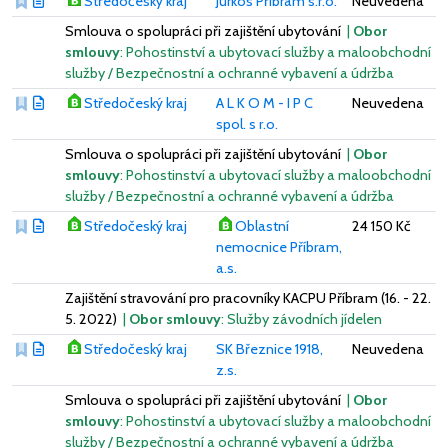
Středočeský kraj
Jurkos Příbram s.r.o.
Neuvedena
Smlouva o spolupráci při zajištění ubytování
|
Obor
smlouvy
: Pohostinství a ubytovací služby a maloobchodní
služby / Bezpečnostní a ochranné vybavení a údržba
Středočeský kraj
A L K O M - I P C
Neuvedena
spol. s r.o.
Smlouva o spolupráci při zajištění ubytování
|
Obor
smlouvy
: Pohostinství a ubytovací služby a maloobchodní
služby / Bezpečnostní a ochranné vybavení a údržba
Středočeský kraj
Oblastní
24 150 Kč
nemocnice Příbram,
a.s.
Zajištění stravování pro pracovníky KACPU Příbram (16. - 22.
5. 2022)
|
Obor smlouvy
: Služby závodních jídelen
Středočeský kraj
SK Březnice 1918,
Neuvedena
z.s.
Smlouva o spolupráci při zajištění ubytování
|
Obor
smlouvy
: Pohostinství a ubytovací služby a maloobchodní
služby / Bezpečnostní a ochranné vybavení a údržba