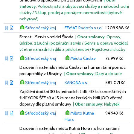
smlouvy
: Pohostinství a ubytovací služby a maloobchodní
služby / Nákup, prodej a pronájem nemovitosti (bytové i
nebytové)
Středočeský kraj
FEMAT Radotín s.r.o.
1 209 988 Kč
Femat - Servis vozidel Škoda
|
Obor smlouvy
: Opravy,
údržba, záruční i pozáruční servis / Servis a oprava vozidel
včetně náhradních dílů a příslušenství / Pojišťovací služby
Středočeský kraj
Město Čáslav
72 999 Kč
Darování materiálu městu Čáslav na humanitární pomoc
pro uprchlíky z Ukrajiny.
|
Obor smlouvy
: Dary a dotace
Středočeský kraj
KANONA a.s.
582 071 Kč
Zajištění dodání 30 ks jednacích židlí, 40 ks kancelářských
židlí YORK ŠÉF síť a 15 ks manažerských židlí JOO včetně
dopravy dle platné smlouvy
|
Obor smlouvy
: Nábytek
Středočeský kraj
Město Kutná
94 943 Kč
Hora
Darování materiálu městu Kutná Hora na humanitární