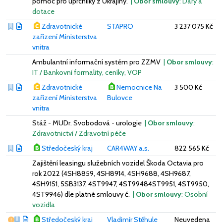
pomoc pro uprchlíky z Ukrajiny.
|
Obor smlouvy
: Dary a
dotace
Zdravotnické
STAPRO
3 237 075 Kč
zařízení Ministerstva
vnitra
Ambulantní informační systém pro ZZMV
|
Obor smlouvy
:
IT / Bankovní formality, ceníky, VOP
Zdravotnické
Nemocnice Na
3 500 Kč
zařízení Ministerstva
Bulovce
vnitra
Stáž - MUDr. Svobodová - urologie
|
Obor smlouvy
:
Zdravotnictví / Zdravotní péče
Středočeský kraj
CAR4WAY a.s.
822 565 Kč
Zajištění leasingu služebních vozidel Škoda Octavia pro
rok 2022 (4SH8859, 4SH8914, 4SH9688, 4SH9687,
4SH9151, 5SB3137, 4ST9947, 4ST99484ST9951, 4ST9950,
4ST9946) dle platné smlouvy č.
|
Obor smlouvy
: Osobní
vozidla
Vážný nedostatek
Středočeský kraj
Vladimír Stěhule
Neuvedena