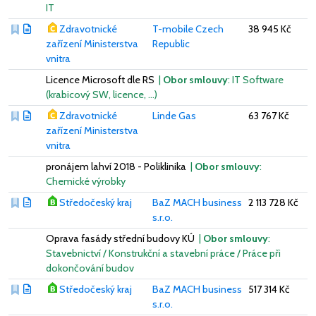
IT
Zdravotnické
T-mobile Czech
38 945 Kč
zařízení Ministerstva
Republic
vnitra
Licence Microsoft dle RS
|
Obor smlouvy
: IT Software
(krabicový SW, licence, …)
Zdravotnické
Linde Gas
63 767 Kč
zařízení Ministerstva
vnitra
pronájem lahví 2018 - Poliklinika
|
Obor smlouvy
:
Chemické výrobky
Středočeský kraj
BaZ MACH business
2 113 728 Kč
s.r.o.
Oprava fasády střední budovy KÚ
|
Obor smlouvy
:
Stavebnictví / Konstrukční a stavební práce / Práce při
dokončování budov
Středočeský kraj
BaZ MACH business
517 314 Kč
s.r.o.