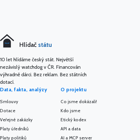
Hlídač
státu
10 let hlídáme český stát. Největší
nezávislý watchdog v ČR. Financován
výhradně dárci. Bez reklam. Bez státních
dotací.
Data, fakta, analýzy
O projektu
Smlouvy
Co jsme dokázali!
Dotace
Kdo jsme
Veřejné zakázky
Etický kodex
Platy úředníků
API a data
Platy politiků
AI a MCP server