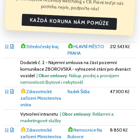
Jsme největší nezávislý watchdog v ČR. Právě teď je nás
potřeba nejvíc, podpořte nás!
KAŽDÁ KORUNA NÁM POMŮŽE
Středočeský kraj
HLAVNÍ MĚSTO
212 543 Kč
PRAHA
Dodatek č. 2 - Nájemní smlouva na část pozemní
komunikace ZBOROVSKÁ - vyhrazené stání pro dvanáct
vozidel
|
Obor smlouvy
: Nákup, prodej a pronájem
nemovitosti (bytové i nebytové)
Zdravotnické
Radek Šiška
47 300 Kč
zařízení Ministerstva
vnitra
Vytvoření intranetu
|
Obor smlouvy
: Reklamní a
marketingové služby
Zdravotnické
Nemocnice Na
8 850 Kč
zařízení Ministerstva
Bulovce