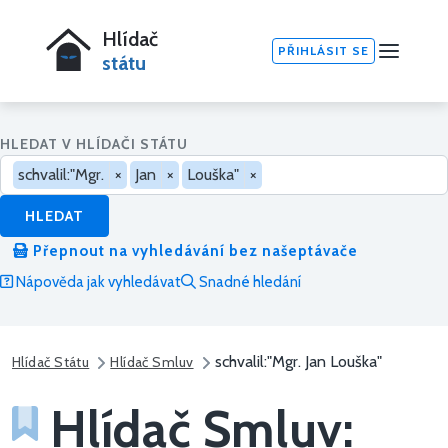
Hlídač
PŘIHLÁSIT SE
státu
HLEDAT V HLÍDAČI STÁTU
schvalil:"Mgr.
×
Jan
×
Louška"
×
HLEDAT
Přepnout na vyhledávání bez našeptávače
Nápověda jak vyhledávat
Snadné hledání
schvalil:"Mgr. Jan Louška"
Hlídač Státu
Hlídač Smluv
Hlídač Smluv: