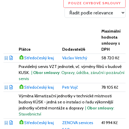
POUZE CHYBOVÉ SMLOUVY
Maximální
hodnota
smlouvy s
Plátce
Dodavatel/é
DPH
Středočeský kraj
Václav Vetchý
58 720 Kč
Pravidelný servis VZT jednotek, vč. výměny filtrů v budově
KUSK.
|
Obor smlouvy
: Opravy, údržba, záruční i pozáruční
servis
Středočeský kraj
Petr Vojč
78 105 Kč
Výměna klimatizační jednotky v technické místnosti
budovy KÚSK - jedná se o instalaci o řadu výkonnější
jednotky včetně montáže a dopravy
|
Obor smlouvy
:
Stavebnictví
Středočeský kraj
ZENOVA services
41 994 Kč
s.r.o.