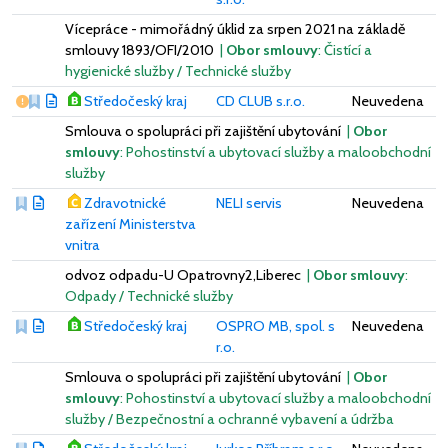
Vícepráce - mimořádný úklid za srpen 2021 na základě
smlouvy 1893/OFI/2010
|
Obor smlouvy
: Čistící a
hygienické služby / Technické služby
Vážný nedostatek
Středočeský kraj
CD CLUB s.r.o.
Neuvedena
Smlouva o spolupráci při zajištění ubytování
|
Obor
smlouvy
: Pohostinství a ubytovací služby a maloobchodní
služby
Zdravotnické
NELI servis
Neuvedena
zařízení Ministerstva
vnitra
odvoz odpadu-U Opatrovny2,Liberec
|
Obor smlouvy
:
Odpady / Technické služby
Středočeský kraj
OSPRO MB, spol. s
Neuvedena
r.o.
Smlouva o spolupráci při zajištění ubytování
|
Obor
smlouvy
: Pohostinství a ubytovací služby a maloobchodní
služby / Bezpečnostní a ochranné vybavení a údržba