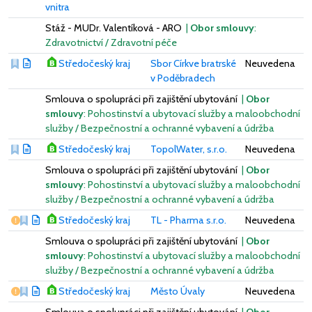
vnitra
Stáž - MUDr. Valentíková - ARO
|
Obor smlouvy
:
Zdravotnictví / Zdravotní péče
Středočeský kraj
Sbor Církve bratrské
Neuvedena
v Poděbradech
Smlouva o spolupráci při zajištění ubytování
|
Obor
smlouvy
: Pohostinství a ubytovací služby a maloobchodní
služby / Bezpečnostní a ochranné vybavení a údržba
Středočeský kraj
TopolWater, s.r.o.
Neuvedena
Smlouva o spolupráci při zajištění ubytování
|
Obor
smlouvy
: Pohostinství a ubytovací služby a maloobchodní
služby / Bezpečnostní a ochranné vybavení a údržba
Vážný nedostatek
Středočeský kraj
TL - Pharma s.r.o.
Neuvedena
Smlouva o spolupráci při zajištění ubytování
|
Obor
smlouvy
: Pohostinství a ubytovací služby a maloobchodní
služby / Bezpečnostní a ochranné vybavení a údržba
Vážný nedostatek
Středočeský kraj
Město Úvaly
Neuvedena
Smlouva o spolupráci při zajištění ubytování
|
Obor