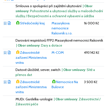
Smlouva o spolupráci při zajištění ubytování
|
Obor
smlouvy
: Pohostinství a ubytovací služby a maloobchodní
služby / Bezpečnostní a ochranné vybavení a údržba
Středočeský kraj
Masarykova
16 000 Kč
nemocnice
Rakovník s.r.o.
Darování respirátorů FFP2 Masarykově nemocnici Rakovník
|
Obor smlouvy
: Dary a dotace
Zdravotnické
M-COM
493 142 Kč
zařízení Ministerstva
vnitra
Datové úložiště, server, switch
|
Obor smlouvy
: Sítě a
přenos dat
Zdravotnické
Nemocnice Na
3 500 Kč
zařízení Ministerstva
Bulovce
vnitra
MUDr. Gardelka-urologie
|
Obor smlouvy
: Zdravotnictví /
Zdravotní péče