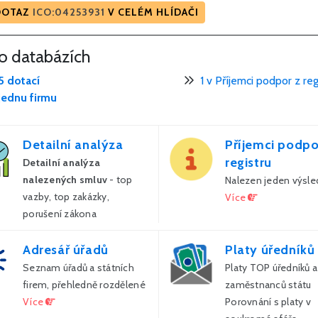
DOTAZ
ICO:04253931
V CELÉM HLÍDAČI
to databázích
5 dotací
1 v Příjemci podpor z reg
jednu firmu
Detailní analýza
Příjemci podpo
registru
Detailní analýza
nalezených smluv
- top
Nalezen jeden výsle
vazby, top zakázky,
Více
porušení zákona
Více
Adresář úřadů
Platy úředníků
Seznam úřadů a státních
Platy TOP úředníků a
firem, přehledně rozdělené
zaměstnanců státu
Více
Porovnání s platy v