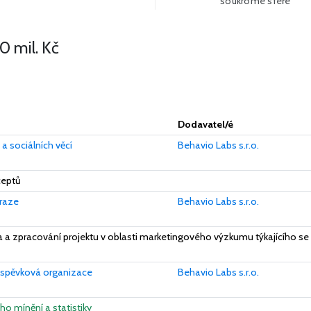
soukromé sféře
Více
0 mil. Kč
Dodavatel/é
a sociálních věcí
Behavio Labs s.r.o.
ceptů
Praze
Behavio Labs s.r.o.
 a zpracování projektu v oblasti marketingového výzkumu týkajícího se
íspěvková organizace
Behavio Labs s.r.o.
ho mínění a statistiky