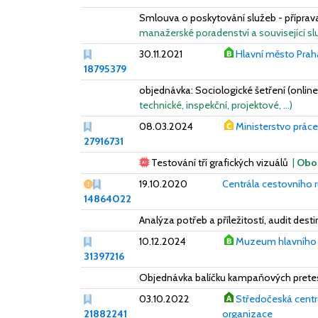
Smlouva o poskytování služeb - příprav
manažerské poradenství a související sl
30.11.2021
Hlavní město Prah
18795379
objednávka: Sociologické šetření (online
technické, inspekční, projektové, …)
08.03.2024
Ministerstvo práce 
27916731
Testování tří grafických vizuálů
|
Obo
Vážný nedostatek
19.10.2020
Centrála cestovního r
14864022
Analýza potřeb a příležitostí, audit des
10.12.2024
Muzeum hlavního 
31397216
Objednávka balíčku kampaňových prete
03.10.2022
Středočeská centr
21882241
organizace