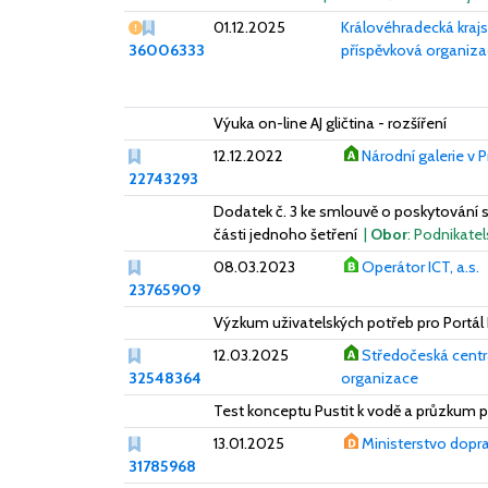
Vážný nedostatek
01.12.2025
Královéhradecká krajs
36006333
příspěvková organiz
Výuka on-line AJ gličtina - rozšíření
12.12.2022
Národní galerie v 
22743293
Dodatek č. 3 ke smlouvě o poskytování s
části jednoho šetření
|
Obor
: Podnikate
08.03.2023
Operátor ICT, a.s.
23765909
Výzkum uživatelských potřeb pro Portál
12.03.2025
Středočeská centr
32548364
organizace
Test konceptu Pustit k vodě a průzkum p
13.01.2025
Ministerstvo dopr
31785968