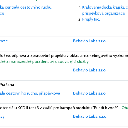
ká centrála cestovního ruchu,
Královéhradecká krajská c
ace
příspěvková organizace
Preply Inc.
Praze
Behavio Labs s.r.o.
lužeb: příprava a zpracování projektu v oblasti marketingového výzkumu
lské a manažerské poradenství a související služby
Behavio Labs s.r.o.
 Pražana
ála cestovního ruchu, příspěvková
Behavio Labs s.r.o.
otenciálu KCD II test 3 vizuálů pro kampaň produktu "Pustit k vodě"
|
Ob
avy
Behavio Labs, s.r.o.