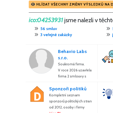
HLÍDAT VŠECHNY ZMĚNY VÝSLEDKŮ NA 
ico:04253931
jsme nalezli v těch
56 smluv
3 veřejné zakázky
Behavio Labs
s.r.o.
Soukromá firma.
V roce 2026 uzavřela
firma 2 smlouvy s
veřejnou správou za
Sponzoři politiků
240 790 Kč.
Kompletní seznam
sponzorů politických stran
od 2012, osoby i firmy