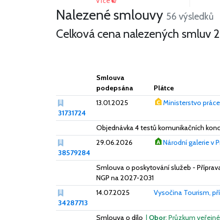
Více
Nalezené smlouvy
56 výsledků
Celková cena nalezených smluv
2
Smlouva
podepsána
Plátce
13.01.2025
Ministerstvo práce 
31731724
Objednávka 4 testů komunikačních kon
29.06.2026
Národní galerie v 
38579284
Smlouva o poskytování služeb - Příprava
NGP na 2027-2031
14.07.2025
Vysočina Tourism, př
34287713
Smlouva o dílo
|
Obor
: Průzkum veřejné