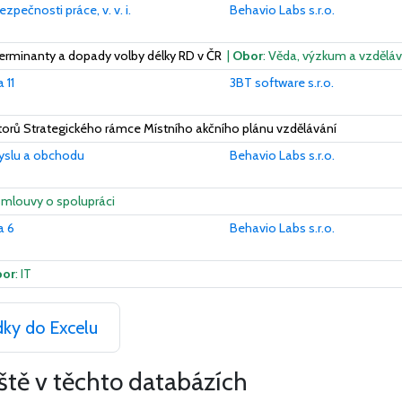
pečnosti práce, v. v. i.
Behavio Labs s.r.o.
terminanty a dopady volby délky RD v ČR
|
Obor
: Věda, výzkum a vzděláv
 11
3BT software s.r.o.
átorů Strategického rámce Místního akčního plánu vzdělávání
yslu a obchodu
Behavio Labs s.r.o.
Smlouvy o spolupráci
a 6
Behavio Labs s.r.o.
or
: IT
dky do Excelu
eště v těchto databázích