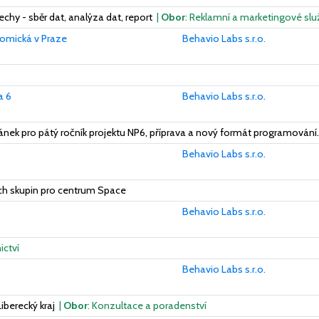
echy - sběr dat, analýza dat, report
|
Obor
: Reklamní a marketingové slu
omická v Praze
Behavio Labs s.r.o.
a 6
Behavio Labs s.r.o.
nek pro pátý ročník projektu NP6, příprava a nový formát programování.
Behavio Labs s.r.o.
ých skupin pro centrum Space
Behavio Labs s.r.o.
ictví
Behavio Labs s.r.o.
Liberecký kraj
|
Obor
: Konzultace a poradenství