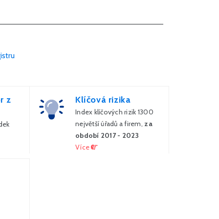
istru
r z
Klíčová rizika
Index klíčových rizik 1300
největší úřadů a firem,
za
dek
období 2017 - 2023
Více