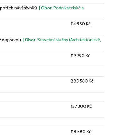
 potřeb návštěvníků
|
Obor
: Podnikatelské a
114 950 Kč
stě dopravou
|
Obor
: Stavební služby (Architektonické,
119 790 Kč
285 560 Kč
157 300 Kč
118 580 Kč