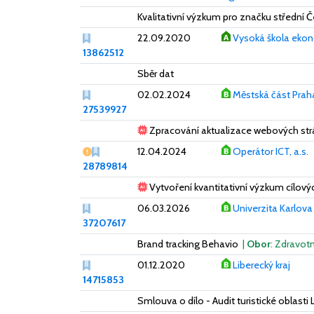
Kvalitativní výzkum pro značku střední Č
22.09.2020
Vysoká škola ekon
13862512
Sběr dat
02.02.2024
Městská část Prah
27539927
Zpracování aktualizace webových strá
Vážný nedostatek
12.04.2024
Operátor ICT, a.s.
28789814
Vytvoření kvantitativní výzkum cílov
06.03.2026
Univerzita Karlova
37207617
Brand tracking Behavio
|
Obor
: Zdravotn
01.12.2020
Liberecký kraj
14715853
Smlouva o dílo - Audit turistické oblasti 