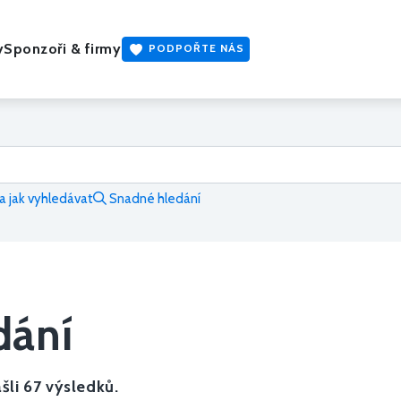
y
Sponzoři & firmy
PODPOŘTE NÁS
 jak vyhledávat
Snadné hledání
dání
šli 67 výsledků.