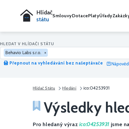
Hlídač
Smlouvy
Dotace
Platy
Úřady
Zakázk
státu
HLEDAT V HLÍDAČI STÁTU
Behavio Labs s.r.o.
×
Přepnout na vyhledávání bez našeptávače
Nápověda
ico:04253931
Hlídač Státu
Hledání
Výsledky hle
Pro hledaný výraz
ico:04253931
jsme na