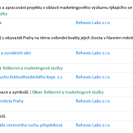
a a zpracování projektu v oblasti marketingového výzkumu týkajícího se
užby
a
Behavio Labs s.r.o.
) s obyvateli Prahy na téma ovlivnění kvality jejich života v hlavním mě
a sociálních věcí
Behavio Labs s.r.o.
r
: Reklamní a marketingové služby
uchu Královéhradeckého kraje, z.s.
Behavio Labs s.r.o.
tinace a symbolů
|
Obor
: Reklamní a marketingové služby
města Prahy
Behavio Labs s.r.o.
stů
ála cestovního ruchu, příspěvková
Behavio Labs s.r.o.