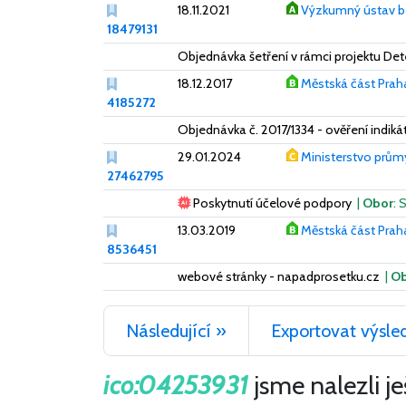
18.11.2021
Výzkumný ústav bez
18479131
Objednávka šetření v rámci projektu De
18.12.2017
Městská část Praha
4185272
Objednávka č. 2017/1334 - ověření indik
29.01.2024
Ministerstvo prům
27462795
Poskytnutí účelové podpory
|
Obor
: 
13.03.2019
Městská část Prah
8536451
webové stránky - napadprosetku.cz
|
Ob
Následující »
Exportovat výsle
ico:04253931
jsme nalezli j