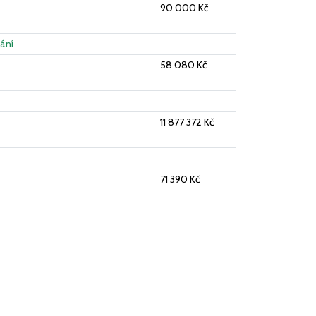
90 000 Kč
ání
58 080 Kč
11 877 372 Kč
71 390 Kč