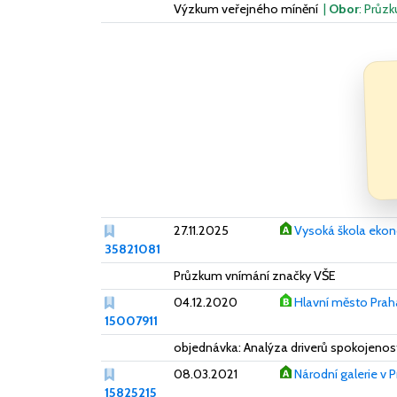
Výzkum veřejného mínění
|
Obor
: Průz
27.11.2025
Vysoká škola ekon
35821081
Průzkum vnímání značky VŠE
04.12.2020
Hlavní město Prah
15007911
objednávka: Analýza driverů spokojenosti
08.03.2021
Národní galerie v 
15825215