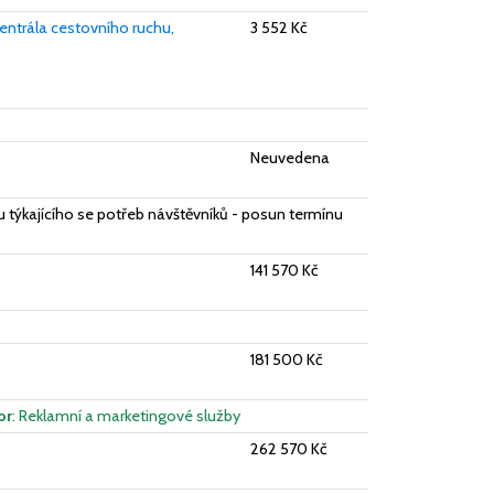
entrála cestovního ruchu,
3 552 Kč
Neuvedena
 týkajícího se potřeb návštěvníků - posun termínu
141 570 Kč
181 500 Kč
or
: Reklamní a marketingové služby
262 570 Kč