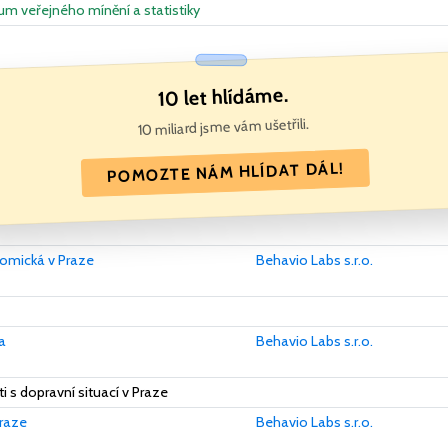
kum veřejného mínění a statistiky
10 let hlídáme.
10 miliard jsme vám ušetřili.
POMOZTE NÁM HLÍDAT DÁL!
omická v Praze
Behavio Labs s.r.o.
a
Behavio Labs s.r.o.
 s dopravní situací v Praze
Praze
Behavio Labs s.r.o.