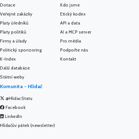
Dotace
Kdo jsme
Veřejné zakázky
Etický kodex
Platy úředníků
API a data
Platy politiků
AI a MCP server
Firmy a úřady
Pro média
Politický sponzoring
Podpořte nás
K-Index
Kontakt
Další databáze
Státní weby
Komunita - Hlídač
@HlidacStatu
Facebook
LinkedIn
Hlídačův pátek (newsletter)