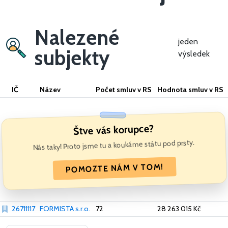
Nalezené
jeden
subjekty
výsledek
IČ
Název
Počet smluv v RS
Hodnota smluv v RS
Štve vás korupce?
Nás taky! Proto jsme tu a koukáme státu pod prsty.
POMOZTE NÁM V TOM!
26711117
FORMISTA s.r.o.
72
28 263 015 Kč