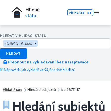
Hlídač
PŘIHLÁSIT SE
státu
HLEDAT V HLÍDAČI STÁTU
FORMISTA s.r.o.
×
HLEDAT
Přepnout na vyhledávání bez našeptávače
Nápověda jak vyhledávat
Snadné hledání
Hledání subjektů
ico:26711117
Hlídač Státu
Hledání subjektů