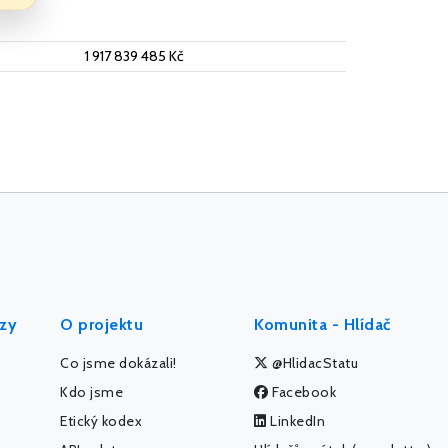
1 917 839 485 Kč
ýzy
O projektu
Komunita - Hlídač
Co jsme dokázali!
@HlidacStatu
Kdo jsme
Facebook
Etický kodex
LinkedIn