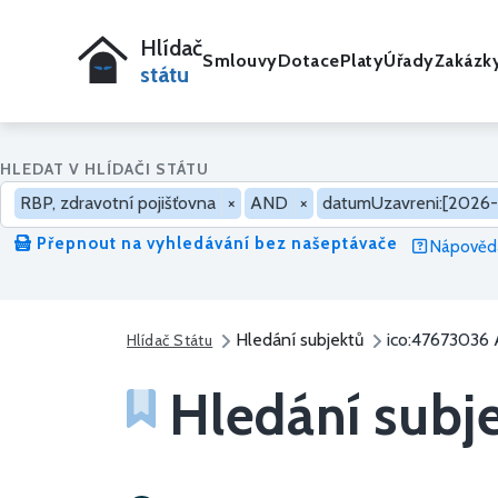
Hlídač
Smlouvy
Dotace
Platy
Úřady
Zakázk
státu
HLEDAT V HLÍDAČI STÁTU
RBP, zdravotní pojišťovna
×
AND
×
datumUzavreni:[2026-
Přepnout na vyhledávání bez našeptávače
Nápověda
Hledání subjektů
ico:47673036
Hlídač Státu
Hledání subj