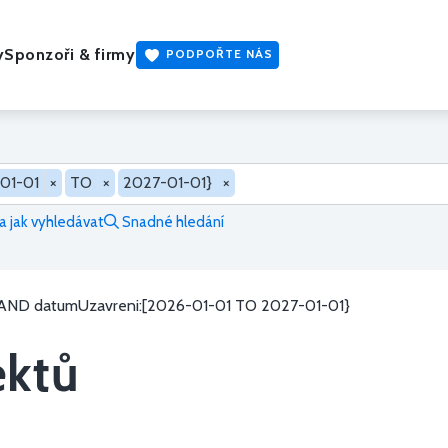
y
Sponzoři & firmy
PODPOŘTE NÁS
01-01
×
TO
×
2027-01-01}
×
 jak vyhledávat
Snadné hledání
 AND datumUzavreni:[2026-01-01 TO 2027-01-01}
ektů