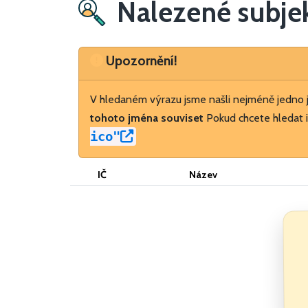
Nalezené subje
Upozornění
Upozornění!
V hledaném výrazu jsme našli nejméně jedno
tohoto jména souviset
Pokud chcete hledat i
ico"
IČ
Název