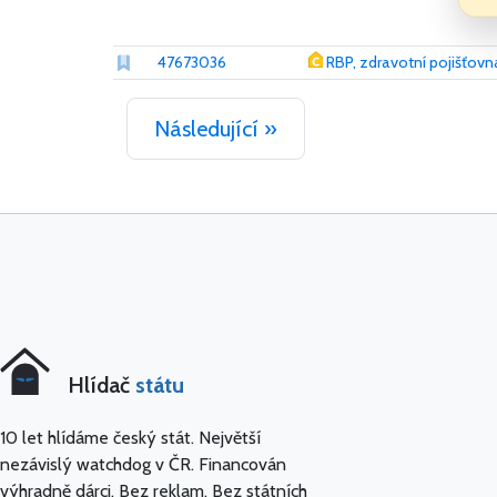
47673036
RBP, zdravotní pojišťovn
Následující »
Hlídač
státu
10 let hlídáme český stát. Největší
nezávislý watchdog v ČR. Financován
výhradně dárci. Bez reklam. Bez státních