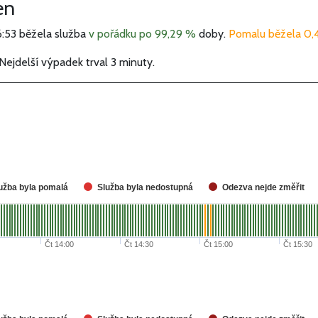
en
:53 běžela služba
v pořádku po 99,29 %
doby.
Pomalu běžela 0
. Nejdelší výpadek trval 3 minuty.
užba byla pomalá
Služba byla nedostupná
Odezva nejde změřit
Čt 14:00
Čt 14:30
Čt 15:00
Čt 15:30