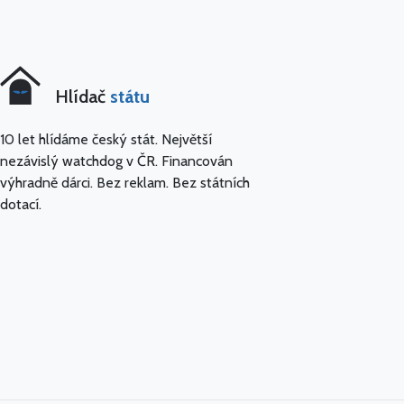
Hlídač
státu
10 let hlídáme český stát. Největší
nezávislý watchdog v ČR. Financován
výhradně dárci. Bez reklam. Bez státních
dotací.