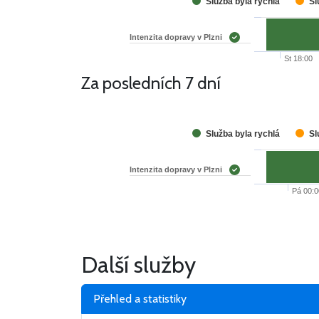
Služba byla rychlá
Sl
Intenzita dopravy v Plzni
St 18:00
Za posledních 7 dní
Služba byla rychlá
Sl
Intenzita dopravy v Plzni
Pá 00:
Další služby
Přehled a statistiky