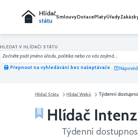
Hlídač
Smlouvy
Dotace
Platy
Úřady
Zakázk
státu
HLEDAT V HLÍDAČI STÁTU
Přepnout na vyhledávání bez našeptávače
Nápověda
Týdenní dostupnos
Hlídač Státu
Hlídač Webů
Hlídač Intenz
Týdenní dostupnost