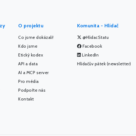
ýzy
O projektu
Komunita - Hlídač
Co jsme dokázali!
@HlidacStatu
Kdo jsme
Facebook
Etický kodex
LinkedIn
API a data
Hlídačův pátek (newsletter)
AI a MCP server
Pro média
Podpořte nás
Kontakt