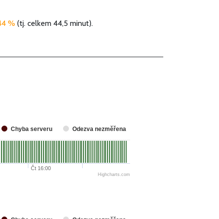
,44 %
(tj. celkem 44,5 minut).
Chyba serveru
Odezva nezměřena
Čt 16:00
Highcharts.com