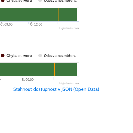
Chyba serveru
Odezva nezměřena
Čt 09:00
Čt 12:00
Highcharts.com
Chyba serveru
Odezva nezměřena
0
St 00:00
Highcharts.com
Stahnout dostupnost v JSON (Open Data)