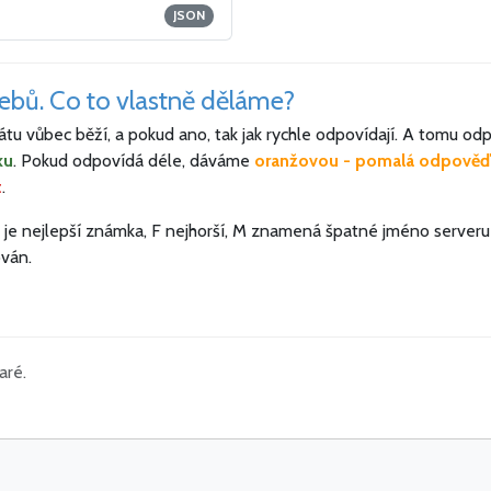
JSON
webů. Co to vlastně děláme?
u vůbec běží, a pokud ano, tak jak rychle odpovídají. A tomu odp
ku
. Pokud odpovídá déle, dáváme
oranžovou - pomalá odpověď
t
.
 nejlepší známka, F nejhorší, M znamená špatné jméno serveru v 
ván.
aré.