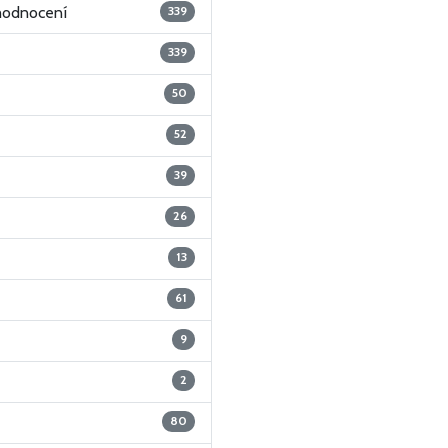
 hodnocení
339
339
50
52
39
26
13
61
9
2
80