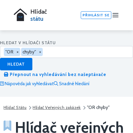
Hlídač
PŘIHLÁSIT SE
státu
HLEDAT V HLÍDAČI STÁTU
"OR
×
chyby"
×
HLEDAT
Přepnout na vyhledávání bez našeptávače
Nápověda jak vyhledávat
Snadné hledání
"OR chyby"
Hlídač Státu
Hlídač Veřejných zakázek
Hlídač veřejných