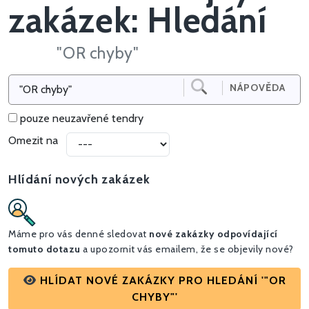
zakázek: Hledání
"OR chyby"
NÁPOVĚDA
pouze neuzavřené tendry
Omezit na
Hlídání nových zakázek
Máme pro vás denné sledovat
nové zakázky odpovídající
tomuto dotazu
a upozornit vás emailem, že se objevily nové?
HLÍDAT NOVÉ ZAKÁZKY PRO HLEDÁNÍ '"OR
CHYBY"'