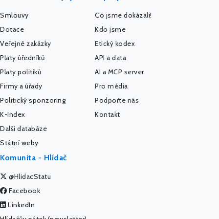
Smlouvy
Co jsme dokázali!
Dotace
Kdo jsme
Veřejné zakázky
Etický kodex
Platy úředníků
API a data
Platy politiků
AI a MCP server
Firmy a úřady
Pro média
Politický sponzoring
Podpořte nás
K-Index
Kontakt
Další databáze
Státní weby
Komunita - Hlídač
@HlidacStatu
Facebook
LinkedIn