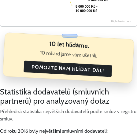
5 000 000 Kč -
5 000 000 Kč -
10 000 000 Kč
10 000 000 Kč
Highcharts.com
10 let hlídáme.
10 miliard jsme vám ušetřili.
POMOZTE NÁM HLÍDAT DÁL!
Statistika dodavatelů (smluvních
partnerů) pro analyzovaný dotaz
Přehledná statistika největších dodavatelů podle smluv v registru
smluv.
Od roku 2016 byly největšími smluvními dodavateli: