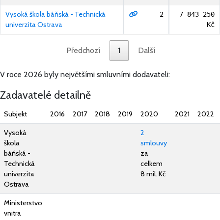
Vysoká škola báňská - Technická
2
7 843 250
univerzita Ostrava
Kč
Předchozí
1
Další
V roce 2026 byly největšími smluvními dodavateli:
Zadavatelé detailně
Subjekt
2016
2017
2018
2019
2020
2021
2022
Vysoká
2
škola
smlouvy
báňská -
za
Technická
celkem
univerzita
8 mil. Kč
Ostrava
Ministerstvo
vnitra