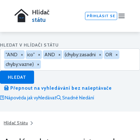
Hlídač
PŘIHLÁSIT SE
státu
HLEDAT V HLÍDAČI STÁTU
"AND
×
ico"
×
AND
×
(chyby:zasadni
×
OR
×
chyby:vazne)
×
HLEDAT
Přepnout na vyhledávání bez našeptávače
Nápověda jak vyhledávat
Snadné hledání
Hlídač Státu