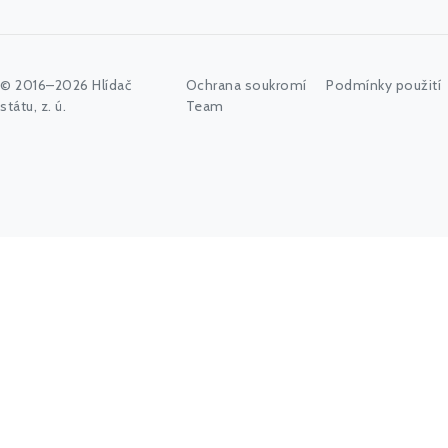
© 2016–2026 Hlídač
Ochrana soukromí
Podmínky použití
státu, z. ú.
Team
Začněte psát jméno úřadu, politika nebo co vás zajímá...