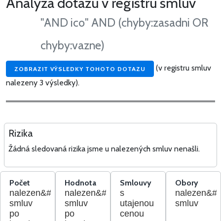
Analýza dotazu v registru smluv
"AND ico" AND (chyby:zasadni OR
chyby:vazne)
(v registru smluv
ZOBRAZIT VÝSLEDKY TOHOTO DOTAZU
nalezeny 3 výsledky).
Rizika
Žádná sledovaná rizika jsme u nalezených smluv nenašli.
Počet
Hodnota
Smlouvy
Obory
nalezen&#253;ch
nalezen&#253;ch
s
nalezen&#2
smluv
smluv
utajenou
smluv
po
po
cenou