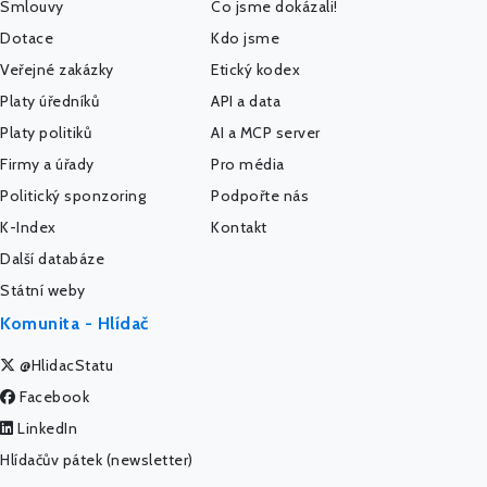
Smlouvy
Co jsme dokázali!
Dotace
Kdo jsme
Veřejné zakázky
Etický kodex
Platy úředníků
API a data
Platy politiků
AI a MCP server
Firmy a úřady
Pro média
Politický sponzoring
Podpořte nás
K-Index
Kontakt
Další databáze
Státní weby
Komunita - Hlídač
@HlidacStatu
Facebook
LinkedIn
Hlídačův pátek (newsletter)