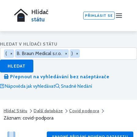
Hlídač
PŘIHLÁSIT SE
státu
HLEDAT V HLÍDAČI STÁTU
(
×
B. Braun Medical s.r.o.
×
)
×
HLEDAT
Přepnout na vyhledávání bez našeptávače
Nápověda jak vyhledávat
Snadné hledání
Hlídač Státu
Další databáze
Covid podpora
Záznam: covid-podpora
SNADNÉ PŘIDÁNÍ NOVÉHO DATASETU