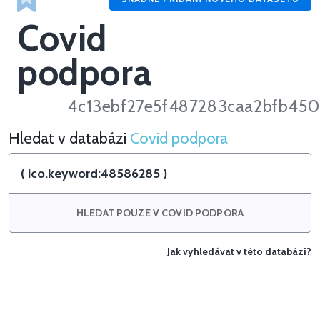
Covid
podpora
4c13ebf27e5f487283caa2bfb45
Hledat v databázi
Covid podpora
Hledat v Covid podpora
HLEDAT POUZE V COVID PODPORA
Jak vyhledávat v této databázi?