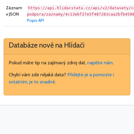
Záznam
https://api.hlidacstatu.cz/api/v2/datasety/c
v JSON
podpora/zaznamy/4c13ebf27e5f487283caa2bfb450
Popis API
Databáze nově na Hlídači
Pokud máte tip na zajímavý zdroj dat,
napište nám
.
Chybí vám zde nějaká data?
Přidejte je a pomozte i
ostatním, je to snadné
.