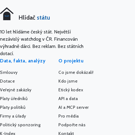
Hlídač
státu
10 let hlídáme český stát. Největší
nezávislý watchdog v ČR. Financován
výhradně dárci. Bez reklam. Bez státních
dotací.
Data, fakta, analýzy
O projektu
Smlouvy
Co jsme dokázali!
Dotace
Kdo jsme
Veřejné zakázky
Etický kodex
Platy úředníků
API a data
Platy politiků
AI a MCP server
Firmy a úřady
Pro média
Politický sponzoring
Podpořte nás
K-Index
Kontakt