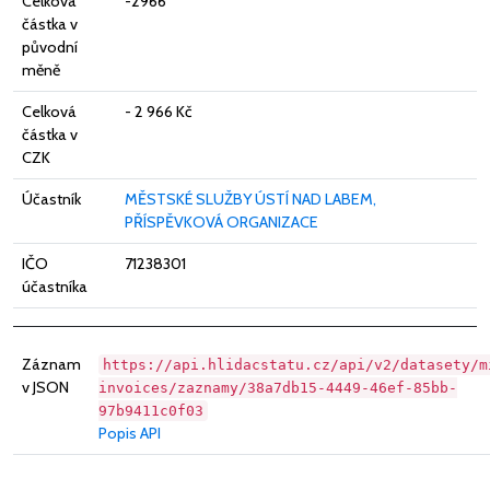
Celková
-2966
částka v
původní
měně
Celková
- 2 966 Kč
částka v
CZK
Účastník
MĚSTSKÉ SLUŽBY ÚSTÍ NAD LABEM,
PŘÍSPĚVKOVÁ ORGANIZACE
IČO
71238301
účastníka
Záznam
https://api.hlidacstatu.cz/api/v2/datasety/m
v JSON
invoices/zaznamy/38a7db15-4449-46ef-85bb-
97b9411c0f03
Popis API