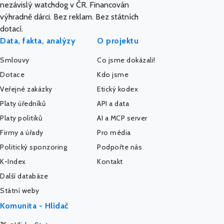
nezávislý watchdog v ČR. Financován
výhradně dárci. Bez reklam. Bez státních
dotací.
Data, fakta, analýzy
O projektu
Smlouvy
Co jsme dokázali!
Dotace
Kdo jsme
Veřejné zakázky
Etický kodex
Platy úředníků
API a data
Platy politiků
AI a MCP server
Firmy a úřady
Pro média
Politický sponzoring
Podpořte nás
K-Index
Kontakt
Další databáze
Státní weby
Komunita - Hlídač