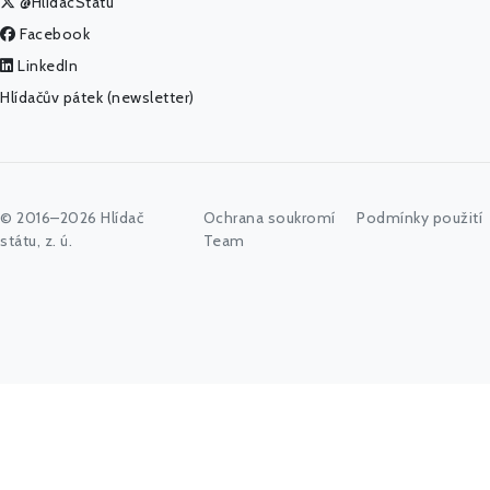
@HlidacStatu
Facebook
LinkedIn
Hlídačův pátek (newsletter)
© 2016–2026 Hlídač
Ochrana soukromí
Podmínky použití
státu, z. ú.
Team
Začněte psát jméno úřadu, politika nebo co vás zajímá...