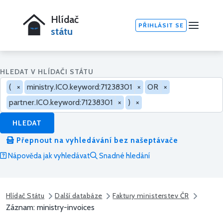
Hlídač
PŘIHLÁSIT SE
státu
HLEDAT V HLÍDAČI STÁTU
(
×
ministry.ICO.keyword:71238301
×
OR
×
partner.ICO.keyword:71238301
×
)
×
HLEDAT
Přepnout na vyhledávání bez našeptávače
Nápověda jak vyhledávat
Snadné hledání
Hlídač Státu
Další databáze
Faktury ministerstev ČR
Záznam: ministry-invoices