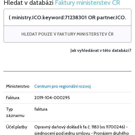
Hledat v databázi
Faktury ministerstev ČR
Hledat v Faktury ministerstev ČR
HLEDAT POUZE V FAKTURY MINISTERSTEV ČR
Jak vyhledávat v této databázi?
Ministerstvo
Centrum pro regionální rozvoj
Faktura
2019-104-000295
Typ
faktura
záznamu
Účel platby
Opravný daňový doklad k fa č. 1183 (vs 11700246) -
sjednocení pod jednu smlovu - Pronájem druhého