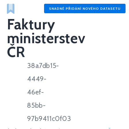
SNADNÉ PŘIDÁNÍ NOVÉHO DATASETU
Faktury
ministerstev
ČR
38a7db15-
4449-
46ef-
85bb-
97b9411c0f03