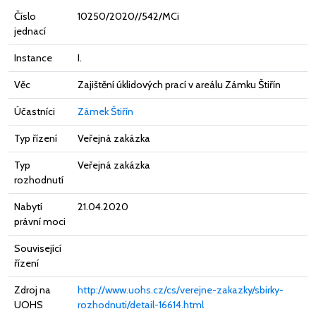
Číslo
10250/2020//542/MCi
jednací
Instance
I.
Věc
Zajištění úklidových prací v areálu Zámku Štiřín
Účastníci
Zámek Štiřín
Typ řízení
Veřejná zakázka
Typ
Veřejná zakázka
rozhodnutí
Nabytí
21.04.2020
právní moci
Související
řízení
Zdroj na
http://www.uohs.cz/cs/verejne-zakazky/sbirky-
UOHS
rozhodnuti/detail-16614.html