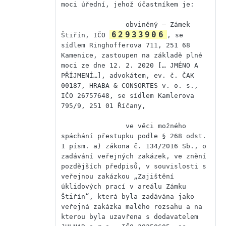
moci úřední, jehož účastníkem je:

                obviněný – Zámek 
62933906
Štiřín, IČO 
, se 
sídlem Ringhofferova 711, 251 68 
Kamenice, zastoupen na základě plné 
moci ze dne 12. 2. 2020 [… JMÉNO A 
PŘÍJMENÍ…], advokátem, ev. č. ČAK 
00187, HRABA & CONSORTES v. o. s., 
IČO 26757648, se sídlem Kamlerova 
795/9, 251 01 Říčany,

                ve věci možného 
spáchání přestupku podle § 268 odst. 
1 písm. a) zákona č. 134/2016 Sb., o 
zadávání veřejných zakázek, ve znění 
pozdějších předpisů, v souvislosti s 
veřejnou zakázkou „Zajištění 
úklidových prací v areálu Zámku 
Štiřín“, která byla zadávána jako 
veřejná zakázka malého rozsahu a na 
kterou byla uzavřena s dodavatelem 