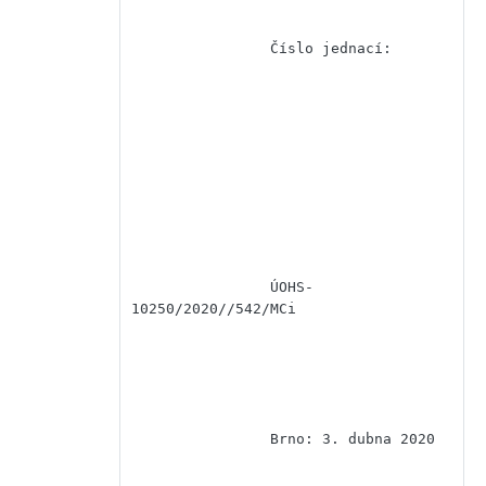
                Číslo jednací:

                ÚOHS-
10250/2020//542/MCi

                Brno: 3. dubna 2020
