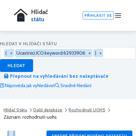
Hlídač
PŘIHLÁSIT SE
státu
HLEDAT V HLÍDAČI STÁTU
(
×
Ucastnici.ICO.keyword:62933906
×
)
×
HLEDAT
Přepnout na vyhledávání bez našeptávače
Nápověda jak vyhledávat
Snadné hledání
Hlídač Státu
Další databáze
Rozhodnutí UOHS
Záznam: rozhodnuti-uohs
SNADNÉ PŘIDÁNÍ NOVÉHO DATASETU