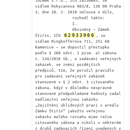
JULNAR s.r.o., IČO 28250605, se 
sídlem Rokycanova 983/8, 130 00 Praha 
3, dne 28. 2. 2018 smlouva o dílo,

                rozhodl takto:

                I.

                Obviněný – Zámek 
62933906
Štiřín, IČO 
, se 
sídlem Ringhofferova 711, 251 68 
Kamenice – se dopustil přestupku 
podle § 268 odst. 1 písm. a) zákona 
č. 134/2016 Sb., o zadávání veřejných 
zakázek, ve znění pozdějších 
předpisů, tím, že porušil pravidlo 
pro zadávání veřejných zakázek 
stanovené v § 2 odst. 3 citovaného 
zákona, když v důsledku nesprávně 
stanovené předpokládané hodnoty zadal 
nadlimitní veřejnou zakázku 
„Zajištění úklidových prací v areálu 
Zámku Štiřín“ jakožto veřejnou 
zakázku malého rozsahu mimo režim 
citovaného zákona a nikoli v některém 
z druhů zadávacích řízení uvedených v 