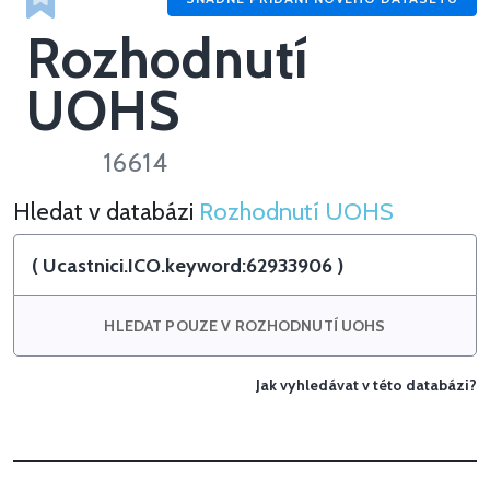
Rozhodnutí
UOHS
16614
Hledat v databázi
Rozhodnutí UOHS
Hledat v Rozhodnutí UOHS
HLEDAT POUZE V ROZHODNUTÍ UOHS
Jak vyhledávat v této databázi?