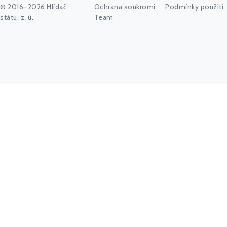
© 2016–2026 Hlídač
Ochrana soukromí
Podmínky použití
státu, z. ú.
Team
Začněte psát jméno úřadu, politika nebo co vás zajímá...