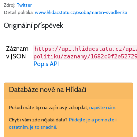
Zdroj:
Twitter
Detail politika:
www.hlidacstatu.cz/osoba/martin-svadlenka
Originální příspěvek
Záznam
https://api.hlidacstatu.cz/api
v JSON
politiku/zaznamy/1682c0f2e5272
Popis API
Databáze nově na Hlídači
Pokud máte tip na zajímavý zdroj dat,
napište nám
.
Chybí vám zde nějaká data?
Přidejte je a pomozte i
ostatním, je to snadné
.