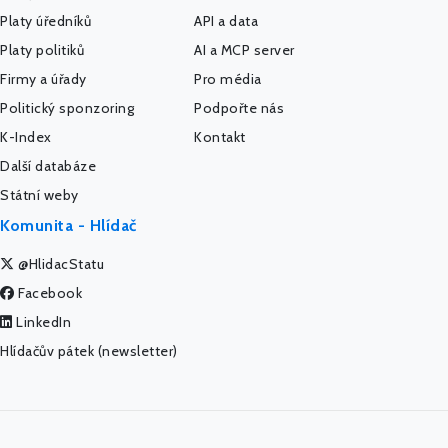
Platy úředníků
API a data
Platy politiků
AI a MCP server
Firmy a úřady
Pro média
Politický sponzoring
Podpořte nás
K-Index
Kontakt
Další databáze
Státní weby
Komunita - Hlídač
@HlidacStatu
Facebook
LinkedIn
Hlídačův pátek (newsletter)