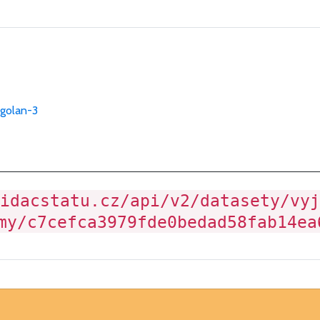
-golan-3
idacstatu.cz/api/v2/datasety/vyj
my/c7cefca3979fde0bedad58fab14ea