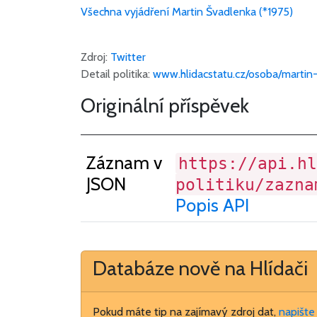
Všechna vyjádření
Martin Švadlenka (*1975)
Zdroj:
Twitter
Detail politika:
www.hlidacstatu.cz/osoba/martin
Originální příspěvek
Záznam v
https://api.hl
JSON
politiku/zazna
Popis API
Databáze nově na Hlídači
Pokud máte tip na zajímavý zdroj dat,
napišt