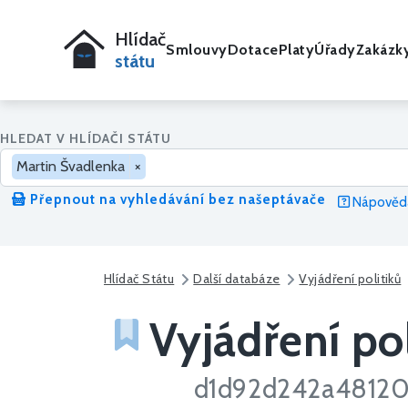
Hlídač
Smlouvy
Dotace
Platy
Úřady
Zakázk
státu
HLEDAT V HLÍDAČI STÁTU
Martin Švadlenka
×
Přepnout na vyhledávání bez našeptávače
Nápověda
Hlídač Státu
Další databáze
Vyjádření politiků
Vyjádření pol
d1d92d242a48120