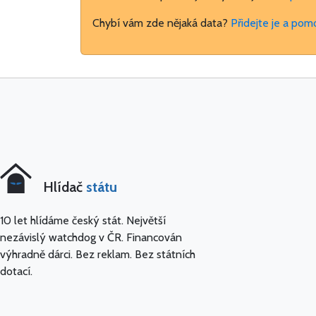
Chybí vám zde nějaká data?
Přidejte je a pom
Hlídač
státu
10 let hlídáme český stát. Největší
nezávislý watchdog v ČR. Financován
výhradně dárci. Bez reklam. Bez státních
dotací.