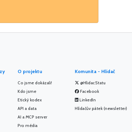
ýzy
O projektu
Komunita - Hlídač
Co jsme dokázali!
@HlidacStatu
Kdo jsme
Facebook
Etický kodex
LinkedIn
API a data
Hlídačův pátek (newsletter)
AI a MCP server
Pro média