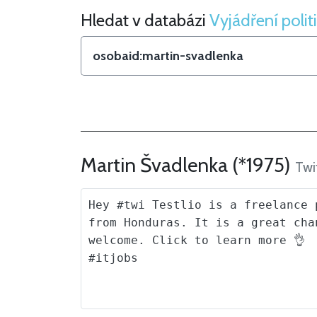
Hledat v databázi
Vyjádření polit
Hledat v Vyjádření politiků
Martin Švadlenka (*1975)
Twi
Hey #twi Testlio is a freelance 
from Honduras. It is a great cha
welcome. Click to learn more 👌

#itjobs