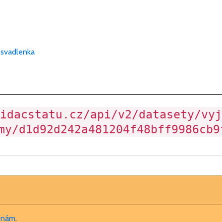
-svadlenka
idacstatu.cz/api/v2/datasety/vyj
my/d1d92d242a481204f48bff9986cb9
e nám
.