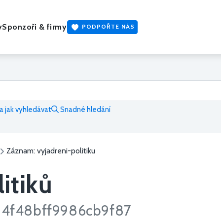
y
Sponzoři & firmy
PODPOŘTE NÁS
 jak vyhledávat
Snadné hledání
Záznam: vyjadreni-politiku
itiků
4f48bff9986cb9f87