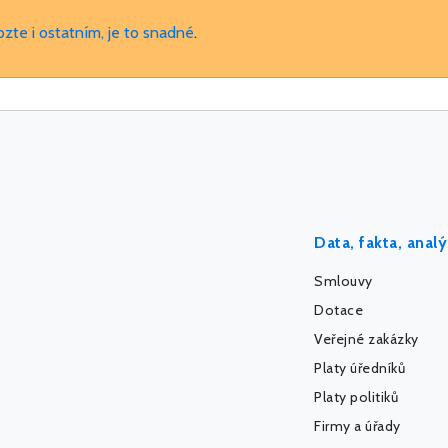
ozte i ostatním, je to snadné
.
Data, fakta, anal
Smlouvy
Dotace
Veřejné zakázky
Platy úředníků
Platy politiků
Firmy a úřady