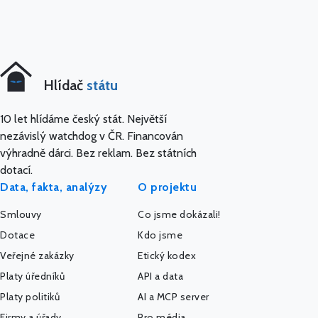
Hlídač
státu
10 let hlídáme český stát. Největší
nezávislý watchdog v ČR. Financován
výhradně dárci. Bez reklam. Bez státních
dotací.
Data, fakta, analýzy
O projektu
Smlouvy
Co jsme dokázali!
Dotace
Kdo jsme
Veřejné zakázky
Etický kodex
Platy úředníků
API a data
Platy politiků
AI a MCP server
Firmy a úřady
Pro média