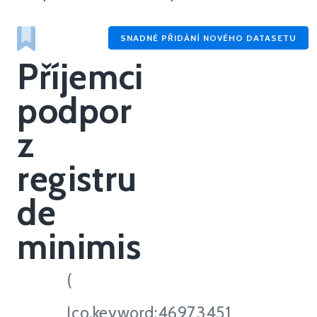
SNADNÉ PŘIDÁNÍ NOVÉHO DATASETU
Příjemci
podpor
z
registru
de
minimis
(
Ico.keyword:46973451