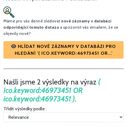
Máme pro vás denné sledovat
nové záznamy v databázi
odpovídající tomuto dotazu
a upozornit vás emailem, že se
objevily nové?
HLÍDAT NOVÉ ZÁZNAMY V DATABÁZI PRO
HLEDÁNÍ '( ICO.KEYWORD:46973451 OR...'
Našli jsme 2 výsledky na výraz
(
Ico.keyword:46973451 OR
ico.keyword:46973451 )
.
Třídit výsledky podle :