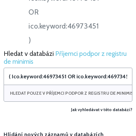
OR
ico.keyword:46973451
)
Hledat v databázi
Příjemci podpor z registru
Hledat v Příjemci podpor z registru de minimis
de minimis
HLEDAT POUZE V PŘÍJEMCI PODPOR Z REGISTRU DE MINIMIS
Jak vyhledávat v této databázi?
Hlídání nových záznamů v databázích