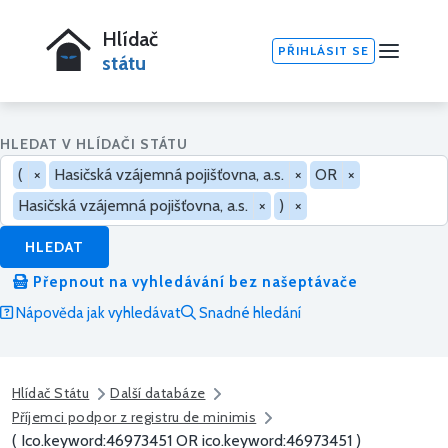
Hlídač
PŘIHLÁSIT SE
státu
HLEDAT V HLÍDAČI STÁTU
(
×
Hasičská vzájemná pojišťovna, a.s.
×
OR
×
Hasičská vzájemná pojišťovna, a.s.
×
)
×
HLEDAT
Přepnout na vyhledávání bez našeptávače
Nápověda jak vyhledávat
Snadné hledání
Hlídač Státu
Další databáze
Příjemci podpor z registru de minimis
( Ico.keyword:46973451 OR ico.keyword:46973451 )