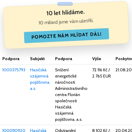
10 let hlídáme.
10 miliard jsme vám ušetřili.
POMOZTE NÁM HLÍDAT DÁL!
Podpora
Subjekt
Podpora
Výše
Poskytn
1000375793
Hasičská
Snížení
72 116 Kč
/
21.08.20
vzájemná
energetické
2 765 EUR
pojišťovna,
náročnosti
a.s.
Administrativního
centra Florián
společnosti
Hasičská
vzájemná
pojišťovna, a.s.
1000110920
Hasičská
Odstranění
8 102 Kč
/
20.04.2