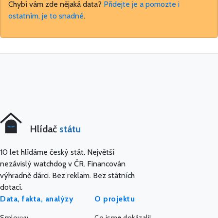
Chybí vám zde nějaká data?
Přidejte je a pomozte i
ostatním, je to snadné
.
Hlídač
státu
10 let hlídáme český stát. Největší
nezávislý watchdog v ČR. Financován
výhradně dárci. Bez reklam. Bez státních
dotací.
Data, fakta, analýzy
O projektu
Smlouvy
Co jsme dokázali!