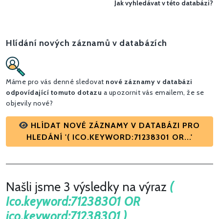
Jak vyhledávat v této databázi?
Hlídání nových záznamů v databázích
Máme pro vás denné sledovat
nové záznamy v databázi
odpovídající tomuto dotazu
a upozornit vás emailem, že se
objevily nové?
HLÍDAT NOVÉ ZÁZNAMY V DATABÁZI PRO
HLEDÁNÍ '( ICO.KEYWORD:71238301 OR...'
Našli jsme 3 výsledky na výraz
(
Ico.keyword:71238301 OR
ico.keyword:71238301 )
.