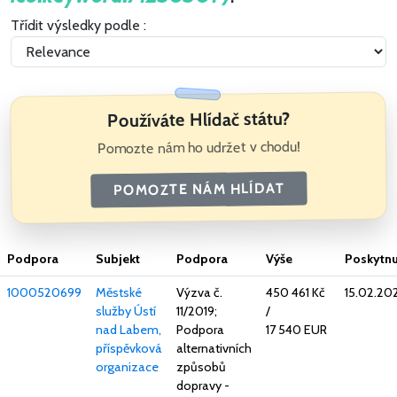
Třídit výsledky podle :
Používáte Hlídač státu?
Pomozte nám ho udržet v chodu!
POMOZTE NÁM HLÍDAT
Podpora
Subjekt
Podpora
Výše
Poskytn
1000520699
Městské
Výzva č.
450 461 Kč
15.02.20
služby Ústí
11/2019;
/
nad Labem,
Podpora
17 540 EUR
příspěvková
alternativních
organizace
způsobů
dopravy -