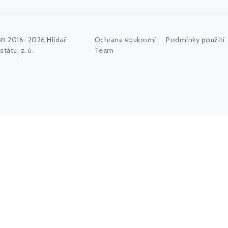
© 2016–2026 Hlídač
Ochrana soukromí
Podmínky použití
státu, z. ú.
Team
Začněte psát jméno úřadu, politika nebo co vás zajímá...