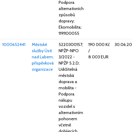
Podpora
alternativních
způsobů
dopravy;
Ekomobilita;
1191100055
1000652441
Městské
5220300157;
190 000 Kč
30.06.2
služby Ústí
NPŽP-NPO
/
nad Labem,
3/2022 -
8 003 EUR
příspěvková
NPŽP 5.2.D;
organizace
Udržitelná
městská
doprava a
mobilita -
Podpora
nákupu
vozidel s
alternativním
pohonem
včetně
dobíjecích