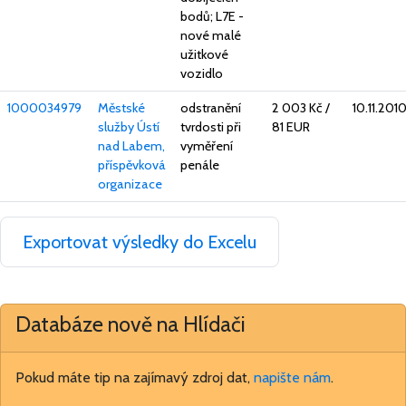
bodů; L7E -
nové malé
užitkové
vozidlo
1000034979
Městské
odstranění
2 003 Kč
/
10.11.201
služby Ústí
tvrdosti při
81 EUR
nad Labem,
vyměření
příspěvková
penále
organizace
Exportovat výsledky do Excelu
Databáze nově na Hlídači
Pokud máte tip na zajímavý zdroj dat,
napište nám
.