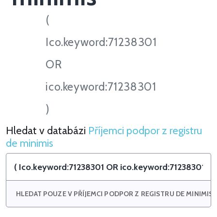
(
Ico.keyword:71238301
OR
ico.keyword:71238301
)
Hledat v databázi
Příjemci podpor z registru
Hledat v Příjemci podpor z registru de minimis
de minimis
HLEDAT POUZE V PŘÍJEMCI PODPOR Z REGISTRU DE MINIMIS