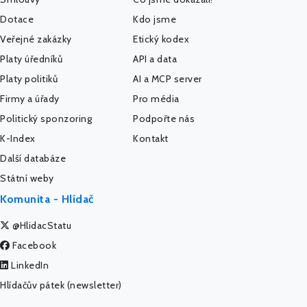
Dotace
Kdo jsme
Veřejné zakázky
Etický kodex
Platy úředníků
API a data
Platy politiků
AI a MCP server
Firmy a úřady
Pro média
Politický sponzoring
Podpořte nás
K-Index
Kontakt
Další databáze
Státní weby
Komunita - Hlídač
@HlidacStatu
Facebook
LinkedIn
Hlídačův pátek (newsletter)