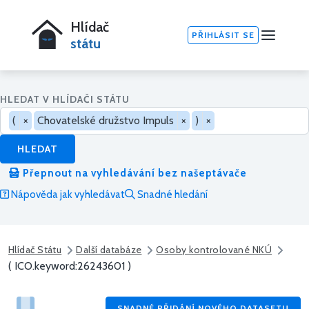
Hlídač
PŘIHLÁSIT SE
státu
HLEDAT V HLÍDAČI STÁTU
(
×
Chovatelské družstvo Impuls
×
)
×
HLEDAT
Přepnout na vyhledávání bez našeptávače
Nápověda jak vyhledávat
Snadné hledání
Hlídač Státu
Další databáze
Osoby kontrolované NKÚ
( ICO.keyword:26243601 )
SNADNÉ PŘIDÁNÍ NOVÉHO DATASETU