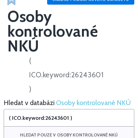
Osoby
kontrolované
NKÚ
(
ICO.keyword:26243601
)
Hledat v databázi
Osoby kontrolované NKÚ
Hledat v Osoby kontrolované NKÚ
HLEDAT POUZE V OSOBY KONTROLOVANÉ NKÚ