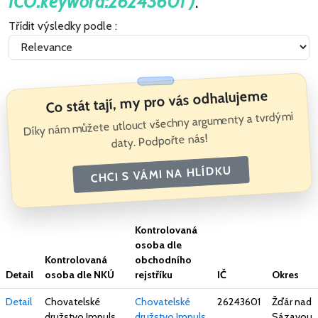
ICO.keyword:26243601 )
.
Třídit výsledky podle :
Co stát tají, my pro vás odhalujeme
Díky nám můžete utlouct všechny argumenty a tvrdými
daty. Podpořte nás!
CHCI S VÁMI NA HLÍDKU
Kontrolovaná
osoba dle
Kontrolovaná
obchodního
Detail
osoba dle NKÚ
rejstříku
IČ
Okres
Detail
Chovatelské
Chovatelské
26243601
Žďár nad
družstvo Impuls,
družstvo Impuls
Sázavou