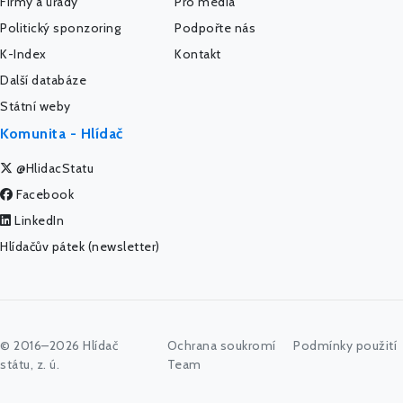
Firmy a úřady
Pro média
Politický sponzoring
Podpořte nás
K-Index
Kontakt
Další databáze
Státní weby
Komunita - Hlídač
@HlidacStatu
Facebook
LinkedIn
Hlídačův pátek (newsletter)
© 2016–2026 Hlídač
Ochrana soukromí
Podmínky použití
státu, z. ú.
Team