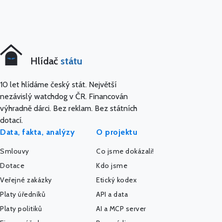
Hlídač
státu
10 let hlídáme český stát. Největší
nezávislý watchdog v ČR. Financován
výhradně dárci. Bez reklam. Bez státních
dotací.
Data, fakta, analýzy
O projektu
Smlouvy
Co jsme dokázali!
Dotace
Kdo jsme
Veřejné zakázky
Etický kodex
Platy úředníků
API a data
Platy politiků
AI a MCP server