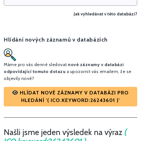
Jak vyhledávat v této databázi?
Hlídání nových záznamů v databázích
Máme pro vás denné sledovat
nové záznamy v databázi
odpovídající tomuto dotazu
a upozornit vás emailem, že se
objevily nové?
HLÍDAT NOVÉ ZÁZNAMY V DATABÁZI PRO
HLEDÁNÍ '( ICO.KEYWORD:26243601 )'
Našli jsme jeden výsledek na výraz
(