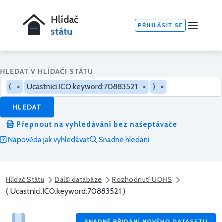
Hlídač
PŘIHLÁSIT SE
státu
HLEDAT V HLÍDAČI STÁTU
(
×
Ucastnici.ICO.keyword:70883521
×
)
×
HLEDAT
Přepnout na vyhledávání bez našeptávače
Nápověda jak vyhledávat
Snadné hledání
Hlídač Státu
Další databáze
Rozhodnutí UOHS
( Ucastnici.ICO.keyword:70883521 )
SNADNÉ PŘIDÁNÍ NOVÉHO DATASETU