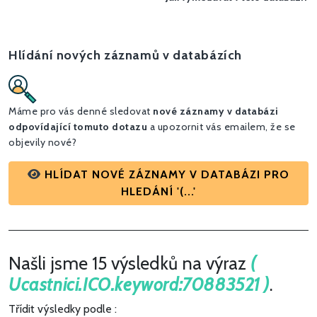
Hlídání nových záznamů v databázích
Máme pro vás denné sledovat
nové záznamy v databázi
odpovídající tomuto dotazu
a upozornit vás emailem, že se
objevily nové?
HLÍDAT NOVÉ ZÁZNAMY V DATABÁZI PRO
HLEDÁNÍ '(...'
Našli jsme 15 výsledků na výraz
(
Ucastnici.ICO.keyword:70883521 )
.
Třídit výsledky podle :