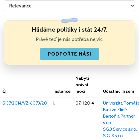
Hlídáme politiky i stát 24/7.
Právě teď je nás potřeba nejvíc.
PODPOŘTE NÁS!
Nabytí
právní
ČJ
Instance
moci
Účastníci řízení
S137/2014/VZ-6073/20
I.
07.11.2014
Univerzita Tomáš
Bati ve Zlíně
Bartoň a Partner
s.r.o.
SG.3 Service s.r.o.
S G. 3 s.r.o.