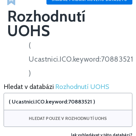
Rozhodnutí
UOHS
(
Ucastnici.ICO.keyword:70883521
)
Hledat v databázi
Rozhodnutí UOHS
Hledat v Rozhodnutí UOHS
HLEDAT POUZE V ROZHODNUTÍ UOHS
Jak vyhledávat v této databázi?