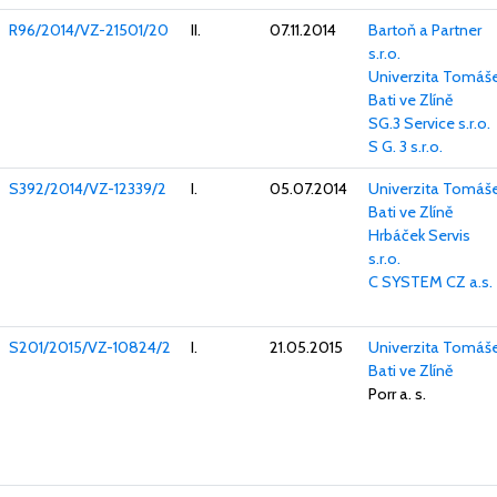
R96/2014/VZ-21501/20
II.
07.11.2014
Bartoň a Partner
s.r.o.
Univerzita Tomáš
Bati ve Zlíně
SG.3 Service s.r.o.
S G. 3 s.r.o.
S392/2014/VZ-12339/2
I.
05.07.2014
Univerzita Tomáš
Bati ve Zlíně
Hrbáček Servis
s.r.o.
C SYSTEM CZ a.s.
S201/2015/VZ-10824/2
I.
21.05.2015
Univerzita Tomáš
Bati ve Zlíně
Porr a. s.