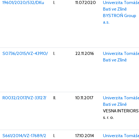
19601/2020/532/DKu
I.
11.07.2020
Univerzita Tomáš
Bati ve Zlíně
BYSTROŇ Group
a.s.
S0736/2015/VZ-43910/
I.
22.11.2016
Univerzita Tomáš
Bati ve Zlíně
R0032/2017/VZ-33127/
II.
10.11.2017
Univerzita Tomáš
Bati ve Zlíně
VESNA INTERIORS
s. r. o.
S661/2014/VZ-17689/2
I.
17.10.2014
Univerzita Tomáš