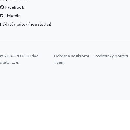
Facebook
LinkedIn
Hlídačův pátek (newsletter)
© 2016–2026 Hlídač
Ochrana soukromí
Podmínky použití
státu, z. ú.
Team
Začněte psát jméno úřadu, politika nebo co vás zajímá...