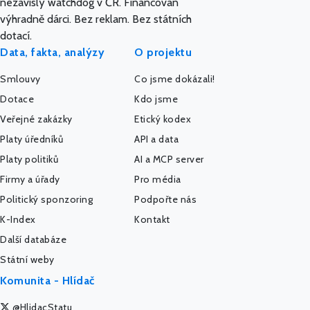
nezávislý watchdog v ČR. Financován
výhradně dárci. Bez reklam. Bez státních
dotací.
Data, fakta, analýzy
O projektu
Smlouvy
Co jsme dokázali!
Dotace
Kdo jsme
Veřejné zakázky
Etický kodex
Platy úředníků
API a data
Platy politiků
AI a MCP server
Firmy a úřady
Pro média
Politický sponzoring
Podpořte nás
K-Index
Kontakt
Další databáze
Státní weby
Komunita - Hlídač
@HlidacStatu