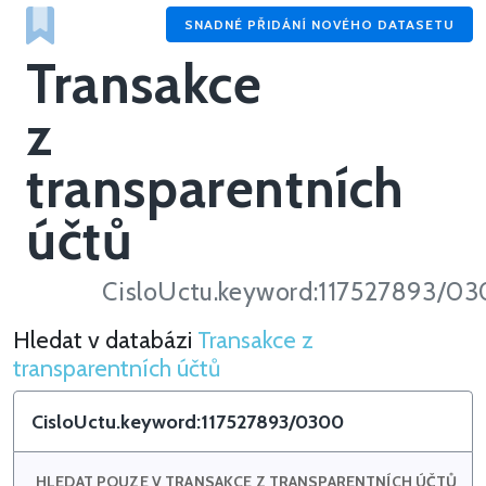
SNADNÉ PŘIDÁNÍ NOVÉHO DATASETU
Transakce
z
transparentních
účtů
CisloUctu.keyword:117527893/0
Hledat v databázi
Transakce z
Hledat v Transakce z transparentních účtů
transparentních účtů
HLEDAT POUZE V TRANSAKCE Z TRANSPARENTNÍCH ÚČTŮ