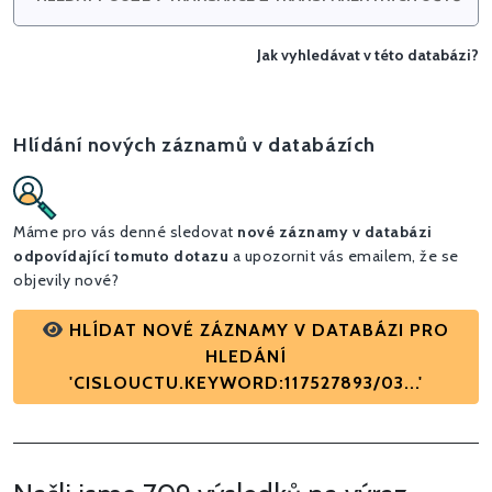
Jak vyhledávat v této databázi?
Hlídání nových záznamů v databázích
Máme pro vás denné sledovat
nové záznamy v databázi
odpovídající tomuto dotazu
a upozornit vás emailem, že se
objevily nové?
HLÍDAT NOVÉ ZÁZNAMY V DATABÁZI PRO
HLEDÁNÍ
'CISLOUCTU.KEYWORD:117527893/03...'