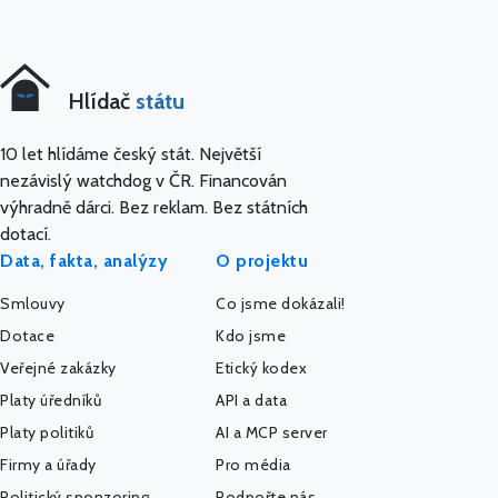
Hlídač
státu
10 let hlídáme český stát. Největší
nezávislý watchdog v ČR. Financován
výhradně dárci. Bez reklam. Bez státních
dotací.
Data, fakta, analýzy
O projektu
Smlouvy
Co jsme dokázali!
Dotace
Kdo jsme
Veřejné zakázky
Etický kodex
Platy úředníků
API a data
Platy politiků
AI a MCP server
Firmy a úřady
Pro média
Politický sponzoring
Podpořte nás