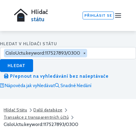
Hlídač
PŘIHLÁSIT SE
státu
HLEDAT V HLÍDAČI STÁTU
CisloUctu.keyword:117527893/0300
×
HLEDAT
Přepnout na vyhledávání bez našeptávače
Nápověda jak vyhledávat
Snadné hledání
Hlídač Státu
Další databáze
Transakce z transparentních účtů
CisloUctu.keyword:117527893/0300