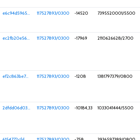
e6c94d5965...
117527893/0300
-14520
7395520001/5500
ec2fb20e56...
117527893/0300
-17969
2110626628/2700
ef2c863be7...
117527893/0300
-1208
1381797379/0800
2dfdd06d03...
117527893/0300
-10184,33
1033041444/5500
6154772cfd...
117527893/0300
-758
3936597389/0800