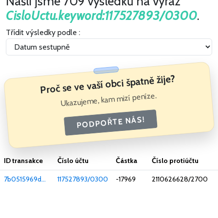
Našli jsme 709 výsledků na výraz
CisloUctu.keyword:117527893/0300
.
Třídit výsledky podle :
Proč se ve vaší obci špatně žije?
Ukazujeme, kam mizí peníze.
PODPOŘTE NÁS!
ID transakce
Číslo účtu
Částka
Číslo protiúčtu
7b0515969d...
117527893/0300
-17969
2110626628/2700