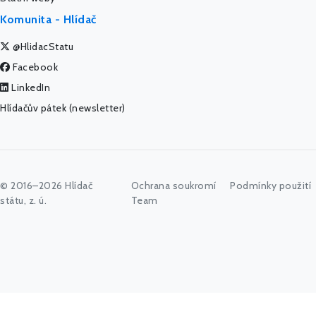
Komunita - Hlídač
@HlidacStatu
Facebook
LinkedIn
Hlídačův pátek (newsletter)
© 2016–2026 Hlídač
Ochrana soukromí
Podmínky použití
státu, z. ú.
Team
Začněte psát jméno úřadu, politika nebo co vás zajímá...