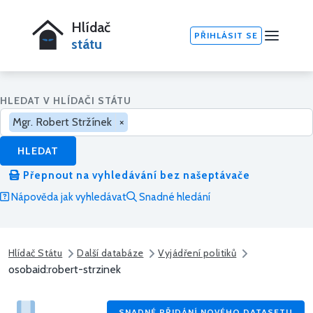
Hlídač
PŘIHLÁSIT SE
státu
HLEDAT V HLÍDAČI STÁTU
Mgr. Robert Stržínek
×
HLEDAT
Přepnout na vyhledávání bez našeptávače
Nápověda jak vyhledávat
Snadné hledání
Hlídač Státu
Další databáze
Vyjádření politiků
osobaid:robert-strzinek
SNADNÉ PŘIDÁNÍ NOVÉHO DATASETU