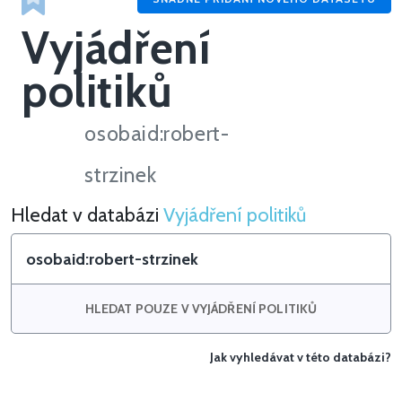
Vyjádření
politiků
osobaid:robert-
strzinek
Hledat v databázi
Vyjádření politiků
Hledat v Vyjádření politiků
HLEDAT POUZE V VYJÁDŘENÍ POLITIKŮ
Jak vyhledávat v této databázi?