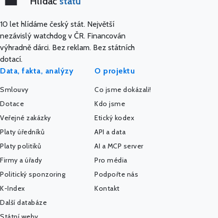
Hlídač
státu
10 let hlídáme český stát. Největší
nezávislý watchdog v ČR. Financován
výhradně dárci. Bez reklam. Bez státních
dotací.
Data, fakta, analýzy
O projektu
Smlouvy
Co jsme dokázali!
Dotace
Kdo jsme
Veřejné zakázky
Etický kodex
Platy úředníků
API a data
Platy politiků
AI a MCP server
Firmy a úřady
Pro média
Politický sponzoring
Podpořte nás
K-Index
Kontakt
Další databáze
Státní weby