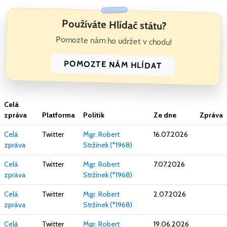
Používáte Hlídač státu?
Pomozte nám ho udržet v chodu!
POMOZTE NÁM HLÍDAT
Celá
zpráva
Platforma
Politik
Ze dne
Zpráva
Celá
Twitter
Mgr. Robert
16.07.2026
zpráva
Stržínek (*1968)
Celá
Twitter
Mgr. Robert
7.07.2026
zpráva
Stržínek (*1968)
Celá
Twitter
Mgr. Robert
2.07.2026
zpráva
Stržínek (*1968)
Celá
Twitter
Mgr. Robert
19.06.2026