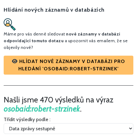
Hlídání nových záznamů v databázích
Máme pro vás denné sledovat
nové záznamy v databázi
odpovídající tomuto dotazu
a upozornit vás emailem, že se
objevily nové?
HLÍDAT NOVÉ ZÁZNAMY V DATABÁZI PRO
HLEDÁNÍ 'OSOBAID:ROBERT-STRZINEK'
Našli jsme 470 výsledků na výraz
osobaid:robert-strzinek
.
Třídit výsledky podle :