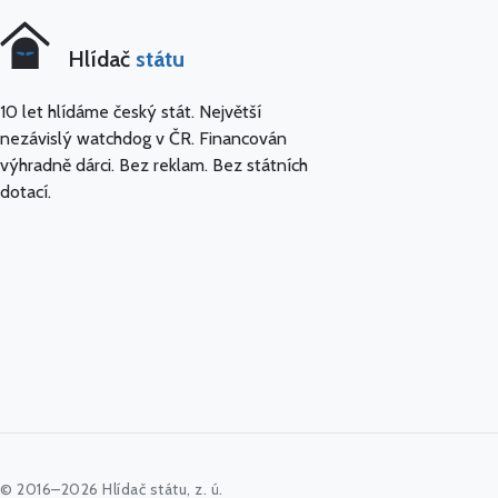
Hlídač
státu
10 let hlídáme český stát. Největší
nezávislý watchdog v ČR. Financován
výhradně dárci. Bez reklam. Bez státních
dotací.
© 2016–2026 Hlídač státu, z. ú.