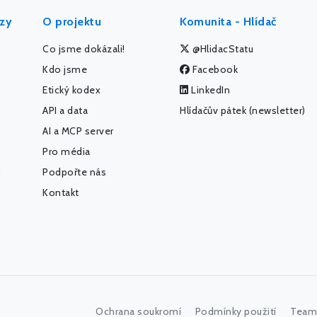
ýzy
O projektu
Komunita - Hlídač
Co jsme dokázali!
@HlidacStatu
Kdo jsme
Facebook
Etický kodex
LinkedIn
API a data
Hlídačův pátek (newsletter)
AI a MCP server
Pro média
Podpořte nás
Kontakt
Ochrana soukromí
Podmínky použití
Team