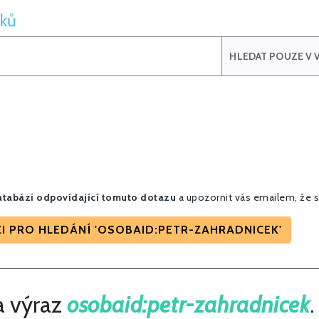
iků
HLEDAT POUZE V V
tabázi odpovídající tomuto dotazu
a upozornit vás emailem, že s
I PRO HLEDÁNÍ 'OSOBAID:PETR-ZAHRADNICEK'
a výraz
osobaid:petr-zahradnicek
.