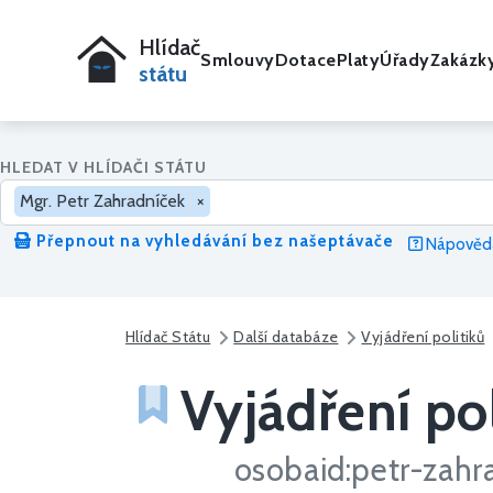
Hlídač
Smlouvy
Dotace
Platy
Úřady
Zakázk
státu
HLEDAT V HLÍDAČI STÁTU
Mgr. Petr Zahradníček
×
Přepnout na vyhledávání bez našeptávače
Nápověda
Hlídač Státu
Další databáze
Vyjádření politiků
Vyjádření pol
osobaid:petr-zahr