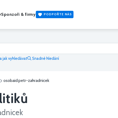
y
Sponzoři & firmy
PODPOŘTE NÁS
 jak vyhledávat
Snadné hledání
osobaid:petr-zahradnicek
itiků
adnicek