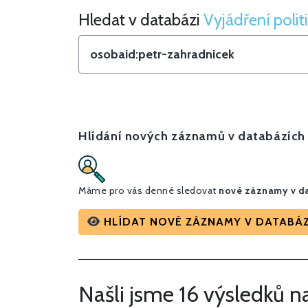
Hledat v databázi
Vyjádření polit
Hledat v Vyjádření politiků
Hlídání nových záznamů v databázích
Máme pro vás denné sledovat
nové záznamy v da
HLÍDAT NOVÉ ZÁZNAMY V DATABÁZ
Našli jsme 16 výsledků n