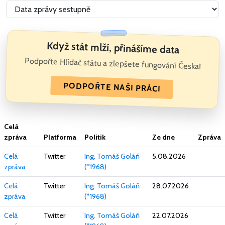
Když stát mlží, přinášíme data
Podpořte Hlídač státu a zlepšete fungování Česka!
PODPOŘTE NAŠI PRÁCI
Celá
zpráva
Platforma
Politik
Ze dne
Zpráva
Celá
Twitter
Ing. Tomáš Goláň
5.08.2026
zpráva
(*1968)
Celá
Twitter
Ing. Tomáš Goláň
28.07.2026
zpráva
(*1968)
Celá
Twitter
Ing. Tomáš Goláň
22.07.2026