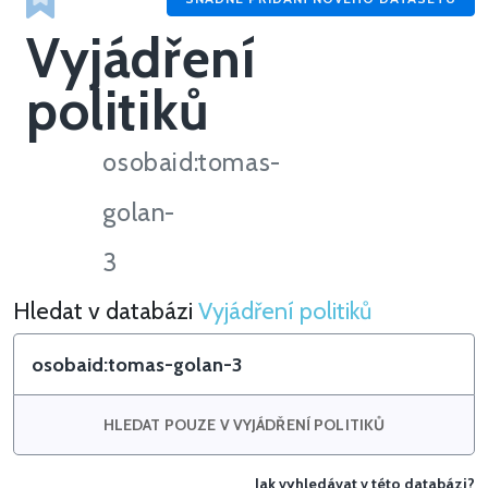
Vyjádření
politiků
osobaid:tomas-
golan-
3
Hledat v databázi
Vyjádření politiků
Hledat v Vyjádření politiků
HLEDAT POUZE V VYJÁDŘENÍ POLITIKŮ
Jak vyhledávat v této databázi?