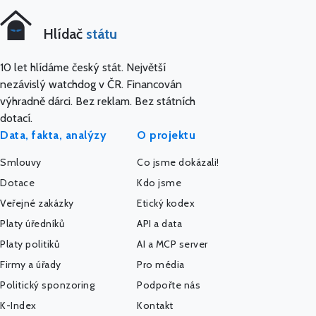
Hlídač
státu
10 let hlídáme český stát. Největší
nezávislý watchdog v ČR. Financován
výhradně dárci. Bez reklam. Bez státních
dotací.
Data, fakta, analýzy
O projektu
Smlouvy
Co jsme dokázali!
Dotace
Kdo jsme
Veřejné zakázky
Etický kodex
Platy úředníků
API a data
Platy politiků
AI a MCP server
Firmy a úřady
Pro média
Politický sponzoring
Podpořte nás
K-Index
Kontakt