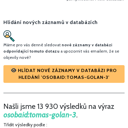
Hlídání nových záznamů v databázích
Máme pro vás denné sledovat
nové záznamy v databázi
odpovídající tomuto dotazu
a upozornit vás emailem, že se
objevily nové?
HLÍDAT NOVÉ ZÁZNAMY V DATABÁZI PRO
HLEDÁNÍ 'OSOBAID:TOMAS-GOLAN-3'
Našli jsme 13 930 výsledků na výraz
osobaid:tomas-golan-3
.
Třídit výsledky podle :