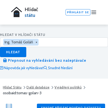
Hlídač
PŘIHLÁSIT SE
státu
HLEDAT V HLÍDAČI STÁTU
Ing. Tomáš Goláň
×
HLEDAT
Přepnout na vyhledávání bez našeptávače
Nápověda jak vyhledávat
Snadné hledání
Hlídač Státu
Další databáze
Vyjádření politiků
osobaid:tomas-golan-3
SNADNÉ PŘIDÁNÍ NOVÉHO DATASETU