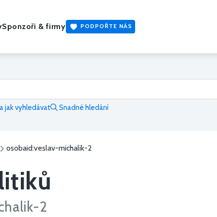
y
Sponzoři & firmy
PODPOŘTE NÁS
 jak vyhledávat
Snadné hledání
osobaid:veslav-michalik-2
itiků
chalik-2