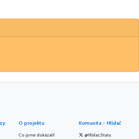
ýzy
O projektu
Komunita - Hlídač
Co jsme dokázali!
@HlidacStatu