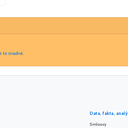
je to snadné
.
Data, fakta, anal
Smlouvy