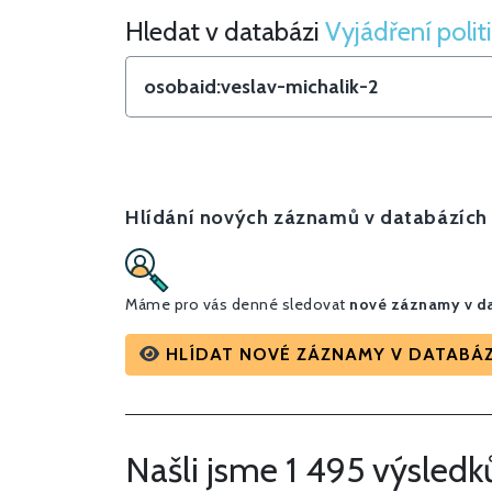
Hledat v databázi
Vyjádření polit
Hledat v Vyjádření politiků
Hlídání nových záznamů v databázích
Máme pro vás denné sledovat
nové záznamy v da
HLÍDAT NOVÉ ZÁZNAMY V DATABÁZI
Našli jsme 1 495 výsledk