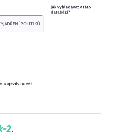
Jak vyhledávat v této
databázi?
YJÁDŘENÍ POLITIKŮ
e objevily nové?
k-2
.