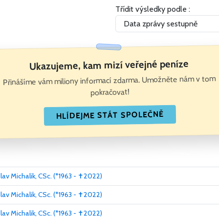
Třídit výsledky podle :
Ukazujeme, kam mizí veřejné peníze
Přinášíme vám miliony informací zdarma. Umožněte nám v tom
pokračovat!
HLÍDEJME STÁT SPOLEČNĚ
slav Michalik, CSc. (*1963 - ✝2022)
slav Michalik, CSc. (*1963 - ✝2022)
slav Michalik, CSc. (*1963 - ✝2022)