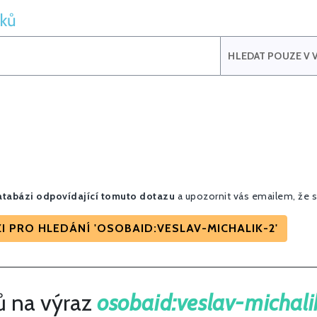
iků
HLEDAT POUZE V V
tabázi odpovídající tomuto dotazu
a upozornit vás emailem, že s
 PRO HLEDÁNÍ 'OSOBAID:VESLAV-MICHALIK-2'
ů na výraz
osobaid:veslav-michali