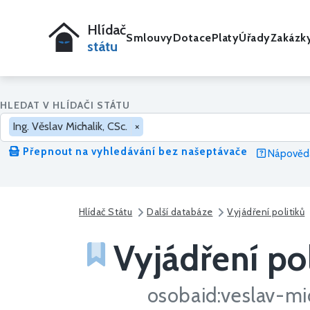
Hlídač
Smlouvy
Dotace
Platy
Úřady
Zakázk
státu
HLEDAT V HLÍDAČI STÁTU
Ing. Věslav Michalik, CSc.
×
Přepnout na vyhledávání bez našeptávače
Nápověda
Hlídač Státu
Další databáze
Vyjádření politiků
Vyjádření pol
osobaid:veslav-mi