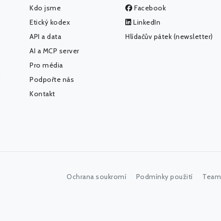
Kdo jsme
Facebook
Etický kodex
LinkedIn
API a data
Hlídačův pátek (newsletter)
AI a MCP server
Pro média
Podpořte nás
Kontakt
Ochrana soukromí
Podmínky použití
Team