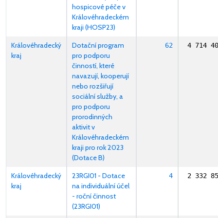
hospicové péče v
Královéhradeckém
kraji (HOSP23)
Královéhradecký
Dotační program
62
4 714 4
kraj
pro podporu
činností, které
navazují, kooperují
nebo rozšiřují
sociální služby, a
pro podporu
prorodinných
aktivit v
Královéhradeckém
kraji pro rok 2023
(Dotace B)
Královéhradecký
23RGI01 - Dotace
4
2 332 8
kraj
na individuální účel
- roční činnost
(23RGI01)