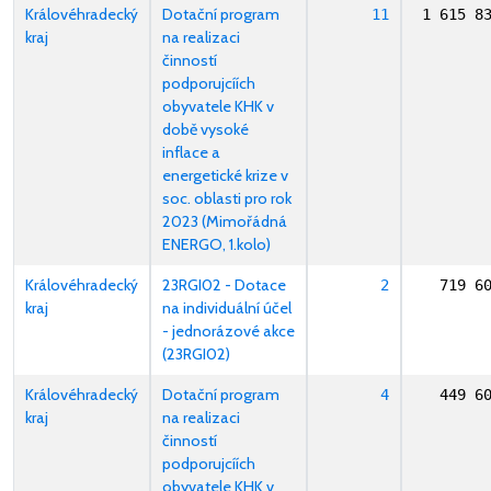
Královéhradecký
Dotační program
11
1 615 8
kraj
na realizaci
činností
podporujcíích
obyvatele KHK v
době vysoké
inflace a
energetické krize v
soc. oblasti pro rok
2023 (Mimořádná
ENERGO, 1.kolo)
Královéhradecký
23RGI02 - Dotace
2
719 6
kraj
na individuální účel
- jednorázové akce
(23RGI02)
Královéhradecký
Dotační program
4
449 6
kraj
na realizaci
činností
podporujcíích
obyvatele KHK v