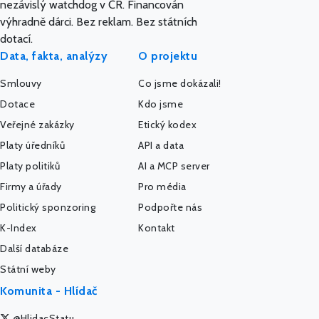
nezávislý watchdog v ČR. Financován
výhradně dárci. Bez reklam. Bez státních
dotací.
Data, fakta, analýzy
O projektu
Smlouvy
Co jsme dokázali!
Dotace
Kdo jsme
Veřejné zakázky
Etický kodex
Platy úředníků
API a data
Platy politiků
AI a MCP server
Firmy a úřady
Pro média
Politický sponzoring
Podpořte nás
K-Index
Kontakt
Další databáze
Státní weby
Komunita - Hlídač
@HlidacStatu