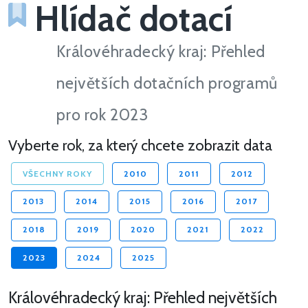
Hlídač dotací
Královéhradecký kraj: Přehled
největších dotačních programů
pro rok 2023
Vyberte rok, za který chcete zobrazit data
VŠECHNY ROKY
2010
2011
2012
2013
2014
2015
2016
2017
2018
2019
2020
2021
2022
2023
2024
2025
Královéhradecký kraj: Přehled největších