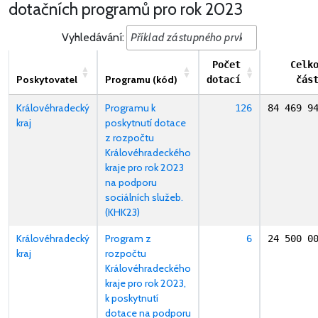
dotačních programů pro rok 2023
Vyhledávání:
Počet
Celk
Poskytovatel
Programu (kód)
dotací
čás
Královéhradecký
Programu k
126
84 469 9
kraj
poskytnutí dotace
z rozpočtu
Královéhradeckého
kraje pro rok 2023
na podporu
sociálních služeb.
(KHK23)
Královéhradecký
Program z
6
24 500 0
kraj
rozpočtu
Královéhradeckého
kraje pro rok 2023,
k poskytnutí
dotace na podporu