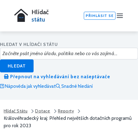
Hlídač
PŘIHLÁSIT SE
státu
HLEDAT V HLÍDAČI STÁTU
HLEDAT
Přepnout na vyhledávání bez našeptávače
Nápověda jak vyhledávat
Snadné hledání
Hlídač Státu
Dotace
Reporty
Královéhradecký kraj: Přehled největších dotačních programů
pro rok 2023