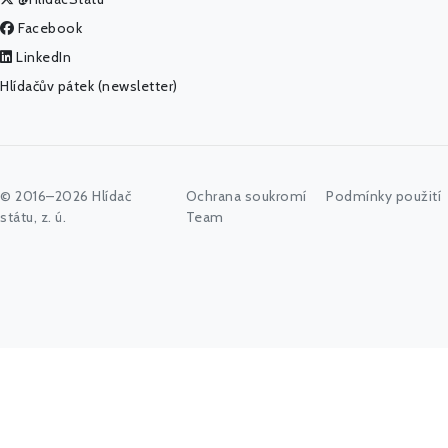
Facebook
LinkedIn
Hlídačův pátek (newsletter)
© 2016–2026 Hlídač
Ochrana soukromí
Podmínky použití
státu, z. ú.
Team
Začněte psát jméno úřadu, politika nebo co vás zajímá...