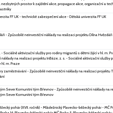
a nezbytných prostor k zajištění akce, propagace akce, organizační a te
astníky
erzita FF UK - technické zabezpečení akce - Dětská univerzita FF UK
áři - Způsobilé neinvestiční náklady na realizaci projektu Dílna Hvězdáři
. - Sociálně aktivizační služby pro rodiny migrantů s dětmi žijící v hl. m. 
 náklady na realizaci projektu InBáze, z. s. - Sociálně aktivizační služby 
 v hl. m. Praze
y zaměstnávání - Způsobilé neinvestiční náklady na realizaci projektu
ání
ým Sever Komunitní tým Břevnov - Způsobilé neinvestiční náklady na rea
tým Sever Komunitní tým Břevnov
žecký pohár (XVII. ročník) - Mládežnický Plavecko-běžecký pohár - MČ P
 Praha 14; Plavecko-běžecký pohár MČ Praha 5; Plavecko-běžecký pohár 