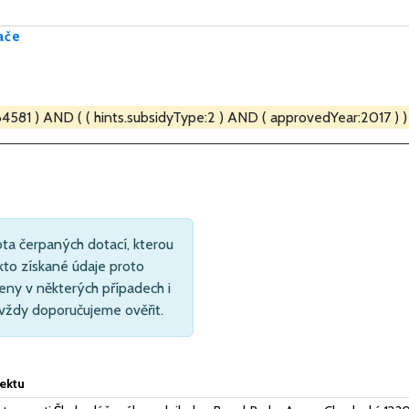
ače
4581 ) AND ( ( hints.subsidyType:2 ) AND ( approvedYear:2017 ) )
ta čerpaných dotací, kterou
kto získané údaje proto
eny v některých případech i
 vždy doporučujeme ověřit.
ektu