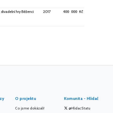
 divadelní hry Běženci
2017
400 000 Kč
ýzy
O projektu
Komunita - Hlídač
Co jsme dokázali!
@HlidacStatu