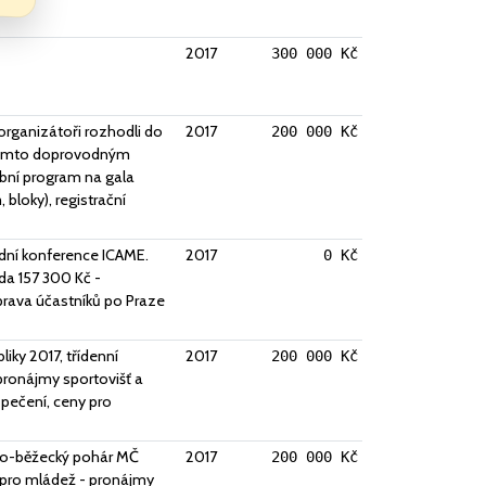
2017
300 000 Kč
rganizátoři rozhodli do
2017
200 000 Kč
s tímto doprovodným
ební program na gala
bloky), registrační
dní konference ICAME.
2017
0 Kč
ěda 157 300 Kč -
prava účastníků po Praze
iky 2017, třídenní
2017
200 000 Kč
pronájmy sportovišť a
zpečení, ceny pro
cko-běžecký pohár MČ
2017
200 000 Kč
 pro mládež - pronájmy