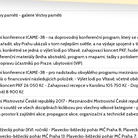
tvy paměti - galerie Vrstvy paměti
í konference ICAME-38 - na doprovodný konferenční program, který se o
řadit, aby Prahu ukázali v tom nejlepším světle, a na výdaje spojené 
konkrétně se jedná o výlet lodí po Vltavě, zahajovací koncert PKF, hud
ferenční materiály (kniha abstraktů, program s mapami, tašky s potiskem, 
dopravu účastníků po Praze, ubytování (VIP).
í konference ICAME-38 - pro nadstavbu obvyklého programu mezináro
á o financování následujících položek: - Výlet lodí po Vltavě, včetně ob
koncert PKF 26 050 Kč - Zahajovací recepce v Karolinu 105 750 Kč - Do
dné) 8 900 Kč
 Mistrovství České republiky 2017 - Mezinárodní Mistrovství České republ
 soutěž ve všech disciplínách kickboxu pro všechny věkové kategorie - 
prostor k zajištění akce, propagace akce, organizační a technické zabe
žecký pohár (XVI. ročník) - Plavecko-běžecký pohár MČ Praha 8; Plave
lavecko-běžecký pohár MČ Praha 13; Plavecko-běžecký pohár MČ Praha 7;