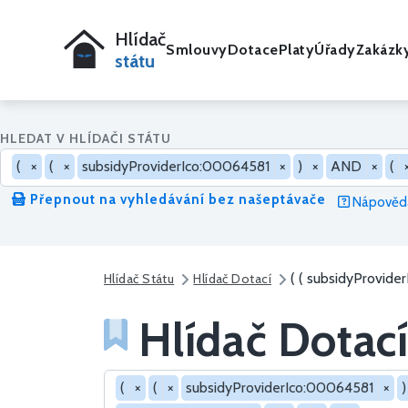
Hlídač
Smlouvy
Dotace
Platy
Úřady
Zakázk
státu
HLEDAT V HLÍDAČI STÁTU
(
×
(
×
subsidyProviderIco:00064581
×
)
×
AND
×
(
Přepnout na vyhledávání bez našeptávače
Nápověda
( ( subsidyProvide
Hlídač Státu
Hlídač Dotací
Hlídač Dotací
Hledat v dotacích
(
×
(
×
subsidyProviderIco:00064581
×
)