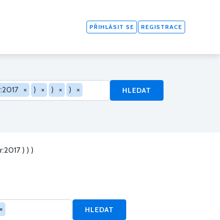
PŘIHLÁSIT SE
REGISTRACE
:2017
×
)
×
)
×
)
×
HLEDAT
2017 ) ) )
×
HLEDAT