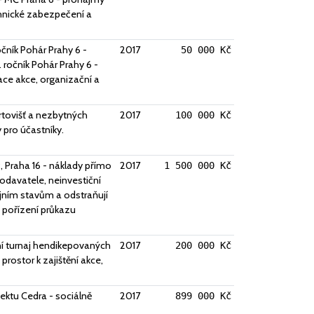
chnické zabezpečení a
čník Pohár Prahy 6 -
2017
50 000 Kč
. ročník Pohár Prahy 6 -
ace akce, organizační a
rtovišť a nezbytných
2017
100 000 Kč
 pro účastníky.
, Praha 16 - náklady přímo
2017
1 500 000 Kč
odavatele, neinvestiční
jním stavům a odstraňují
a pořízení průkazu
ní turnaj hendikepovaných
2017
200 000 Kč
rostor k zajištění akce,
jektu Cedra - sociálně
2017
899 000 Kč