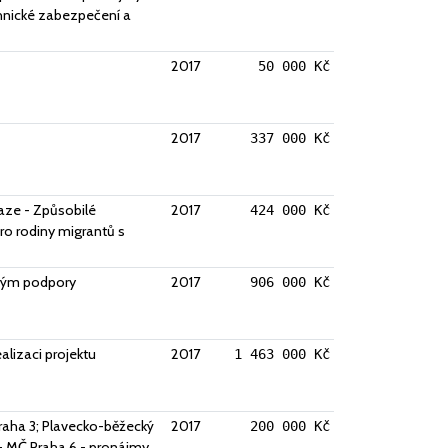
chnické zabezpečení a
2017
50 000 Kč
2017
337 000 Kč
Praze - Způsobilé
2017
424 000 Kč
pro rodiny migrantů s
 Tým podpory
2017
906 000 Kč
lizaci projektu
2017
1 463 000 Kč
raha 3; Plavecko-běžecký
2017
200 000 Kč
- MČ Praha 6 - pronájmy