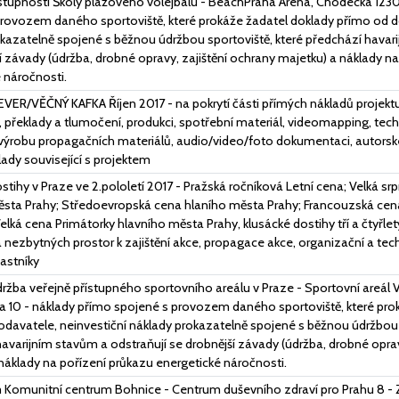
tupnosti Školy plážového volejbalu - BeachPraha Arena, Chodecká 1230,
rovozem daného sportoviště, které prokáže žadatel doklady přímo od d
kazatelně spojené s běžnou údržbou sportoviště, které předchází havari
í závady (údržba, drobné opravy, zajištění ochrany majetku) a náklady n
 náročnosti.
ER/VĚČNÝ KAFKA Říjen 2017 - na pokrytí části přímých nákladů projektu,
h, překlady a tlumočení, produkci, spotřební materiál, videomapping, te
výrobu propagačních materiálů, audio/video/foto dokumentaci, autorské
lady související s projektem
stihy v Praze ve 2.pololetí 2017 - Pražská ročníková Letní cena; Velká s
ěsta Prahy; Středoevropská cena hlaního města Prahy; Francouzská cen
Velká cena Primátorky hlavního města Prahy, klusácké dostihy tří a čtyřle
a nezbytných prostor k zajištění akce, propagace akce, organizační a te
astníky
ržba veřejně přístupného sportovního areálu v Praze - Sportovní areál 
ha 10 - náklady přímo spojené s provozem daného sportoviště, které pro
davatele, neinvestiční náklady prokazatelně spojené s běžnou údržbou s
avarijním stavům a odstraňují se drobnější závady (údržba, drobné oprav
náklady na pořízení průkazu energetické náročnosti.
 Komunitní centrum Bohnice - Centrum duševního zdraví pro Prahu 8 - 