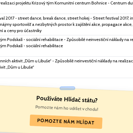
realizaci projektu Krizový tým Komunitní centrum Bohnice - Centrum du
val 2017 - street dance, break dance, street hokej - Street festival 2017, in
nájmy sportovišť a nezbytných prostor k zajištění akce, propagace akce,
í a ceny pro účastníky
ým Podskalí - sociální rehabilitace - Způsobilé neinvestiční náklady na re
ým Podskalí - sociální rehabilitace
ních aktivit „Dům u Libuše“ - Způsobilé neinvestiční náklady na realiza
ivit „Dům u Libuše“
Používáte Hlídač státu?
Pomozte nám ho udržet v chodu!
POMOZTE NÁM HLÍDAT