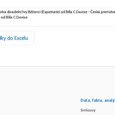
éra divadelní hry Běženci (Expatriate) od Billa C.Davise - Česká premiéra
 od Billa C.Davise
dky do Excelu
Data, fakta, anal
Smlouvy