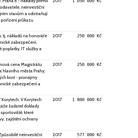
 Praha 6 - náklady přímo
2017
1 050 000 Kč
odavatele, neinvestiční
jním stavům a odstraňují
a pořízení průkazu
 tj. nákladů na honoráře
2017
250 000 Kč
chnické zabezpečení,
 poplatky, IT služby a
rpnová cena Magistrátu
2017
250 000 Kč
a hlavního města Prahy;
tých koní - pronájmy
chnické zabezpečení a
V Korytech, V Korytech
2017
1 800 000 Kč
káže žadatel doklady
portoviště, které
y, zajištění ochrany
Způsobilé neinvestiční
2017
577 000 Kč