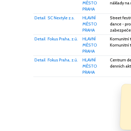
MĚSTO
náklady na 
PRAHA
Detail
SC Nextyle z.s.
HLAVNÍ
Street festi
MĚSTO
dance - pro
PRAHA
zabezpečen
Detail
Fokus Praha, z.ú.
HLAVNÍ
Komunitní t
MĚSTO
Komunitní t
PRAHA
Detail
Fokus Praha, z.ú.
HLAVNÍ
Centrum den
MĚSTO
denních akt
PRAHA