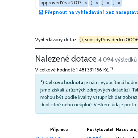
approvedYear:2017
×
)
×
)
×
)
×
Přepnout na vyhledávání bez našeptáv
Vyhledávaný dotaz:
( ( subsidyProviderIco:0006
Nalezené dotace
4 094 výsledků
*)
V celkové hodnotě
1 481 331 156 Kč
.
*) Celková hodnota
je námi vypočítaná hodno
jsme získali z různých zdrojových databází. Ta
mohou být podle kvality vstupních dat zobraz
duplicitně nebo neúplně. Veškeré údaje proto
Příjemce
Poskytovatel
Název proj