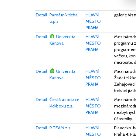
Detail
Památník ticha
HLAVNÍ
galerie Vrs
o.p.s.
MĚSTO
PRAHA
Detail
Univerzita
HLAVNÍ
Mezinárodn
Karlova
MĚSTO
programu za
PRAHA
programem, 
večeru, kon
microsite, 
Detail
Univerzita
HLAVNÍ
Mezinárodn
Karlova
MĚSTO
Žadatel žád
PRAHA
Zahajovací 
(místní jíz
Detail
Česká asociace
HLAVNÍ
Mezinárodní
kickboxu z.s.
MĚSTO
mezinárodní
PRAHA
nezbytných 
účastníky.
Detail
R TEAM z.s.
HLAVNÍ
Plavecko-bě
MĚSTO
Praha 4; P