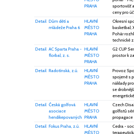
PRAHA
sportovišť 
ceny pro úč
Detail
Dům dětí a
HLAVNÍ
Okresní spo
mládeže Praha 6
MĚSTO
basketbal; X
PRAHA
Pohár rozhl
technické 
Detail
AC Sparta Praha -
HLAVNÍ
G2 CUP Seri
florbal, z. s.
MĚSTO
prostor k z
PRAHA
Detail
Radotínská, z.ú.
HLAVNÍ
Provoz Spor
MĚSTO
spojené s p
PRAHA
náklady pro
se drobnějš
energetické
Detail
Česká golfová
HLAVNÍ
Czech Disa
asociace
MĚSTO
golfistů sé
hendikepovaných
PRAHA
propagace a
Detail
Fokus Praha, z.ú.
HLAVNÍ
Cedra - soc
MĚSTO
terapeutick