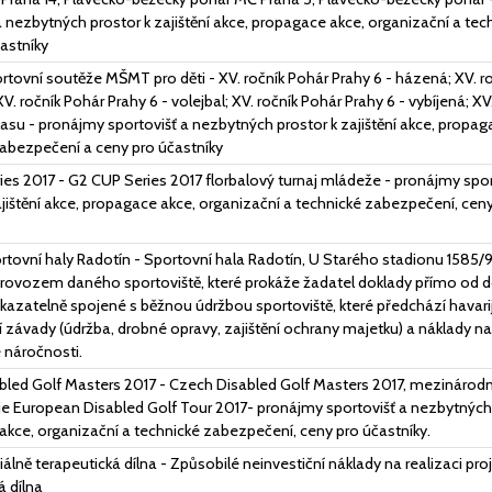
a nezbytných prostor k zajištění akce, propagace akce, organizační a te
astníky
rtovní soutěže MŠMT pro děti - XV. ročník Pohár Prahy 6 - házená; XV. ro
V. ročník Pohár Prahy 6 - volejbal; XV. ročník Pohár Prahy 6 - vybíjená; XV
asu - pronájmy sportovišť a nezbytných prostor k zajištění akce, propag
zabezpečení a ceny pro účastníky
es 2017 - G2 CUP Series 2017 florbalový turnaj mládeže - pronájmy spo
ajištění akce, propagace akce, organizační a technické zabezpečení, ceny
tovní haly Radotín - Sportovní hala Radotín, U Starého stadionu 1585/9
rovozem daného sportoviště, které prokáže žadatel doklady přímo od d
kazatelně spojené s běžnou údržbou sportoviště, které předchází havari
í závady (údržba, drobné opravy, zajištění ochrany majetku) a náklady n
 náročnosti.
bled Golf Masters 2017 - Czech Disabled Golf Masters 2017, mezinárod
rie European Disabled Golf Tour 2017- pronájmy sportovišť a nezbytných p
kce, organizační a technické zabezpečení, ceny pro účastníky.
iálně terapeutická dílna - Způsobilé neinvestiční náklady na realizaci pro
á dílna