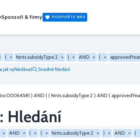
y
Sponzoři & firmy
PODPOŘTE NÁS
×
(
×
hints.subsidyType:2
×
)
×
AND
×
(
×
approvedYear
 jak vyhledávat
Snadné hledání
rIco:00064581 ) AND ( ( hints.subsidyType:2 ) AND ( approvedYear:
: Hledání
×
AND
×
(
×
(
×
hints.subsidyType:2
×
)
×
AND
×
(