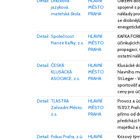
Detail
Dráčkova
HLAVNÍ
Udržení dos
jazyková
MĚSTO
spojené s p
mateřská škola
PRAHA
náklady pro
se drobnějš
energetické
Detail
Společnost
HLAVNÍ
KAFKA FOREV
Franze Kafky, z.s.
MĚSTO
účinkujícíc
PRAHA
propagaci, 
ostatní nák
Detail
ČESKÁ
HLAVNÍ
Klusácké do
KLUSÁCKÁ
MĚSTO
hlavního m
ASOCIACE, z.s.
PRAHA
St.Leger - 
sportovišť 
ceny pro úč
Detail
TJ ASTRA
HLAVNÍ
Provoz a úd
Zahradní Město,
MĚSTO
157/27, Pra
z.s.
PRAHA
přímo od do
předchází h
majetku) a 
Detail
Fokus Praha, z.ú.
HLAVNÍ
Krizový tým