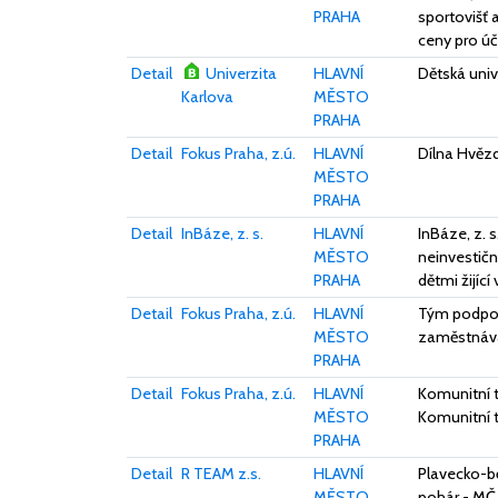
PRAHA
sportovišť 
ceny pro úč
Detail
Univerzita
HLAVNÍ
Dětská univ
Karlova
MĚSTO
PRAHA
Detail
Fokus Praha, z.ú.
HLAVNÍ
Dílna Hvězd
MĚSTO
PRAHA
Detail
InBáze, z. s.
HLAVNÍ
InBáze, z. s
MĚSTO
neinvestiční
PRAHA
dětmi žijící
Detail
Fokus Praha, z.ú.
HLAVNÍ
Tým podpor
MĚSTO
zaměstnáv
PRAHA
Detail
Fokus Praha, z.ú.
HLAVNÍ
Komunitní t
MĚSTO
Komunitní 
PRAHA
Detail
R TEAM z.s.
HLAVNÍ
Plavecko-bě
MĚSTO
pohár - MČ