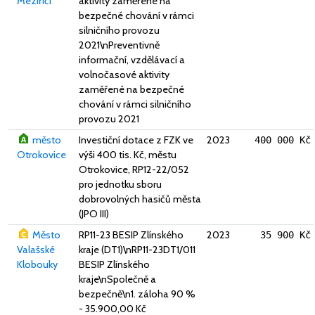
Meziříčí
aktivity zaměřené na
bezpečné chování v rámci
silničního provozu
2021\nPreventivně
informační, vzdělávací a
volnočasové aktivity
zaměřené na bezpečné
chování v rámci silničního
provozu 2021
město
Investiční dotace z FZK ve
2023
400 000 Kč
Otrokovice
výši 400 tis. Kč, městu
Otrokovice, RP12-22/052
pro jednotku sboru
dobrovolných hasičů města
(JPO III)
Město
RP11-23 BESIP Zlínského
2023
35 900 Kč
Valašské
kraje (DT1)\nRP11-23DT1/011
Klobouky
BESIP Zlínského
kraje\nSpolečně a
bezpečně\n1. záloha 90 %
- 35.900,00 Kč