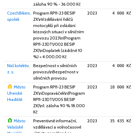
záloha 90 % - 36.000 Kč
CzechBikers,
Program RP11-23 BESIP
2023
4 000 Kč
spolek
ZK\nVzdělávání řidičů
motocyklů při zvládání
krizových situací v silničním
provozu 2023\n(Program
RP11-23DT1/002 BESIP
ZK)\nDoplatek (zádržné 10
%) = 4.000,00 Kč
Náš kolektiv,
Bezpečnost v silničních
2023
4 000 Kč
z. s.
provozu\nBezpečnost v
silničních provozu
Město
Program RP11-23 BESIP
2023
18 000 Kč
Uherské
ZK\nDopraváček\n(Program
Hradiště
RP11-23DT1/005 BESIP
ZK)\n1. záloha 90 % 18.000
Kč
Město
Preventivně informační,
2023
35 435 Kč
Valašské
vzdělávací a volnočasové