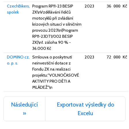
CzechBikers,
Program RP11-23 BESIP
2023
36 000 Kč
spolek
ZK\nVzdělávání řidičů
motocyklů při zvládání
krizových situací v silničním
provozu 2023\n(Program
RP11-23DT1/002 BESIP
ZK)\n1. záloha 90 % -
36.000 Kč
DOMINO cz,
Smlouva o poskytnutí
2023
72 000 Kč
o. p. s.
neinvestiční dotace z
Fondu ZK na realizaci
projektu:"VOLNOČASOVÉ
AKTIVITY PRO DĚTI A
MLÁDEŽ"\n
Následující
Exportovat výsledky do
»
Excelu