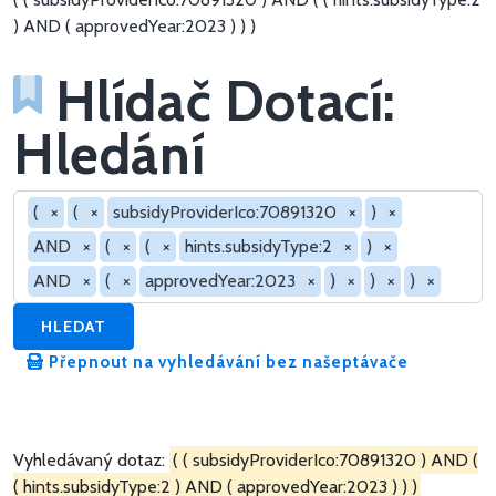
) AND ( approvedYear:2023 ) ) )
Hlídač Dotací:
Hledání
Hledat v dotacích
(
×
(
×
subsidyProviderIco:70891320
×
)
×
AND
×
(
×
(
×
hints.subsidyType:2
×
)
×
AND
×
(
×
approvedYear:2023
×
)
×
)
×
)
×
HLEDAT
Přepnout na vyhledávání bez našeptávače
Vyhledávaný dotaz:
( ( subsidyProviderIco:70891320 ) AND (
( hints.subsidyType:2 ) AND ( approvedYear:2023 ) ) )