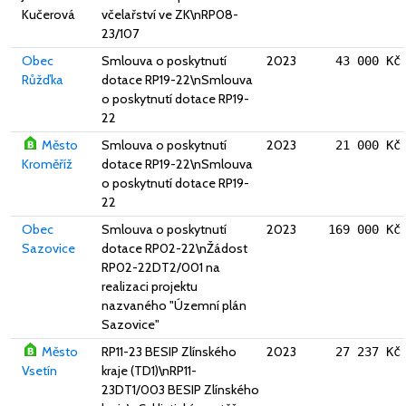
Kučerová
včelařství ve ZK\nRP08-
23/107
Obec
Smlouva o poskytnutí
2023
43 000 Kč
Růžďka
dotace RP19-22\nSmlouva
o poskytnutí dotace RP19-
22
Město
Smlouva o poskytnutí
2023
21 000 Kč
Kroměříž
dotace RP19-22\nSmlouva
o poskytnutí dotace RP19-
22
Obec
Smlouva o poskytnutí
2023
169 000 Kč
Sazovice
dotace RP02-22\nŽádost
RP02-22DT2/001 na
realizaci projektu
nazvaného "Územní plán
Sazovice"
Město
RP11-23 BESIP Zlínského
2023
27 237 Kč
Vsetín
kraje (TD1)\nRP11-
23DT1/003 BESIP Zlínského