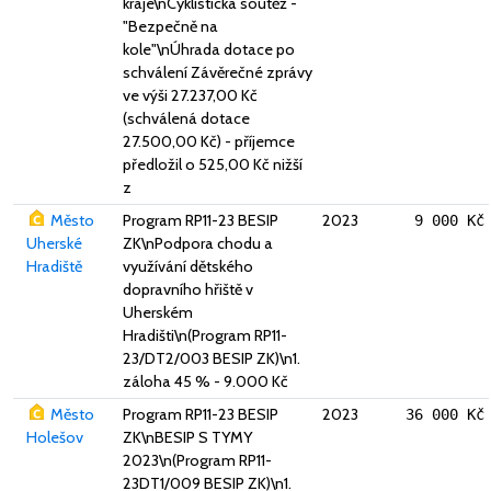
kraje\nCyklistická soutěž -
"Bezpečně na
kole"\nÚhrada dotace po
schválení Závěrečné zprávy
ve výši 27.237,00 Kč
(schválená dotace
27.500,00 Kč) - příjemce
předložil o 525,00 Kč nižší
z
Město
Program RP11-23 BESIP
2023
9 000 Kč
Uherské
ZK\nPodpora chodu a
Hradiště
využívání dětského
dopravního hřiště v
Uherském
Hradišti\n(Program RP11-
23/DT2/003 BESIP ZK)\n1.
záloha 45 % - 9.000 Kč
Město
Program RP11-23 BESIP
2023
36 000 Kč
Holešov
ZK\nBESIP S TYMY
2023\n(Program RP11-
23DT1/009 BESIP ZK)\n1.