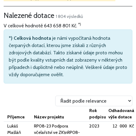
Nalezené dotace
1 804 výsledků
*)
V celkové hodnotě
643 658 801 Kč
.
*) Celková hodnota
je námi vypočítaná hodnota
čerpaných dotací, kterou jsme získali z různých
zdrojových databází. Takto získané údaje proto mohou
být podle kvality vstupních dat zobrazeny v některých
případech i duplicitně nebo neúplně. Veškeré údaje proto
vždy doporučujeme ověřit.
Rok
Odhadovaná
Příjemce
Název projektu
podpisu
výše dotace
Lukáš
RP08-23 Podpora
2023
12 000 Kč
Mašláň
včelařství ve ZK\nRP08-