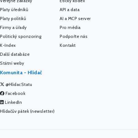
Veřejné zakázky
Etický kodex
Platy úředníků
API a data
Platy politiků
AI a MCP server
Firmy a úřady
Pro média
Politický sponzoring
Podpořte nás
K-Index
Kontakt
Další databáze
Státní weby
Komunita - Hlídač
@HlidacStatu
Facebook
LinkedIn
Hlídačův pátek (newsletter)