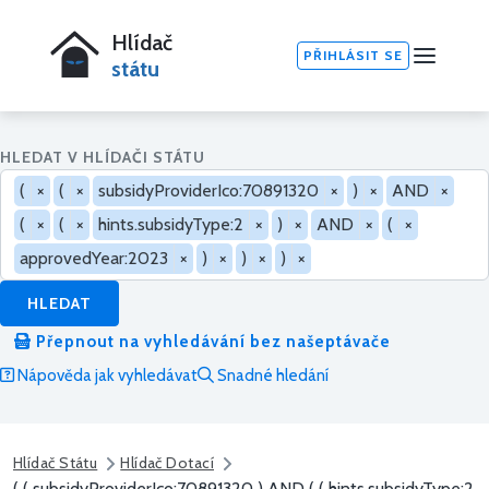
Hlídač
PŘIHLÁSIT SE
státu
HLEDAT V HLÍDAČI STÁTU
(
×
(
×
subsidyProviderIco:70891320
×
)
×
AND
×
(
×
(
×
hints.subsidyType:2
×
)
×
AND
×
(
×
approvedYear:2023
×
)
×
)
×
)
×
HLEDAT
Přepnout na vyhledávání bez našeptávače
Nápověda jak vyhledávat
Snadné hledání
Hlídač Státu
Hlídač Dotací
( ( subsidyProviderIco:70891320 ) AND ( ( hints.subsidyType:2