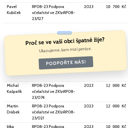
Pavel
RP08-23 Podpora
2023
10 700 Kč
Kubíček
včelařství ve ZK\nRP08-
23/127
Proč se ve vaší obci špatně žije?
Ukazujeme, kam mizí peníze.
PODPOŘTE NÁS!
Michal
RP08-23 Podpora
2023
12 000 Kč
Kašpařík
včelařství ve ZK\nRP08-
23/074
Martin
RP08-23 Podpora
2023
12 000 Kč
Drábek
včelařství ve ZK\nRP08-
23/021
Jitka
RP08-23 Podpora
2023
10 000 Kč