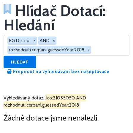
Hlídač Dotací:
Hledání
Hledat v dotacích
EG.D, s.r.o.
×
AND
×
rozhodnuti.cerpani.guessedYear:2018
×
HLEDAT
Přepnout na vyhledávání bez našeptávače
Vyhledávaný dotaz:
ico:21055050 AND
rozhodnuti.cerpani.guessedYear:2018
Žádné dotace jsme nenalezli.