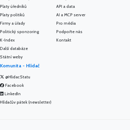
Platy úředníků
API a data
Platy politiků
AI a MCP server
Firmy a úřady
Pro média
Politický sponzoring
Podpořte nás
K-Index
Kontakt
Další databáze
Státní weby
Komunita - Hlídač
@HlidacStatu
Facebook
LinkedIn
Hlídačův pátek (newsletter)