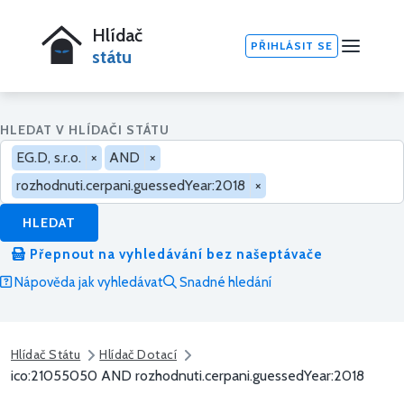
Hlídač
PŘIHLÁSIT SE
státu
HLEDAT V HLÍDAČI STÁTU
EG.D, s.r.o.
×
AND
×
rozhodnuti.cerpani.guessedYear:2018
×
HLEDAT
Přepnout na vyhledávání bez našeptávače
Nápověda jak vyhledávat
Snadné hledání
Hlídač Státu
Hlídač Dotací
ico:21055050 AND rozhodnuti.cerpani.guessedYear:2018