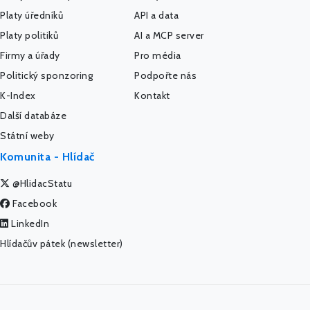
Platy úředníků
API a data
Platy politiků
AI a MCP server
Firmy a úřady
Pro média
Politický sponzoring
Podpořte nás
K-Index
Kontakt
Další databáze
Státní weby
Komunita - Hlídač
@HlidacStatu
Facebook
LinkedIn
Hlídačův pátek (newsletter)