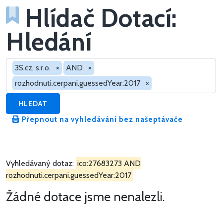
Hlídač Dotací:
Hledání
Hledat v dotacích
3S.cz, s.r.o.
×
AND
×
rozhodnuti.cerpani.guessedYear:2017
×
HLEDAT
Přepnout na vyhledávání bez našeptávače
Vyhledávaný dotaz:
ico:27683273 AND
rozhodnuti.cerpani.guessedYear:2017
Žádné dotace jsme nenalezli.