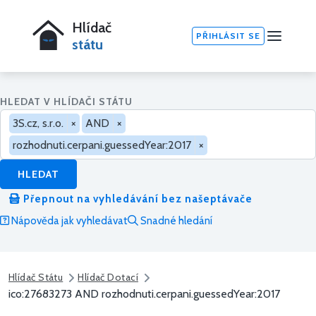
Hlídač
PŘIHLÁSIT SE
státu
HLEDAT V HLÍDAČI STÁTU
3S.cz, s.r.o.
×
AND
×
rozhodnuti.cerpani.guessedYear:2017
×
HLEDAT
Přepnout na vyhledávání bez našeptávače
Nápověda jak vyhledávat
Snadné hledání
Hlídač Státu
Hlídač Dotací
ico:27683273 AND rozhodnuti.cerpani.guessedYear:2017