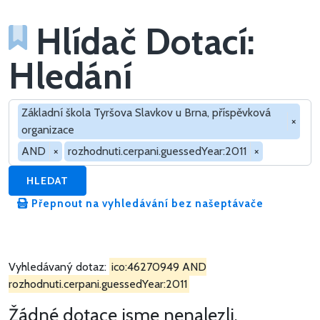
Hlídač Dotací:
Hledání
Hledat v dotacích
Základní škola Tyršova Slavkov u Brna, příspěvková
×
organizace
AND
×
rozhodnuti.cerpani.guessedYear:2011
×
HLEDAT
Přepnout na vyhledávání bez našeptávače
Vyhledávaný dotaz:
ico:46270949 AND
rozhodnuti.cerpani.guessedYear:2011
Žádné dotace jsme nenalezli.