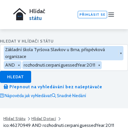
Hlídač
PŘIHLÁSIT SE
státu
HLEDAT V HLÍDAČI STÁTU
Základní škola Tyršova Slavkov u Brna, příspěvková
×
organizace
AND
×
rozhodnuti.cerpani.guessedYear:2011
×
HLEDAT
Přepnout na vyhledávání bez našeptávače
Nápověda jak vyhledávat
Snadné hledání
Hlídač Státu
Hlídač Dotací
ico:46270949 AND rozhodnuti.cerpani.guessedYear:2011