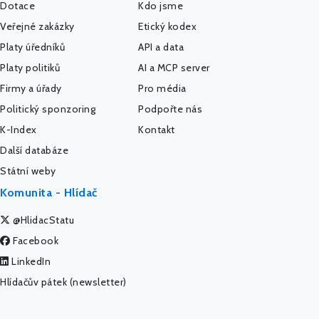
Dotace
Kdo jsme
Veřejné zakázky
Etický kodex
Platy úředníků
API a data
Platy politiků
AI a MCP server
Firmy a úřady
Pro média
Politický sponzoring
Podpořte nás
K-Index
Kontakt
Další databáze
Státní weby
Komunita - Hlídač
@HlidacStatu
Facebook
LinkedIn
Hlídačův pátek (newsletter)