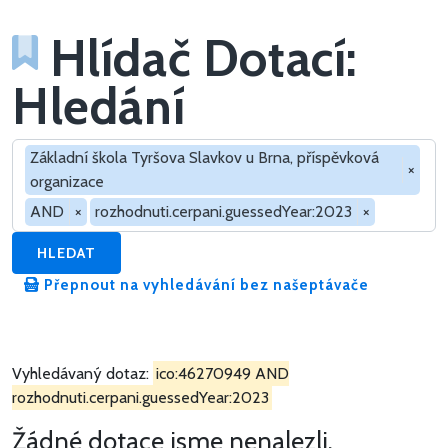
Hlídač Dotací:
Hledání
Hledat v dotacích
Základní škola Tyršova Slavkov u Brna, příspěvková
×
organizace
AND
×
rozhodnuti.cerpani.guessedYear:2023
×
HLEDAT
Přepnout na vyhledávání bez našeptávače
Vyhledávaný dotaz:
ico:46270949 AND
rozhodnuti.cerpani.guessedYear:2023
Žádné dotace jsme nenalezli.