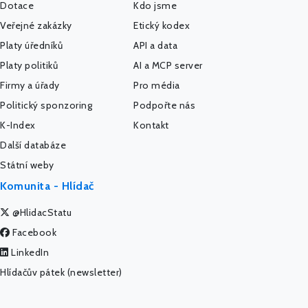
Dotace
Kdo jsme
Veřejné zakázky
Etický kodex
Platy úředníků
API a data
Platy politiků
AI a MCP server
Firmy a úřady
Pro média
Politický sponzoring
Podpořte nás
K-Index
Kontakt
Další databáze
Státní weby
Komunita - Hlídač
@HlidacStatu
Facebook
LinkedIn
Hlídačův pátek (newsletter)