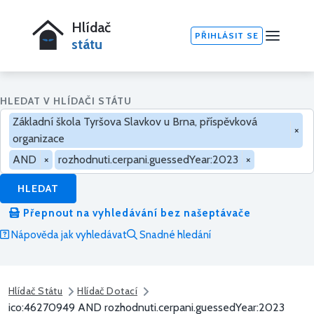
Hlídač
PŘIHLÁSIT SE
státu
HLEDAT V HLÍDAČI STÁTU
Základní škola Tyršova Slavkov u Brna, příspěvková
×
organizace
AND
×
rozhodnuti.cerpani.guessedYear:2023
×
HLEDAT
Přepnout na vyhledávání bez našeptávače
Nápověda jak vyhledávat
Snadné hledání
Hlídač Státu
Hlídač Dotací
ico:46270949 AND rozhodnuti.cerpani.guessedYear:2023