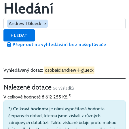
Hledání
Hledat v dotacích
Andrew I Glueck
×
HLEDAT
Přepnout na vyhledávání bez našeptávače
Vyhledávaný dotaz:
osobaid:andrew-i-glueck
Nalezené dotace
56 výsledků
*)
V celkové hodnotě
8 612 255 Kč
.
*) Celková hodnota
je námi vypočítaná hodnota
čerpaných dotací, kterou jsme získali z různých
zdrojových databází. Takto získané údaje proto mohou