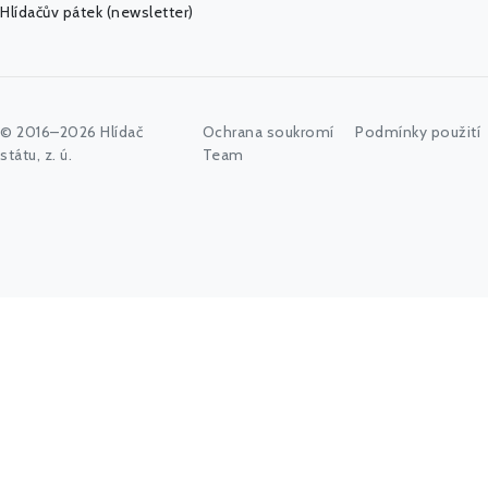
Hlídačův pátek (newsletter)
© 2016–2026 Hlídač
Ochrana soukromí
Podmínky použití
státu, z. ú.
Team
Napište vyhledávaný výraz nebo stiskněte tlačítko "Hledat"