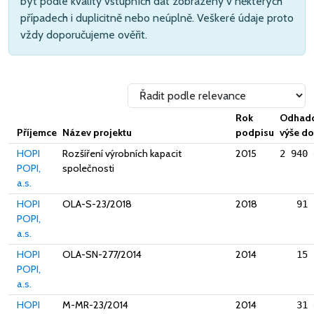
být podle kvality vstupních dat zobrazeny v některých
případech i duplicitně nebo neúplně. Veškeré údaje proto
vždy doporučujeme ověřit.
Rok
Odhad
Příjemce
Název projektu
podpisu
výše do
HOPI
Rozšíření výrobních kapacit
2015
2 940 
POPI,
společnosti
a.s.
HOPI
OLA-S-23/2018
2018
91 
POPI,
a.s.
HOPI
OLA-SN-277/2014
2014
15 
POPI,
a.s.
HOPI
M-MR-23/2014
2014
31 