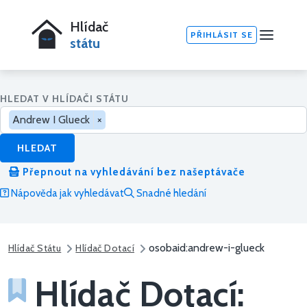
Hlídač
PŘIHLÁSIT SE
státu
HLEDAT V HLÍDAČI STÁTU
Andrew I Glueck
×
HLEDAT
Přepnout na vyhledávání bez našeptávače
Nápověda jak vyhledávat
Snadné hledání
osobaid:andrew-i-glueck
Hlídač Státu
Hlídač Dotací
Hlídač Dotací: