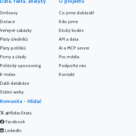
Data, fakta, analýzy
O projektu
Smlouvy
Co jsme dokázali!
Dotace
Kdo jsme
Veřejné zakázky
Etický kodex
Platy úředníků
API a data
Platy politiků
AI a MCP server
Firmy a úřady
Pro média
Politický sponzoring
Podpořte nás
K-Index
Kontakt
Další databáze
Státní weby
Komunita - Hlídač
@HlidacStatu
Facebook
LinkedIn