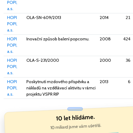
POPI,
a.s.
HOPI
OLA-SN-609/2013
2014
21 
POPI,
a.s.
HOPI
Inovační způsob balení popcornu.
2008
424 
POPI,
a.s.
HOPI
OLA-S-231/2000
2000
36 
POPI,
a.s.
HOPI
Poskytnutí mzdového příspěvku a
2013
6 
POPI,
nákladů na vzdělávací aktivitu v rámci
a.s.
projektu VSPR RIP
10 let hlídáme.
10 miliard jsme vám ušetřili.