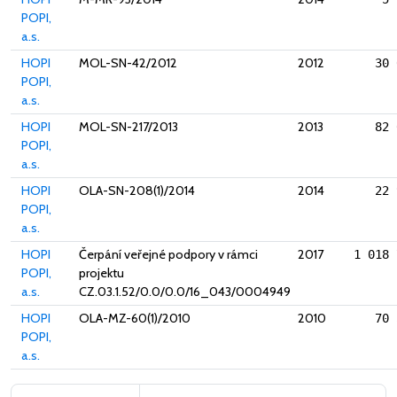
POPI,
a.s.
HOPI
MOL-SN-42/2012
2012
30 
POPI,
a.s.
HOPI
MOL-SN-217/2013
2013
82 
POPI,
a.s.
HOPI
OLA-SN-208(1)/2014
2014
22 
POPI,
a.s.
HOPI
Čerpání veřejné podpory v rámci
2017
1 018 
POPI,
projektu
a.s.
CZ.03.1.52/0.0/0.0/16_043/0004949
HOPI
OLA-MZ-60(1)/2010
2010
70 
POPI,
a.s.