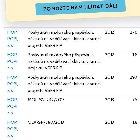
POMOZTE NÁM HLÍDAT DÁL!
HOPI
Poskytnutí mzdového příspěvku a
2012
178 
POPI,
nákladů na vzdělávací aktivitu v rámci
a.s.
projektu VSPR RIP
HOPI
Poskytnutí mzdového příspěvku a
2012
16 
POPI,
nákladů na vzdělávací aktivitu v rámci
a.s.
projektu VSPR RIP
HOPI
Poskytnutí mzdového příspěvku a
2013
197 
POPI,
nákladů na vzdělávací aktivitu v rámci
a.s.
projektu VSPR RIP
HOPI
MOL-SN-242/2013
2013
75 
POPI,
a.s.
HOPI
OLA-SN-360/2013
2013
16 
POPI,
a.s.