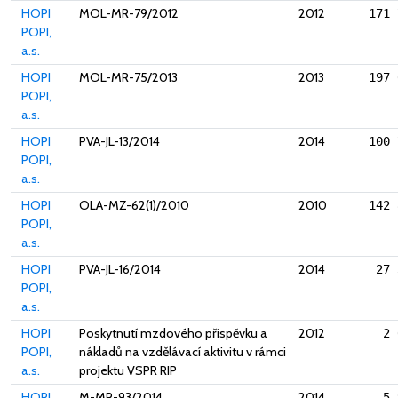
HOPI
MOL-MR-79/2012
2012
171 
POPI,
a.s.
HOPI
MOL-MR-75/2013
2013
197 
POPI,
a.s.
HOPI
PVA-JL-13/2014
2014
100 
POPI,
a.s.
HOPI
OLA-MZ-62(1)/2010
2010
142 
POPI,
a.s.
HOPI
PVA-JL-16/2014
2014
27 
POPI,
a.s.
HOPI
Poskytnutí mzdového příspěvku a
2012
2 
POPI,
nákladů na vzdělávací aktivitu v rámci
a.s.
projektu VSPR RIP
HOPI
M-MR-93/2014
2014
5 