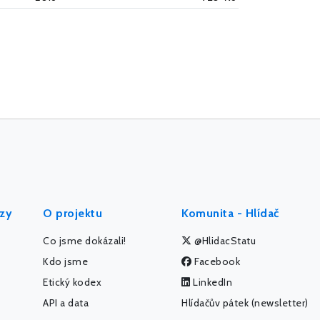
ýzy
O projektu
Komunita - Hlídač
Co jsme dokázali!
@HlidacStatu
Kdo jsme
Facebook
Etický kodex
LinkedIn
API a data
Hlídačův pátek (newsletter)