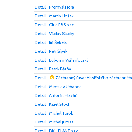
Detail
Přemysl Hora
Detail
Martin Hošek
Detail
Gluc PBS s.r.o.
Detail
Václav Sladký
Detail
Jiří Šebela
Detail
Petr Šípek
Detail
Lubomír Veřmiřovský
Detail
Patrik Pěsňa
Detail
Záchranný útvar Hasičského záchrannéh
Detail
Miroslav Urbanec
Detail
Antonín Hlaváč
Detail
Karel Stoch
Detail
Michal Török
Detail
Michal Jurosz
Detail
DK - PLANT s.r.o.