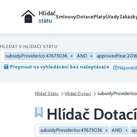
Hlídač
Smlouvy
Dotace
Platy
Úřady
Zakázk
státu
HLEDAT V HLÍDAČI STÁTU
subsidyProviderIco:47673036
×
AND
×
approvedYear:201
Přepnout na vyhledávání bez našeptávače
Nápověda
subsidyProviderI
Hlídač Státu
Hlídač Dotací
Hlídač Dotací
Hledat v dotacích
subsidyProviderIco:47673036
×
AND
×
ap