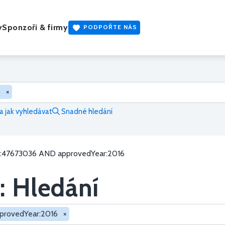
y
Sponzoři & firmy
PODPOŘTE NÁS
6
×
 jak vyhledávat
Snadné hledání
co:47673036 AND approvedYear:2016
: Hledání
provedYear:2016
×