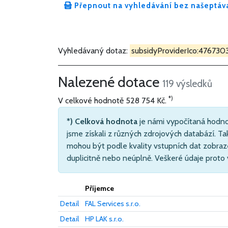
Přepnout na vyhledávání bez našeptáv
Vyhledávaný dotaz:
subsidyProviderIco:47673
Nalezené dotace
119 výsledků
*)
V celkové hodnotě
528 754 Kč
.
*) Celková hodnota
je námi vypočítaná hodno
jsme získali z různých zdrojových databází. Ta
mohou být podle kvality vstupních dat zobraz
duplicitně nebo neúplně. Veškeré údaje proto
Příjemce
Detail
FAL Services s.r.o.
Detail
HP LAK s.r.o.