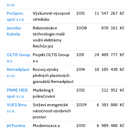
s.r.o.
ProSpon,
Výzkumně-vývojové
2013
11 547 267 Kč
spol. s r.o.
středisko
Jaroslav
Rekonstrukce
2008
870 161 Kč
Kubeša
technologie malé
vodní elektrárny
Reichův jez
OLTIS Group
Projekt OLTIS Group
2011
24 409 777 Kč
a.s.
a.s.
Remarkplast
Rozvoj výroby
2014
10 105 438 Kč
s.r.o.
plněných plastových
granulátů Remarkplast
PRIME HIDE,
Marketing II.
2012
212 952 Kč
spol. s r.o.
pokračování
VUES Brno
Snížení energetické
2009
6 303 000 Kč
s.r.o.
náročnosti výrobních
prostor
Jiří Pustina
Modernizace a
2010
6 989 400 Kč