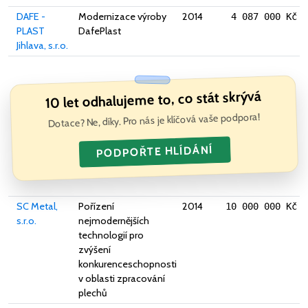
DAFE -
Modernizace výroby
2014
4 087 000 Kč
PLAST
DafePlast
Jihlava, s.r.o.
10 let odhalujeme to, co stát skrývá
Dotace? Ne, díky. Pro nás je klíčová vaše podpora!
PODPOŘTE HLÍDÁNÍ
SC Metal,
Pořízení
2014
10 000 000 Kč
s.r.o.
nejmodernějších
technologií pro
zvýšení
konkurenceschopnosti
v oblasti zpracování
plechů