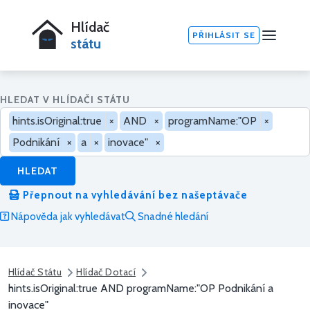
Hlídač
PŘIHLÁSIT SE
státu
HLEDAT V HLÍDAČI STÁTU
hints.isOriginal:true
×
AND
×
programName:"OP
×
Podnikání
×
a
×
inovace"
×
HLEDAT
Přepnout na vyhledávání bez našeptávače
Nápověda jak vyhledávat
Snadné hledání
Hlídač Státu
Hlídač Dotací
hints.isOriginal:true AND programName:"OP Podnikání a
inovace"