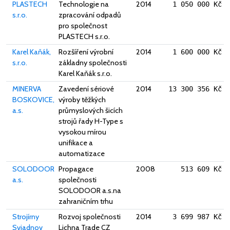
PLASTECH
Technologie na
2014
1 050 000 Kč
s.r.o.
zpracování odpadů
pro společnost
PLASTECH s.r.o.
Karel Kaňák,
Rozšíření výrobní
2014
1 600 000 Kč
s.r.o.
základny společnosti
Karel Kaňák s.r.o.
MINERVA
Zavedení sériové
2014
13 300 356 Kč
BOSKOVICE,
výroby těžkých
a.s.
průmyslových šicích
strojů řady H-Type s
vysokou mírou
unifikace a
automatizace
SOLODOOR
Propagace
2008
513 609 Kč
a.s.
společnosti
SOLODOOR a.s.na
zahraničním trhu
Strojírny
Rozvoj společnosti
2014
3 699 987 Kč
Sviadnov
Lichna Trade CZ