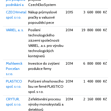
podnikání a
CzechEkoSystem
CZECHmetal
Nákup průmyslové
2015
3 600 000 Kč
spol. s r.o.
pračky a vakuové
popouštěcí pece
VARIEL, a. s.
Posílení
2014
19 800 000 Kč
technologického
zázemí společnosti
VARIEL, .a.s. pro výrobu
technologických
kontejnerů
Mahlwerck
Investice do zvýšení
2014
6 800 000 Kč
Porcelan
produkce firmy
s.r.o.
PLASTICO
Pořízení ohraňovacího
2014
1 400 000 Kč
spol. s r.o.
lisu ve firmě PLASTICO
spol. s r.o.
CRYTUR,
Zefektivnění procesu
2014
2 160 000 Kč
spol. s r.o.
výroby monokrystalů a
detektorů