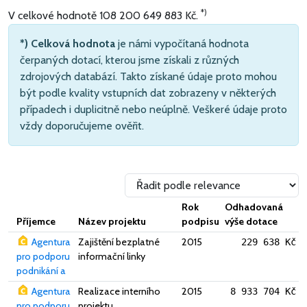
*)
V celkové hodnotě
108 200 649 883 Kč
.
*) Celková hodnota
je námi vypočítaná hodnota
čerpaných dotací, kterou jsme získali z různých
zdrojových databází. Takto získané údaje proto mohou
být podle kvality vstupních dat zobrazeny v některých
případech i duplicitně nebo neúplně. Veškeré údaje proto
vždy doporučujeme ověřit.
Rok
Odhadovaná
Příjemce
Název projektu
podpisu
výše dotace
Agentura
Zajištění bezplatné
2015
229 638 Kč
pro podporu
informační linky
podnikání a
Agentura
Realizace interního
2015
8 933 704 Kč
pro podporu
projektu