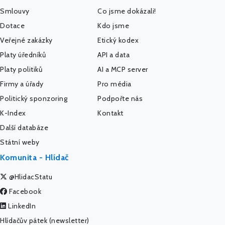
Smlouvy
Co jsme dokázali!
Dotace
Kdo jsme
Veřejné zakázky
Etický kodex
Platy úředníků
API a data
Platy politiků
AI a MCP server
Firmy a úřady
Pro média
Politický sponzoring
Podpořte nás
K-Index
Kontakt
Další databáze
Státní weby
Komunita - Hlídač
@HlidacStatu
Facebook
LinkedIn
Hlídačův pátek (newsletter)