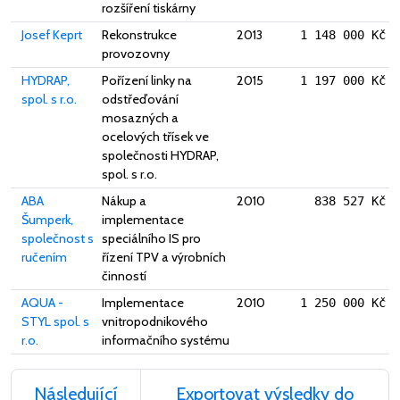
rozšíření tiskárny
Josef Keprt
Rekonstrukce
2013
1 148 000 Kč
provozovny
HYDRAP,
Pořízení linky na
2015
1 197 000 Kč
spol. s r.o.
odstřeďování
mosazných a
ocelových třísek ve
společnosti HYDRAP,
spol. s r.o.
ABA
Nákup a
2010
838 527 Kč
Šumperk,
implementace
společnost s
speciálního IS pro
ručením
řízení TPV a výrobních
činností
AQUA -
Implementace
2010
1 250 000 Kč
STYL spol. s
vnitropodnikového
r.o.
informačního systému
Následující
Exportovat výsledky do