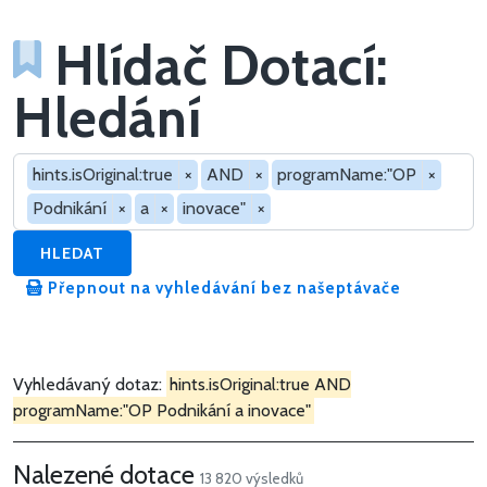
Hlídač Dotací:
Hledání
Hledat v dotacích
hints.isOriginal:true
×
AND
×
programName:"OP
×
Podnikání
×
a
×
inovace"
×
HLEDAT
Přepnout na vyhledávání bez našeptávače
Vyhledávaný dotaz:
hints.isOriginal:true AND
programName:"OP Podnikání a inovace"
Nalezené dotace
13 820 výsledků