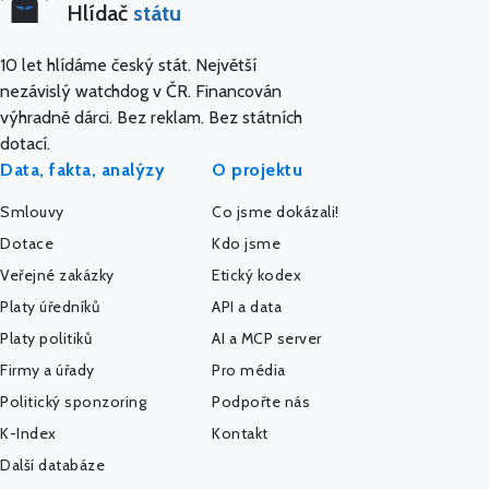
Hlídač
státu
10 let hlídáme český stát. Největší
nezávislý watchdog v ČR. Financován
výhradně dárci. Bez reklam. Bez státních
dotací.
Data, fakta, analýzy
O projektu
Smlouvy
Co jsme dokázali!
Dotace
Kdo jsme
Veřejné zakázky
Etický kodex
Platy úředníků
API a data
Platy politiků
AI a MCP server
Firmy a úřady
Pro média
Politický sponzoring
Podpořte nás
K-Index
Kontakt
Další databáze