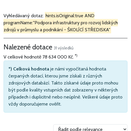
Vyhledávaný dotaz:
hints.isOriginal:true AND
programName:"Podpora infrastruktury pro rozvoj lidských
zdrojů v průmyslu a podnikání - ŠKOLÍCÍ STŘEDISKA"
Nalezené dotace
31 výsledků
*)
V celkové hodnotě
78 634 000 Kč
.
*) Celková hodnota
je námi vypočítaná hodnota
čerpaných dotací, kterou jsme získali z různých
zdrojových databází. Takto získané údaje proto mohou
být podle kvality vstupních dat zobrazeny v některých
případech i duplicitně nebo neúplně. Veškeré údaje proto
vždy doporučujeme ověřit.