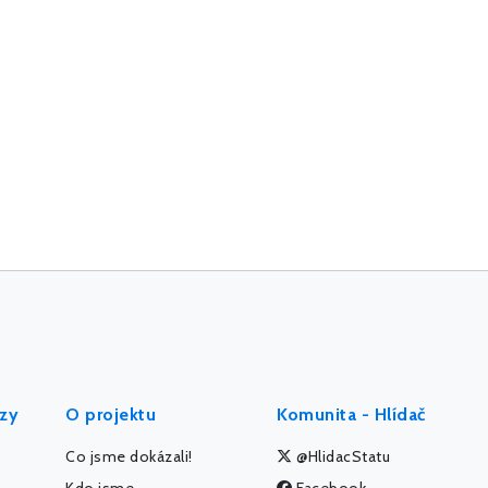
ýzy
O projektu
Komunita - Hlídač
Co jsme dokázali!
@HlidacStatu