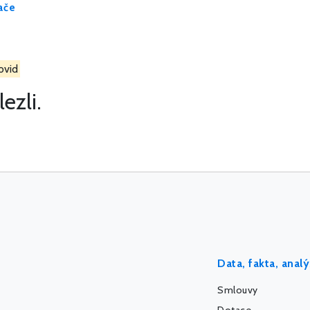
ače
ovid
ezli.
Data, fakta, anal
Smlouvy