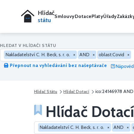
Hlídač
Smlouvy
Dotace
Platy
Úřady
Zakázk
státu
HLEDAT V HLÍDAČI STÁTU
Nakladatelství C. H. Beck, s. r. o.
×
AND
×
oblast:Covid
×
Přepnout na vyhledávání bez našeptávače
Nápověda
ico:24146978 AND 
Hlídač Státu
Hlídač Dotací
Hlídač Dotací
Hledat v dotacích
Nakladatelství C. H. Beck, s. r. o.
×
AND
×