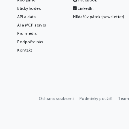
Kdo jsme
Facebook
Etický kodex
LinkedIn
API a data
Hlídačův pátek (newsletter)
AI a MCP server
Pro média
Podpořte nás
Kontakt
Ochrana soukromí
Podmínky použití
Team