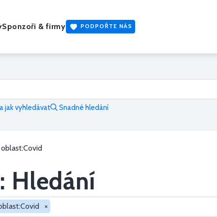
y
Sponzoři & firmy
PODPOŘTE NÁS
 jak vyhledávat
Snadné hledání
oblast:Covid
: Hledání
oblast:Covid
×