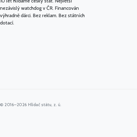
10 let hlídáme český stát. Největší
nezávislý watchdog v ČR. Financován
výhradně dárci. Bez reklam. Bez státních
dotací.
© 2016–2026 Hlídač státu, z. ú.