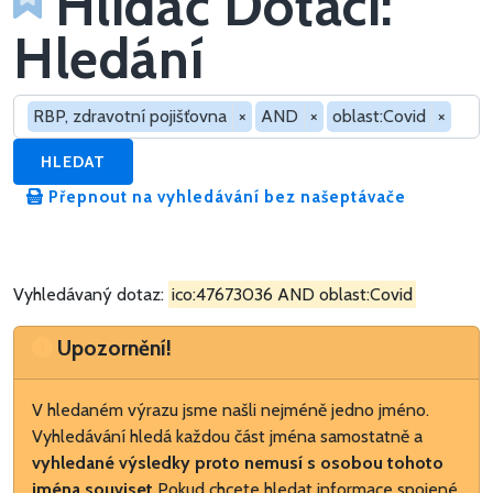
Hlídač Dotací:
Hledání
Hledat v dotacích
RBP, zdravotní pojišťovna
×
AND
×
oblast:Covid
×
HLEDAT
Přepnout na vyhledávání bez našeptávače
Vyhledávaný dotaz:
ico:47673036 AND oblast:Covid
Upozornění
Upozornění!
V hledaném výrazu jsme našli nejméně jedno jméno.
Vyhledávání hledá každou část jména samostatně a
vyhledané výsledky proto nemusí s osobou tohoto
jména souviset
Pokud chcete hledat informace spojené