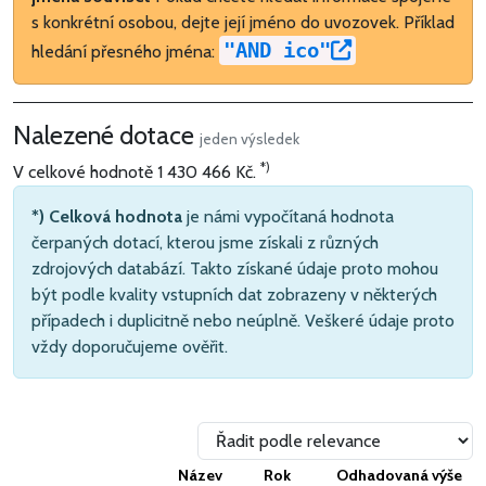
s konkrétní osobou, dejte její jméno do uvozovek. Příklad
"AND ico"
hledání přesného jména:
Nalezené dotace
jeden výsledek
*)
V celkové hodnotě
1 430 466 Kč
.
*) Celková hodnota
je námi vypočítaná hodnota
čerpaných dotací, kterou jsme získali z různých
zdrojových databází. Takto získané údaje proto mohou
být podle kvality vstupních dat zobrazeny v některých
případech i duplicitně nebo neúplně. Veškeré údaje proto
vždy doporučujeme ověřit.
Název
Rok
Odhadovaná výše