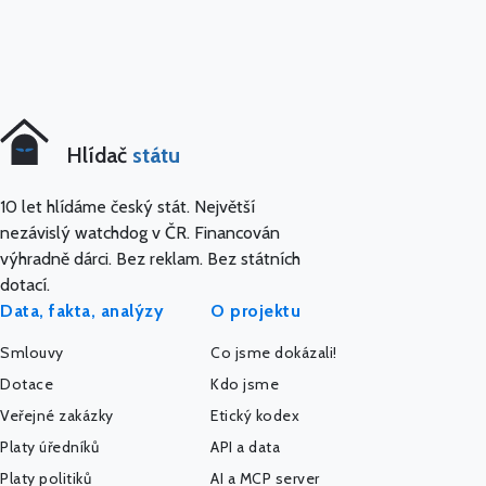
Hlídač
státu
10 let hlídáme český stát. Největší
nezávislý watchdog v ČR. Financován
výhradně dárci. Bez reklam. Bez státních
dotací.
Data, fakta, analýzy
O projektu
Smlouvy
Co jsme dokázali!
Dotace
Kdo jsme
Veřejné zakázky
Etický kodex
Platy úředníků
API a data
Platy politiků
AI a MCP server