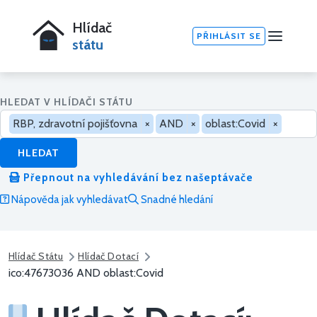
Hlídač
PŘIHLÁSIT SE
státu
HLEDAT V HLÍDAČI STÁTU
RBP, zdravotní pojišťovna
×
AND
×
oblast:Covid
×
HLEDAT
Přepnout na vyhledávání bez našeptávače
Nápověda jak vyhledávat
Snadné hledání
Hlídač Státu
Hlídač Dotací
ico:47673036 AND oblast:Covid