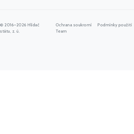
© 2016–2026 Hlídač
Ochrana soukromí
Podmínky použití
státu, z. ú.
Team
Napište vyhledávaný výraz nebo stiskněte tlačítko "Hledat"