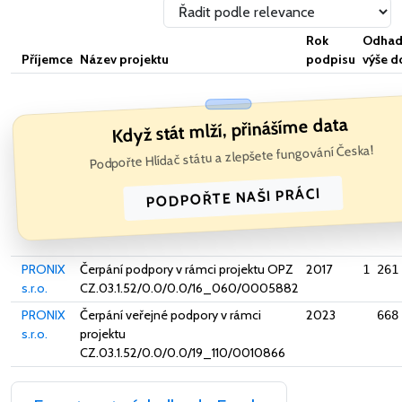
Rok
Odhad
Příjemce
Název projektu
podpisu
výše d
Když stát mlží, přinášíme data
Podpořte Hlídač státu a zlepšete fungování Česka!
PODPOŘTE NAŠI PRÁCI
PRONIX
Čerpání podpory v rámci projektu OPZ
2017
1 261
s.r.o.
CZ.03.1.52/0.0/0.0/16_060/0005882
PRONIX
Čerpání veřejné podpory v rámci
2023
668
s.r.o.
projektu
CZ.03.1.52/0.0/0.0/19_110/0010866