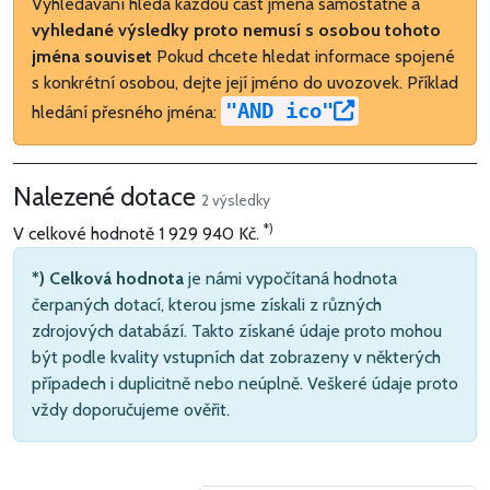
Vyhledávání hledá každou část jména samostatně a
vyhledané výsledky proto nemusí s osobou tohoto
jména souviset
Pokud chcete hledat informace spojené
s konkrétní osobou, dejte její jméno do uvozovek. Příklad
"AND ico"
hledání přesného jména:
Nalezené dotace
2 výsledky
*)
V celkové hodnotě
1 929 940 Kč
.
*) Celková hodnota
je námi vypočítaná hodnota
čerpaných dotací, kterou jsme získali z různých
zdrojových databází. Takto získané údaje proto mohou
být podle kvality vstupních dat zobrazeny v některých
případech i duplicitně nebo neúplně. Veškeré údaje proto
vždy doporučujeme ověřit.