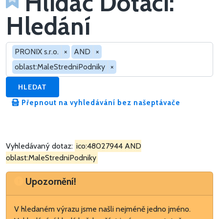
Hlídač Dotací:
Hledání
Hledat v dotacích
PRONIX s.r.o.
×
AND
×
oblast:MaleStredniPodniky
×
HLEDAT
Přepnout na vyhledávání bez našeptávače
Vyhledávaný dotaz:
ico:48027944 AND
oblast:MaleStredniPodniky
Upozornění
Upozornění!
V hledaném výrazu jsme našli nejméně jedno jméno.