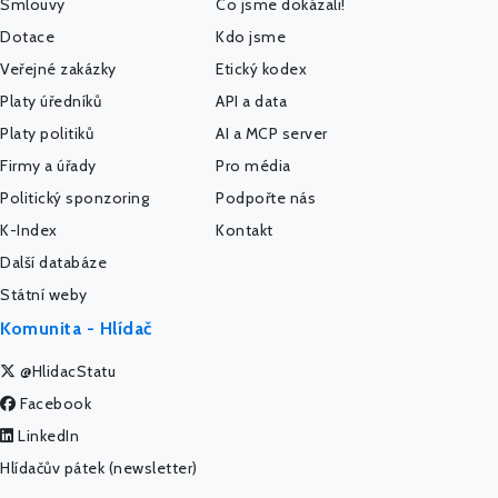
Smlouvy
Co jsme dokázali!
Dotace
Kdo jsme
Veřejné zakázky
Etický kodex
Platy úředníků
API a data
Platy politiků
AI a MCP server
Firmy a úřady
Pro média
Politický sponzoring
Podpořte nás
K-Index
Kontakt
Další databáze
Státní weby
Komunita - Hlídač
@HlidacStatu
Facebook
LinkedIn
Hlídačův pátek (newsletter)