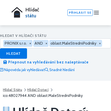
Hlídač
PŘIHLÁSIT SE
státu
HLEDAT V HLÍDAČI STÁTU
PRONIX s.r.o.
×
AND
×
oblast:MaleStredniPodniky
×
HLEDAT
Přepnout na vyhledávání bez našeptávače
Nápověda jak vyhledávat
Snadné hledání
Hlídač Státu
Hlídač Dotací
ico:48027944 AND oblast:MaleStredniPodniky