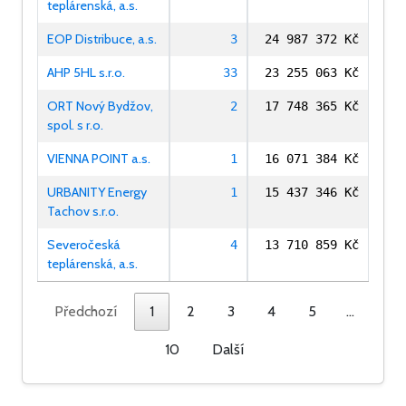
teplárenská, a.s.
EOP Distribuce, a.s.
3
24 987 372 Kč
AHP 5HL s.r.o.
33
23 255 063 Kč
ORT Nový Bydžov,
2
17 748 365 Kč
spol. s r.o.
VIENNA POINT a.s.
1
16 071 384 Kč
URBANITY Energy
1
15 437 346 Kč
Tachov s.r.o.
Severočeská
4
13 710 859 Kč
teplárenská, a.s.
Předchozí
1
2
3
4
5
…
10
Další