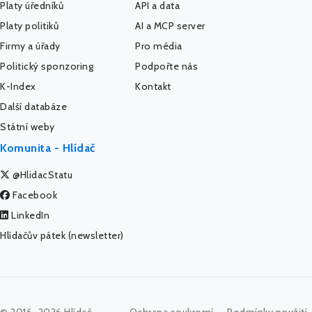
Platy úředníků
API a data
Platy politiků
AI a MCP server
Firmy a úřady
Pro média
Politický sponzoring
Podpořte nás
K-Index
Kontakt
Další databáze
Státní weby
Komunita - Hlídač
@HlidacStatu
Facebook
LinkedIn
Hlídačův pátek (newsletter)