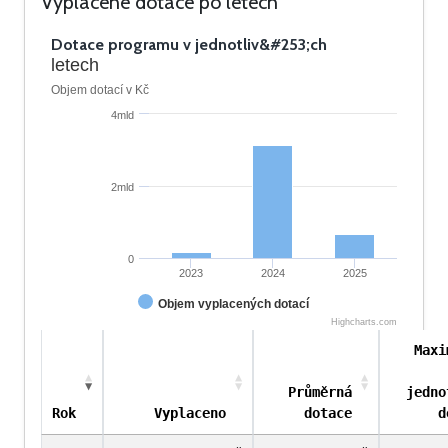
Vyplacené dotace po letech
Dotace programu v jednotliv&#253;ch
letech
Objem dotací v Kč
4mld
2mld
0
2023
2024
2025
Objem vyplacených dotací
Highcharts.com
Maxi
Průměrná
jedno
Rok
Vyplaceno
dotace
d