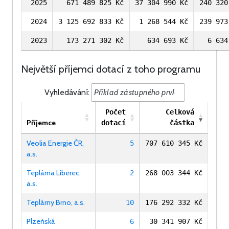
2025
671 489 825 Kč
37 304 990 Kč
240 320
2024
3 125 692 833 Kč
1 268 544 Kč
239 973
2023
173 271 302 Kč
634 693 Kč
6 634
Největší příjemci dotací z toho programu
Vyhledávání:
Počet
Celková
Příjemce
dotací
částka
Veolia Energie ČR,
5
707 610 345 Kč
a.s.
Teplárna Liberec,
2
268 003 344 Kč
a.s.
Teplárny Brno, a.s.
10
176 292 332 Kč
Plzeňská
6
30 341 907 Kč