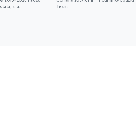
© 2016–2026 Hlídač
Ochrana soukromí
Podmínky použití
státu, z. ú.
Team
Napište vyhledávaný výraz nebo stiskněte tlačítko "Hledat"