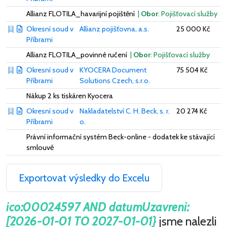
Allianz FLOTILA_havarijní pojištění
|
Obor
: Pojišťovací služby
Okresní soud v
Allianz pojišťovna, a.s.
25 000 Kč
Příbrami
Allianz FLOTILA_povinné ručení
|
Obor
: Pojišťovací služby
Okresní soud v
KYOCERA Document
75 504 Kč
Příbrami
Solutions Czech, s.r.o.
Nákup 2 ks tiskáren Kyocera
Okresní soud v
Nakladatelství C. H. Beck, s. r.
20 274 Kč
Příbrami
o.
Právní informační systém Beck-online - dodatek ke stávající
smlouvě
Exportovat výsledky do Excelu
ico:00024597 AND datumUzavreni:
[2026-01-01 TO 2027-01-01}
jsme nalezli