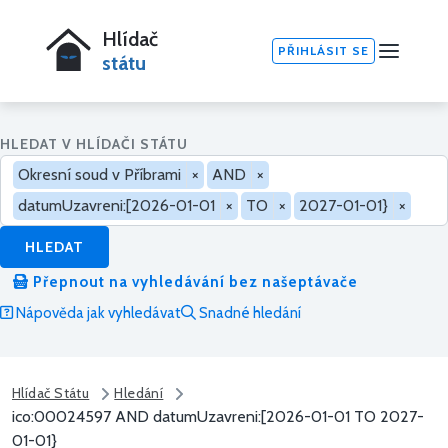
Hlídač
PŘIHLÁSIT SE
státu
HLEDAT V HLÍDAČI STÁTU
Okresní soud v Příbrami
×
AND
×
datumUzavreni:[2026-01-01
×
TO
×
2027-01-01}
×
HLEDAT
Přepnout na vyhledávání bez našeptávače
Nápověda jak vyhledávat
Snadné hledání
Hlídač Státu
Hledání
ico:00024597 AND datumUzavreni:[2026-01-01 TO 2027-
01-01}