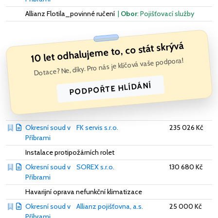
Allianz Flotila_povinné ručení
|
Obor
: Pojišťovací služby
10 let odhalujeme to, co stát skrývá
Dotace? Ne, díky. Pro nás je klíčová vaše podpora!
PODPOŘTE HLÍDÁNÍ
Okresní soud v
FK servis s.r.o.
235 026 Kč
Příbrami
Instalace protipožárních rolet
Okresní soud v
SOREX s.r.o.
130 680 Kč
Příbrami
Havarijní oprava nefunkční klimatizace
Okresní soud v
Allianz pojišťovna, a.s.
25 000 Kč
Příbrami