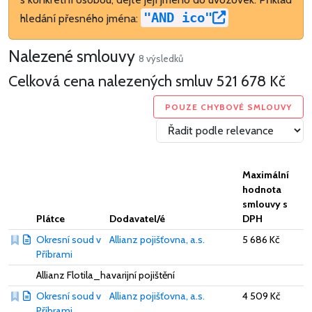
"AND ico"
hledání přesného jména:
Nalezené smlouvy
8 výsledků
Celková cena nalezených smluv
521 678 Kč
POUZE CHYBOVÉ SMLOUVY
Maximální
hodnota
smlouvy s
Plátce
Dodavatel/é
DPH
Okresní soud v
Allianz pojišťovna, a.s.
5 686 Kč
Příbrami
Allianz Flotila_havarijní pojištění
Okresní soud v
Allianz pojišťovna, a.s.
4 509 Kč
Příbrami