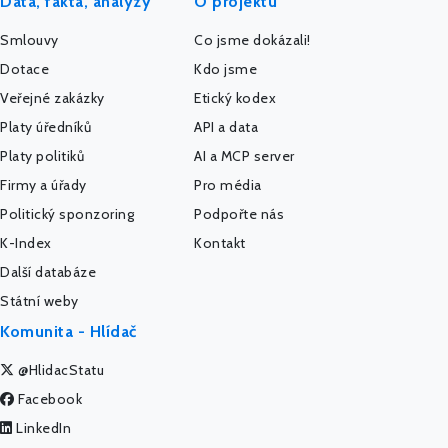
Data, fakta, analýzy
O projektu
Smlouvy
Co jsme dokázali!
Dotace
Kdo jsme
Veřejné zakázky
Etický kodex
Platy úředníků
API a data
Platy politiků
AI a MCP server
Firmy a úřady
Pro média
Politický sponzoring
Podpořte nás
K-Index
Kontakt
Další databáze
Státní weby
Komunita - Hlídač
@HlidacStatu
Facebook
LinkedIn