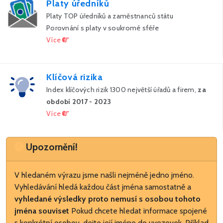
Platy úředníků
Platy TOP úředníků a zaměstnanců státu
Porovnání s platy v soukromé sféře
Více
Klíčová rizika
Index klíčových rizik 1300 největší úřadů a firem,
za
období 2017 - 2023
Více
Upozornění
Upozornění!
V hledaném výrazu jsme našli nejméně jedno jméno.
Vyhledávání hledá každou část jména samostatně a
vyhledané výsledky proto nemusí s osobou tohoto
jména souviset
Pokud chcete hledat informace spojené
s konkrétní osobou, dejte její jméno do uvozovek. Příklad