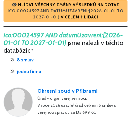
HLÍDAT VŠECHNY ZMĚNY VÝSLEDKŮ NA DOTAZ
ICO:00024597 AND DATUMUZAVRENI:[2026-01-01 TO
2027-01-01}
V CELÉM HLÍDAČI
ico:00024597 AND datumUzavreni:[2026-
01-01 TO 2027-01-01}
jsme nalezli v těchto
databázích
8 smluv
jednu firmu
Okresní soud v Příbrami
Úřad - orgán veřejné moci.
V roce 2026 uzavřel úřad celkem 5 smluv s
veřejnou správou za 135 699 Kč.