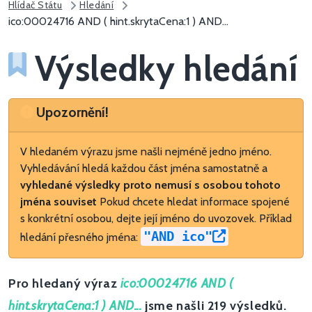
Hlídač Státu
Hledání
ico:00024716 AND ( hint.skrytaCena:1 ) AND...
Výsledky hledání
Upozornění
Upozornění!
V hledaném výrazu jsme našli nejméně jedno jméno.
Vyhledávání hledá každou část jména samostatně a
vyhledané výsledky proto nemusí s osobou tohoto
jména souviset
Pokud chcete hledat informace spojené
s konkrétní osobou, dejte její jméno do uvozovek. Příklad
"AND ico"
hledání přesného jména:
Pro hledaný výraz
ico:00024716 AND (
hint.skrytaCena:1 ) AND...
jsme našli 219 výsledků.