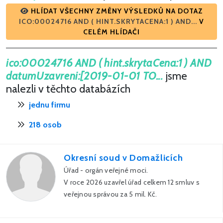
HLÍDAT VŠECHNY ZMĚNY VÝSLEDKŮ NA DOTAZ
ICO:00024716 AND ( HINT.SKRYTACENA:1 ) AND...
V
CELÉM HLÍDAČI
ico:00024716 AND ( hint.skrytaCena:1 ) AND
datumUzavreni:[2019-01-01 TO...
jsme
nalezli v těchto databázích
jednu firmu
218 osob
Okresní soud v Domažlicích
Úřad - orgán veřejné moci.
V roce 2026 uzavřel úřad celkem 12 smluv s
veřejnou správou za 5 mil. Kč.