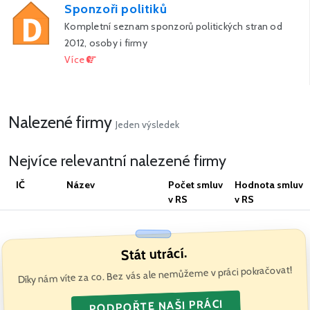
Sponzoři politiků
Kompletní seznam sponzorů politických stran od
2012, osoby i firmy
Více
Nalezené firmy
Jeden výsledek
Nejvíce relevantní nalezené firmy
IČ
Název
Počet smluv
Hodnota smluv
v RS
v RS
Stát utrácí.
Díky nám víte za co. Bez vás ale nemůžeme v práci pokračovat!
PODPOŘTE NAŠI PRÁCI