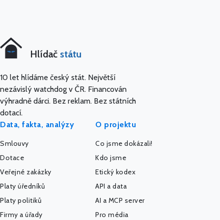
Hlídač
státu
10 let hlídáme český stát. Největší
nezávislý watchdog v ČR. Financován
výhradně dárci. Bez reklam. Bez státních
dotací.
Data, fakta, analýzy
O projektu
Smlouvy
Co jsme dokázali!
Dotace
Kdo jsme
Veřejné zakázky
Etický kodex
Platy úředníků
API a data
Platy politiků
AI a MCP server
Firmy a úřady
Pro média