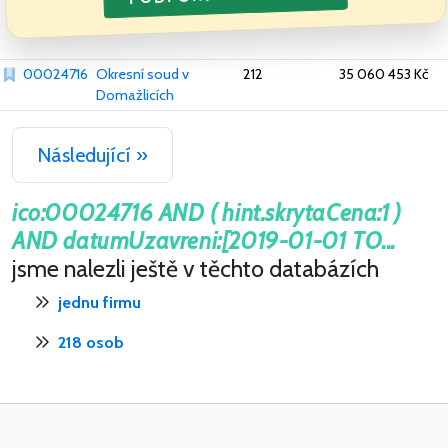
00024716
Okresní soud v
212
35 060 453 Kč
Domažlicích
Následující »
ico:00024716 AND ( hint.skrytaCena:1 )
AND datumUzavreni:[2019-01-01 TO...
jsme nalezli ještě v těchto databázích
jednu firmu
218 osob