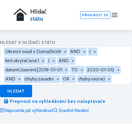
Hlídač
PŘIHLÁSIT SE
státu
HLEDAT V HLÍDAČI STÁTU
Okresní soud v Domažlicích
×
AND
×
(
×
hint.skrytaCena:1
×
)
×
AND
×
datumUzavreni:[2019-01-01
×
TO
×
2020-01-01}
×
AND
×
(chyby:zasadni
×
OR
×
chyby:vazne)
×
HLEDAT
Přepnout na vyhledávání bez našeptávače
Nápověda jak vyhledávat
Snadné hledání