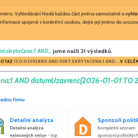
 jméno. Vyhledávání hledá každou část jména samostatně a
vyhle
nformace spojené s konkrétní osobou, dejte její jméno do uvozov
t.skrytaCena:1 AND...
jsme našli 21 výsledků.
DOTAZ
ICO:03592880 AND HINT.SKRYTACENA:1 AND...
V CELÉM
ena:1 AND datumUzavreni:[2026-01-01 TO 
jednu firmu
Detailní analýza
Sponzoři politi
Detailní analýza
Kompletní seznam
nalezených smluv
- top
sponzorů politických