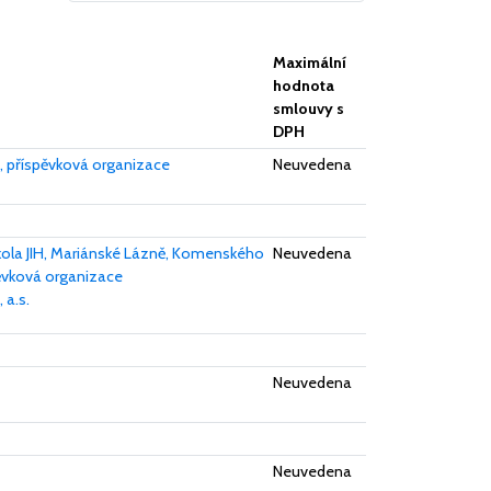
Maximální
hodnota
smlouvy s
DPH
 příspěvková organizace
Neuvedena
kola JIH, Mariánské Lázně, Komenského
Neuvedena
ěvková organizace
 a.s.
Neuvedena
Neuvedena