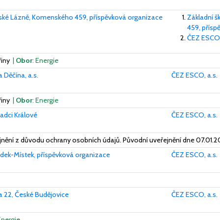
ánské Lázně, Komenského 459, příspěvková organizace
Základní š
459, přísp
ČEZ ESCO,
řiny
|
Obor
: Energie
 Děčína, a.s.
ČEZ ESCO, a.s.
řiny
|
Obor
: Energie
radci Králové
ČEZ ESCO, a.s.
ění z důvodu ochrany osobních údajů. Původní uveřejnění dne 07.01.2
rýdek-Místek, příspěvková organizace
ČEZ ESCO, a.s.
la 22, České Budějovice
ČEZ ESCO, a.s.
Energie