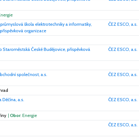
Energie
růmyslová škola elektrotechniky a informatiky,
ČEZ ESCO, a.s.
 příspěvková organizace
b Staroměstská České Budějovice, příspěvková
ČEZ ESCO, a.s.
chodní společnost, a.s.
ČEZ ESCO, a.s.
hrad
 Děčína, a.s.
ČEZ ESCO, a.s.
řiny
|
Obor
: Energie
ČEZ ESCO, a.s.