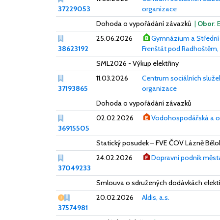
37229053
organizace
Dohoda o vypořádání závazků
|
Obor
: 
25.06.2026
Gymnázium a Střední p
38623192
Frenštát pod Radhoštěm,
SML2026 - Výkup elektřiny
11.03.2026
Centrum sociálních služe
37193865
organizace
Dohoda o vypořádání závazků
02.02.2026
Vodohospodářská a ob
36915505
Statický posudek – FVE ČOV Lázně Bělo
24.02.2026
Dopravní podnik města
37049233
Smlouva o sdružených dodávkách elekt
Vážný nedostatek
20.02.2026
Aldis, a.s.
37574981