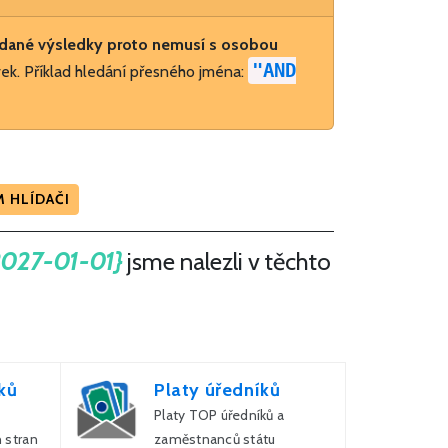
dané výsledky proto nemusí s osobou
"AND
ek. Příklad hledání přesného jména:
 HLÍDAČI
2027-01-01}
jsme nalezli v těchto
ků
Platy úředníků
Platy TOP úředníků a
 stran
zaměstnanců státu