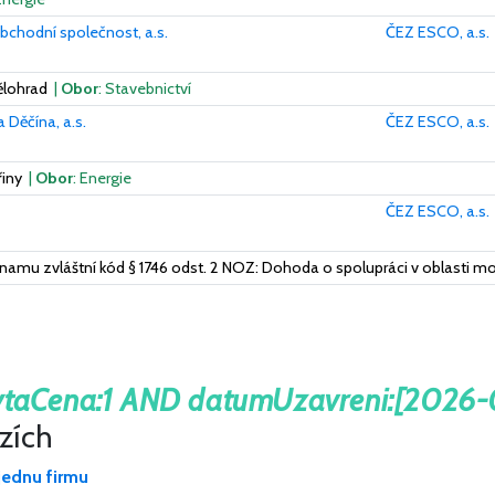
chodní společnost, a.s.
ČEZ ESCO, a.s.
ělohrad
|
Obor
: Stavebnictví
 Děčína, a.s.
ČEZ ESCO, a.s.
řiny
|
Obor
: Energie
ČEZ ESCO, a.s.
namu zvláštní kód § 1746 odst. 2 NOZ: Dohoda o spolupráci v oblasti mo
ytaCena:1 AND datumUzavreni:[2026
ázích
jednu firmu