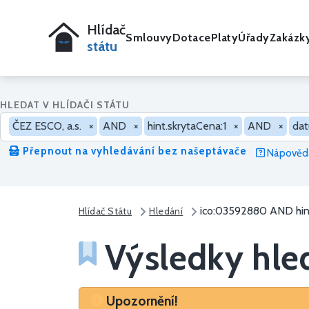
Hlídač
Smlouvy
Dotace
Platy
Úřady
Zakázk
státu
HLEDAT V HLÍDAČI STÁTU
ČEZ ESCO, a.s.
×
AND
×
hint.skrytaCena:1
×
AND
×
dat
Přepnout na vyhledávání bez našeptávače
Nápověda
ico:03592880 AND hint
Hlídač Státu
Hledání
Výsledky hle
Upozornění
Upozornění!