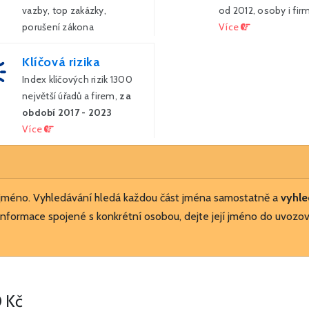
vazby, top zakázky,
od 2012, osoby i fir
porušení zákona
Více
Více
Klíčová rizika
Index klíčových rizik 1300
největší úřadů a firem,
za
období 2017 - 2023
Více
 jméno. Vyhledávání hledá každou část jména samostatně a
vyhle
nformace spojené s konkrétní osobou, dejte její jméno do uvozov
 Kč