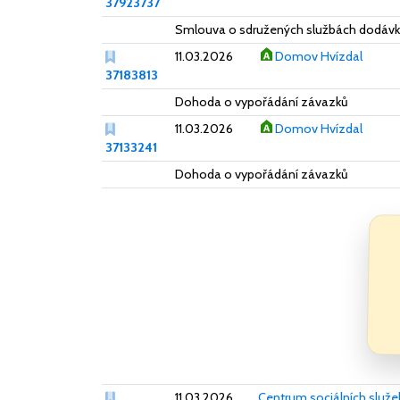
37923737
Smlouva o sdružených službách dodávky 
11.03.2026
Domov Hvízdal
37183813
Dohoda o vypořádání závazků
11.03.2026
Domov Hvízdal
37133241
Dohoda o vypořádání závazků
11.03.2026
Centrum sociálních služe