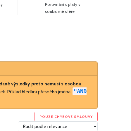
my
Porovnání s platy v
soukromé sféře
Více
dané výsledky proto nemusí s osobou
"AND
ek. Příklad hledání přesného jména:
POUZE CHYBOVÉ SMLOUVY