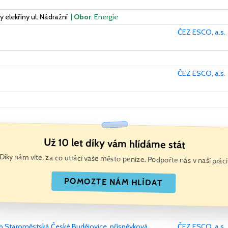
elekřiny ul. Nádražní
|
Obor
: Energie
ČEZ ESCO, a.s.
ČEZ ESCO, a.s.
Už 10 let díky vám hlídáme stát
Díky nám víte, za co utrácí vaše město peníze. Podpořte nás v naší práci
POMOZTE NÁM HLÍDAT
b Staroměstská České Budějovice, příspěvková
ČEZ ESCO, a.s.