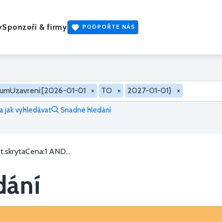
y
Sponzoři & firmy
PODPOŘTE NÁS
umUzavreni:[2026-01-01
×
TO
×
2027-01-01}
×
 jak vyhledávat
Snadné hledání
.skrytaCena:1 AND...
dání