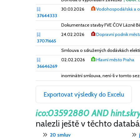
30.03.2026
Vodohospodářská a ob
37644333
Dokumentace stavby FVE ČOV Lázně B
24.02.2026
Dopravní podnik města
37071665
Smlouva o sdružených dodávkách elekt
02.02.2026
Hlavní město Praha
36646269
inominátní smlouva, není-li v tomto sez
Exportovat výsledky do Excelu
ico:03592880 AND hint.skr
nalezli ještě v těchto datab
20 smluv