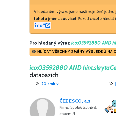
V hledaném výrazu jsme našli nejméně jedno
tohoto jména souviset
Pokud chcete hledat i
ico"
Pro hledaný výraz
ico:03592880 AND hin
HLÍDAT VŠECHNY ZMĚNY VÝSLEDKŮ NA 
ico:03592880 AND hint.skrytaC
databázích
20 smluv
ČEZ ESCO, a.s.
Firma (spolu)vlastněná
státem či