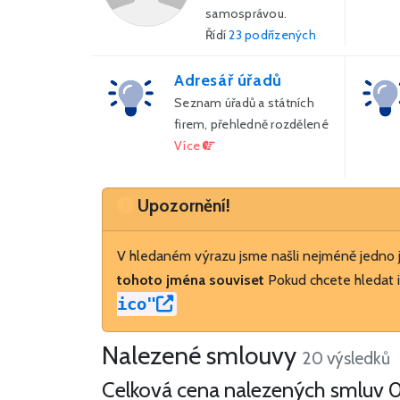
samosprávou.
Řídí
23 podřízených
organizací.
V roce 2026 uzavřela
Adresář úřadů
státní firma celkem 39
Seznam úřadů a státních
smluv za 34 mil. Kč,
firem, přehledně rozdělené
celý holding celkem
Více
141 smluv za 5 mld. Kč,
Upozornění
Upozornění!
V hledaném výrazu jsme našli nejméně jedno
tohoto jména souviset
Pokud chcete hledat i
ico"
Nalezené smlouvy
20 výsledků
Celková cena nalezených smluv
0