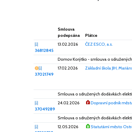
Smlouva
podepsána
Plátce
13.02.2026
ČEZ ESCO, a.s.
36812845
Domov Korýtko - smlouva o sdružených
Vážný nedostatek
17.02.2026
Základní škola JIH, Mari
37021749
Smlouva o sdružených dodávkách elektř
24.02.2026
Dopravní podnik města
37049289
Smlouva o sdružených dodávkách elekt
12.05.2026
Statutární město Ost