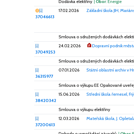
Dodávka elektřiny
|
Obor
: Energie
Vážný nedostatek
17.02.2026
Základní škola JIH, Mari
37046613
Smlouva o sdružených dodávkách elekt
24.02.2026
Dopravní podnik města
37049253
Smlouva o sdružených dodávkách elekt
07.01.2026
Státní oblastní archiv v H
36315977
Smlouva o výkupu EE Opakované uveřejn
15.06.2026
Střední škola řemesel, F
38420342
Smlouva o výkupu elektřiny
12.03.2026
Mateřská škola, J. Opleta
37200613
Dohoda o vypořádání závazků
|
Obor
: 