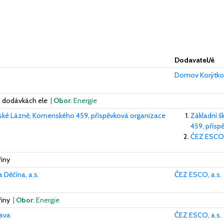
Dodavatel/é
Domov Korýtko,
 dodávkách ele
|
Obor
: Energie
ánské Lázně, Komenského 459, příspěvková organizace
Základní š
459, přísp
ČEZ ESCO,
iny
 Děčína, a.s.
ČEZ ESCO, a.s.
řiny
|
Obor
: Energie
rava
ČEZ ESCO, a.s.