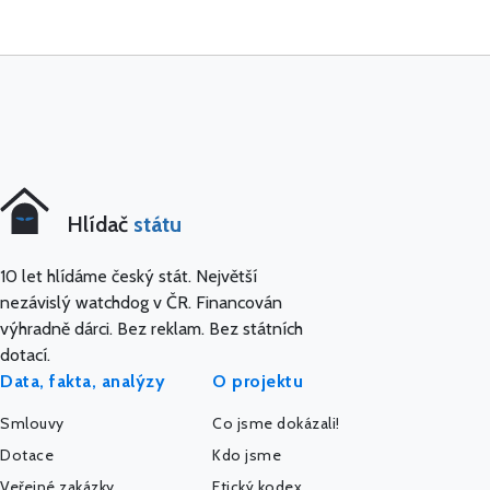
Hlídač
státu
10 let hlídáme český stát. Největší
nezávislý watchdog v ČR. Financován
výhradně dárci. Bez reklam. Bez státních
dotací.
Data, fakta, analýzy
O projektu
Smlouvy
Co jsme dokázali!
Dotace
Kdo jsme
Veřejné zakázky
Etický kodex