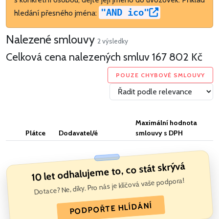
"AND ico"
hledání přesného jména:
Nalezené smlouvy
2 výsledky
Celková cena nalezených smluv
167 802 Kč
POUZE CHYBOVÉ SMLOUVY
Maximální hodnota
Plátce
Dodavatel/é
smlouvy s DPH
10 let odhalujeme to, co stát skrývá
Dotace? Ne, díky. Pro nás je klíčová vaše podpora!
PODPOŘTE HLÍDÁNÍ