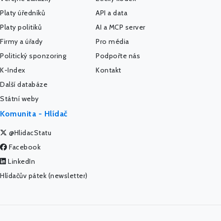
Platy úředníků
API a data
Platy politiků
AI a MCP server
Firmy a úřady
Pro média
Politický sponzoring
Podpořte nás
K-Index
Kontakt
Další databáze
Státní weby
Komunita - Hlídač
@HlidacStatu
Facebook
LinkedIn
Hlídačův pátek (newsletter)