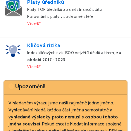
Platy úředníků
Platy TOP úředníků a zaměstnanců státu
Porovnání s platy v soukromé sféře
Více
Klíčová rizika
Index klíčových rizik 1300 největší úřadů a firem,
za
období 2017 - 2023
Více
Upozornění
Upozornění!
V hledaném výrazu jsme našli nejméně jedno jméno.
Vyhledávání hledá každou část jména samostatně a
vyhledané výsledky proto nemusí s osobou tohoto
jména souviset
Pokud chcete hledat informace spojené
s konkrétní osobou, dejte její jméno do uvozovek. Příklad