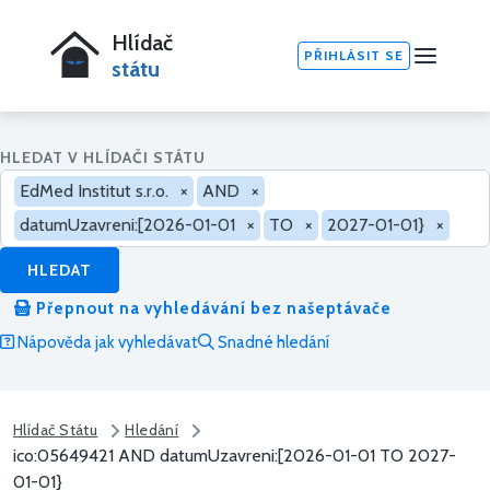
Hlídač
PŘIHLÁSIT SE
státu
HLEDAT V HLÍDAČI STÁTU
EdMed Institut s.r.o.
×
AND
×
datumUzavreni:[2026-01-01
×
TO
×
2027-01-01}
×
HLEDAT
Přepnout na vyhledávání bez našeptávače
Nápověda jak vyhledávat
Snadné hledání
Hlídač Státu
Hledání
ico:05649421 AND datumUzavreni:[2026-01-01 TO 2027-
01-01}