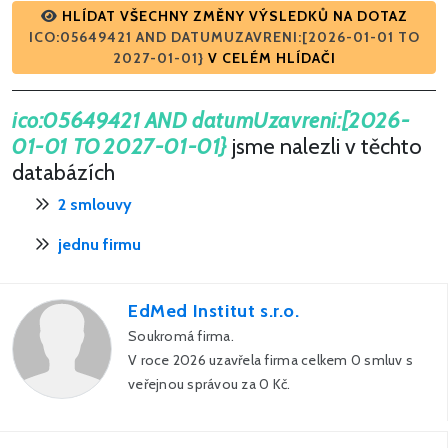
HLÍDAT VŠECHNY ZMĚNY VÝSLEDKŮ NA DOTAZ
ICO:05649421 AND DATUMUZAVRENI:[2026-01-01 TO
2027-01-01}
V CELÉM HLÍDAČI
ico:05649421 AND datumUzavreni:[2026-
01-01 TO 2027-01-01}
jsme nalezli v těchto
databázích
2 smlouvy
jednu firmu
EdMed Institut s.r.o.
Soukromá firma.
V roce 2026 uzavřela firma celkem 0 smluv s
veřejnou správou za 0 Kč.