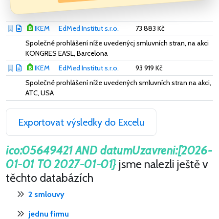
IKEM
EdMed Institut s.r.o.
73 883 Kč
Společné prohlášení níže uvedenýcj smluvních stran, na akci
KONGRES EASL, Barcelona
IKEM
EdMed Institut s.r.o.
93 919 Kč
Společné prohlášení níže uvedených smluvních stran na akci,
ATC, USA
Exportovat výsledky do Excelu
ico:05649421 AND datumUzavreni:[2026-
01-01 TO 2027-01-01}
jsme nalezli ještě v
těchto databázích
2 smlouvy
jednu firmu