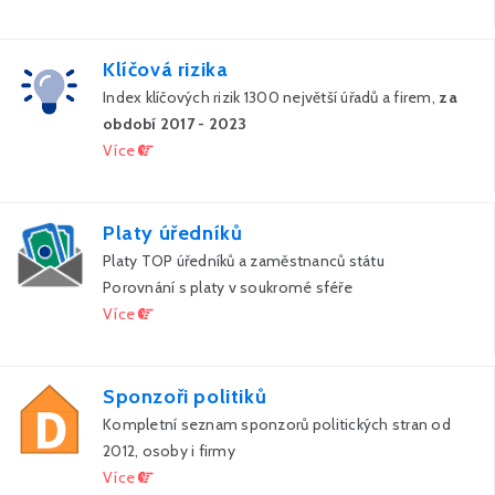
Klíčová rizika
Index klíčových rizik 1300 největší úřadů a firem,
za
období 2017 - 2023
Více
Platy úředníků
Platy TOP úředníků a zaměstnanců státu
Porovnání s platy v soukromé sféře
Více
Sponzoři politiků
Kompletní seznam sponzorů politických stran od
2012, osoby i firmy
Více