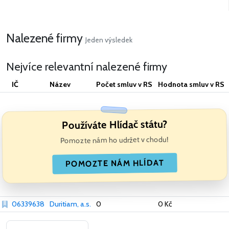
Nalezené firmy
Jeden výsledek
Nejvíce relevantní nalezené firmy
IČ
Název
Počet smluv v RS
Hodnota smluv v RS
Používáte Hlídač státu?
Pomozte nám ho udržet v chodu!
POMOZTE NÁM HLÍDAT
06339638
Duritiam, a.s.
0
0 Kč