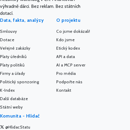
výhradně dárci. Bez reklam. Bez státních
dotací.
Data, fakta, analýzy
O projektu
Smlouvy
Co jsme dokázali!
Dotace
Kdo jsme
Veřejné zakázky
Etický kodex
Platy úředníků
API a data
Platy politiků
AI a MCP server
Firmy a úřady
Pro média
Politický sponzoring
Podpořte nás
K-Index
Kontakt
Další databáze
Státní weby
Komunita - Hlídač
@HlidacStatu