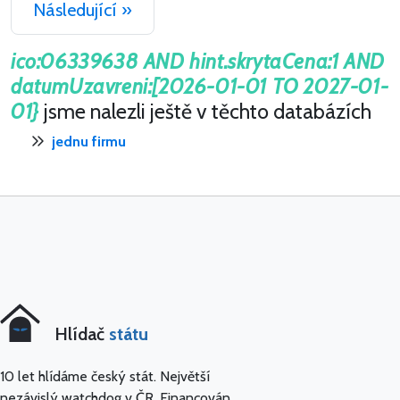
Následující »
ico:06339638 AND hint.skrytaCena:1 AND
datumUzavreni:[2026-01-01 TO 2027-01-
01}
jsme nalezli ještě v těchto databázích
jednu firmu
Hlídač
státu
10 let hlídáme český stát. Největší
nezávislý watchdog v ČR. Financován