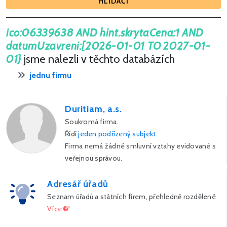
HLÍDAČI
ico:06339638 AND hint.skrytaCena:1 AND
datumUzavreni:[2026-01-01 TO 2027-01-
01}
jsme nalezli v těchto databázích
jednu firmu
Duritiam, a.s.
Soukromá firma.
Řídí
jeden podřízený subjekt.
Firma nemá žádné smluvní vztahy evidované s
veřejnou správou.
Adresář úřadů
Seznam úřadů a státních firem, přehledně rozdělené
Více