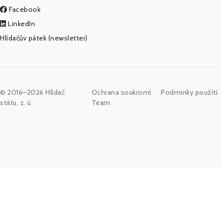
Facebook
LinkedIn
Hlídačův pátek (newsletter)
© 2016–2026 Hlídač
Ochrana soukromí
Podmínky použití
státu, z. ú.
Team
Začněte psát jméno úřadu, politika nebo co vás zajímá...