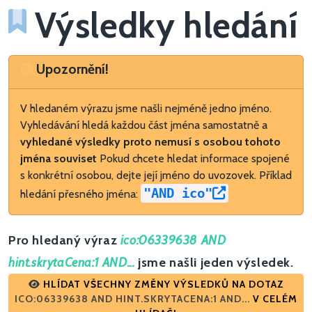
Výsledky hledání
Upozornění
Upozornění!
V hledaném výrazu jsme našli nejméně jedno jméno.
Vyhledávání hledá každou část jména samostatně a
vyhledané výsledky proto nemusí s osobou tohoto
jména souviset
Pokud chcete hledat informace spojené
s konkrétní osobou, dejte její jméno do uvozovek. Příklad
"AND ico"
hledání přesného jména:
Pro hledaný výraz
ico:06339638 AND
hint.skrytaCena:1 AND...
jsme našli jeden výsledek.
HLÍDAT VŠECHNY ZMĚNY VÝSLEDKŮ NA DOTAZ
ICO:06339638 AND HINT.SKRYTACENA:1 AND...
V CELÉM