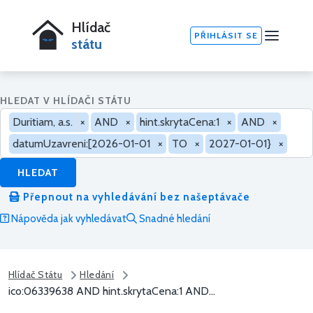
Hlídač
PŘIHLÁSIT SE
státu
HLEDAT V HLÍDAČI STÁTU
Duritiam, a.s.
×
AND
×
hint.skrytaCena:1
×
AND
×
datumUzavreni:[2026-01-01
×
TO
×
2027-01-01}
×
HLEDAT
Přepnout na vyhledávání bez našeptávače
Nápověda jak vyhledávat
Snadné hledání
Hlídač Státu
Hledání
ico:06339638 AND hint.skrytaCena:1 AND...