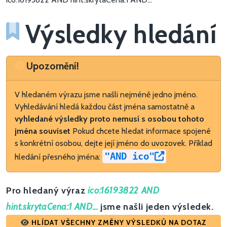
Výsledky hledání
Upozornění
Upozornění!
V hledaném výrazu jsme našli nejméně jedno jméno.
Vyhledávání hledá každou část jména samostatně a
vyhledané výsledky proto nemusí s osobou tohoto
jména souviset
Pokud chcete hledat informace spojené
s konkrétní osobou, dejte její jméno do uvozovek. Příklad
"AND ico"
hledání přesného jména:
Pro hledaný výraz
ico:16193822 AND
hint.skrytaCena:1 AND...
jsme našli jeden výsledek.
HLÍDAT VŠECHNY ZMĚNY VÝSLEDKŮ NA DOTAZ