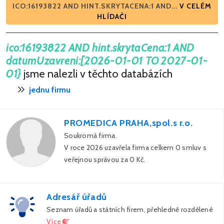
ICO:16193822 AND HINT.SKRYTACENA:1 AND...
V CELÉM
HLÍDAČI
ico:16193822 AND hint.skrytaCena:1 AND
datumUzavreni:[2026-01-01 TO 2027-01-
01}
jsme nalezli v těchto databázích
jednu firmu
PROMEDICA PRAHA,spol.s r.o.
Soukromá firma.
V roce 2026 uzavřela firma celkem 0 smluv s
veřejnou správou za 0 Kč.
Adresář úřadů
Seznam úřadů a státních firem, přehledně rozdělené
Více