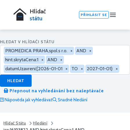
Hlídač
PŘIHLÁSIT SE
státu
HLEDAT V HLÍDAČI STÁTU
PROMEDICA PRAHA,spol.s r.o.
×
AND
×
hint.skrytaCena:1
×
AND
×
datumUzavreni:[2026-01-01
×
TO
×
2027-01-01}
×
HLEDAT
Přepnout na vyhledávání bez našeptávače
Nápověda jak vyhledávat
Snadné hledání
Hlídač Státu
Hledání
ico:16193822 AND hint.skrytaCena:1 AND...