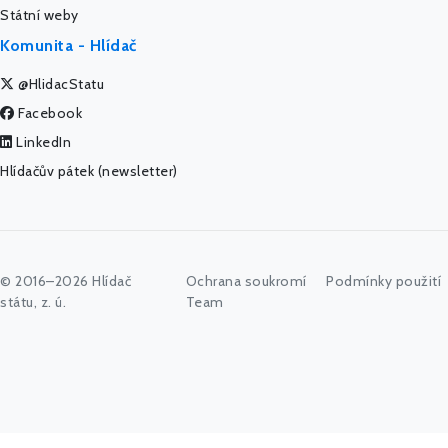
Státní weby
Komunita - Hlídač
@HlidacStatu
Facebook
LinkedIn
Hlídačův pátek (newsletter)
© 2016–2026 Hlídač
Ochrana soukromí
Podmínky použití
státu, z. ú.
Team
Začněte psát jméno úřadu, politika nebo co vás zajímá...