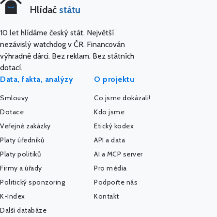
Hlídač
státu
10 let hlídáme český stát. Největší
nezávislý watchdog v ČR. Financován
výhradně dárci. Bez reklam. Bez státních
dotací.
Data, fakta, analýzy
O projektu
Smlouvy
Co jsme dokázali!
Dotace
Kdo jsme
Veřejné zakázky
Etický kodex
Platy úředníků
API a data
Platy politiků
AI a MCP server
Firmy a úřady
Pro média
Politický sponzoring
Podpořte nás
K-Index
Kontakt
Další databáze