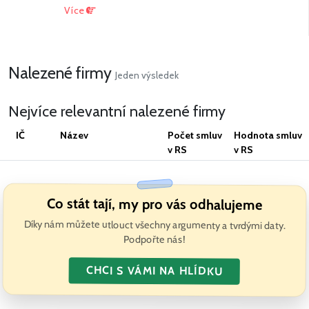
Více
Nalezené firmy
Jeden výsledek
Nejvíce relevantní nalezené firmy
IČ
Název
Počet smluv
Hodnota smluv
v RS
v RS
Co stát tají, my pro vás odhalujeme
Díky nám můžete utlouct všechny argumenty a tvrdými daty.
Podpořte nás!
CHCI S VÁMI NA HLÍDKU