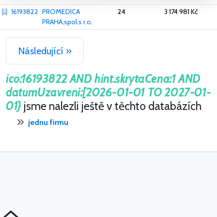
16193822
PROMEDICA
24
3 174 981 Kč
PRAHA,spol.s r.o.
Následující »
ico:16193822 AND hint.skrytaCena:1 AND
datumUzavreni:[2026-01-01 TO 2027-01-
01}
jsme nalezli ještě v těchto databázích
jednu firmu